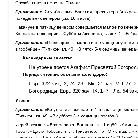
Служба совершается по Триоди.
Примечание.
Служба сщмч. Васи́лия, пресвитера Анки́рско
понедельник вечером (см. 18 марта).
Накануне в пятницу вечером совершается
малое повечер
Кондак на повечерии – Субботы Акафиста, глас 8-й: «Взб
Примечание.
«Повече́рие же ма́лое и полу́нощницу пое́м в к
в гробни́це» (Типикон, гл. 49, «В пяток 5-я седмицы вечера»
Календарные заметки:
На утрене поется Акафист Пресвятой Богород
Порядок чтений, согласно календарю:
Евр., 322 зач., IX, 24–28. Мк., 35 зач., VIII, 27–3
Богородицы: Евр., 320 зач., IX, 1–7. Лк., 54 зач.
Утреня.
Примечание.
«Ко у́трени зна́менает в 4-й час но́щи, моле́
(Типикон, гл. 49, «В субботу 5-я седмицы посто́в»).
Иерей возглас: «Благословен Бог наш…». Чтец80: «Аминь»,
Тебе», «Царю Небесный…», Трисвятое. По «Отче наш…» иер
Царство…». Чтец: «Аминь», «Господи, помилуй» (12 раз), «