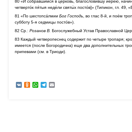
80 «И собра́вшимся в це́рковь, благослови́вшу иере́ю, начина
четверто́к пя́тыя неде́ли святы́х посто́в]» (Типикон, гл. 49,
81 «По шестопса́лмии
Бог Господь
, во глас 8-й, и пое́м тро
субботу 5-я седмицы посто́в»).
82 Ср.:
Розанов В.
Богослужебный Устав Православной Церк
83 Каждый четверопеснец содержит по четыре тропаря; кро
имеется (после Богородична) еще два дополнительных тро
припевами (см. в Триоди).
VK
Odnoklassniki
WhatsApp
Telegram
Email