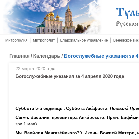
Митрополия
Митрополит
Епархиальное управление
Веневское вик
Главная
/
Календарь
/
Богослужебные указания за 4
22 марта 2020 года.
Богослужебные указания за 4 апреля 2020 года
Суббота 5-й седмицы. Суббота Ака́фиста.
Похвал
а́
Пре
Сщмч. Васи́лия, пресвитера Анки́рского. Прмч. Евфи́
зри 1 мая).
Мч. Васи́лия Мангазе́йского
79
. Иконы Божией Матери, 