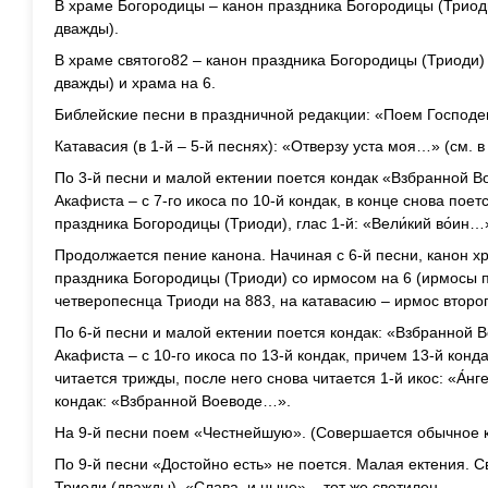
В храме Богородицы – канон праздника Богородицы (Триод
дважды).
В храме святого82 – канон праздника Богородицы (Триоди)
дважды) и храма на 6.
Библейские песни в праздничной редакции: «Поем Господ
Катавасия (в 1-й – 5-й песнях): «Отверзу уста моя…» (см. в
По 3-й песни и малой ектении поется кондак «Взбранной В
Акафиста – с 7-го икоса по 10-й кондак, в конце снова по
праздника Богородицы (Триоди), глас 1-й: «Вели́кий во́ин…
Продолжается пение канона. Начиная с 6-й песни, канон хр
праздника Богородицы (Триоди) со ирмосом на 6 (ирмосы 
четверопеснца Триоди на 883, на катавасию – ирмос второг
По 6-й песни и малой ектении поется кондак: «Взбранной 
Акафиста – с 10-го икоса по 13-й кондак, причем 13-й конд
читается трижды, после него снова читается 1-й икос: «А́нг
кондак: «Взбранной Воеводе…».
На 9-й песни поем «Честнейшую». (Совершается обычное 
По 9-й песни «Достойно есть» не поется. Малая ектения. 
Триоди (дважды). «Слава, и ныне» – тот же светилен.