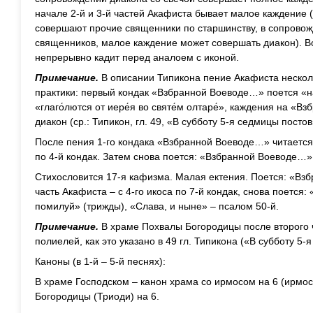
начале 2-й и 3-й частей Акафиста бывает малое каждение 
совершают прочие священники по старшинству, в сопровож
священников, малое каждение может совершать диакон). В
непрерывно кадит перед аналоем с иконой.
Примечание.
В описании Типикона пение Акафиста нескол
практики: первый кондак «Взбранной Воеводе…» поется «на
«глаго́лются от иере́я во святе́м олтаре́», каждения на 
диакон (ср.: Типикон, гл. 49, «В субботу 5-я седмицы постов
После пения 1-го кондака «Взбранной Воеводе…» читается 1
по 4-й кондак. Затем снова поется: «Взбранной Воеводе…»
Стихословится 17-я кафизма. Малая ектения. Поется: «Вз
часть Акафиста – с 4-го икоса по 7-й кондак, снова поется
помилуй» (трижды), «Слава, и ныне» – псалом 50-й.
Примечание.
В храме Похвалы Богородицы после второго ч
полиелей, как это указано в 49 гл. Типикона («В субботу 5-
Каноны (в 1-й – 5-й песнях):
В храме Господском – канон храма со ирмосом на 6 (ирмос
Богородицы (Триоди) на 6.