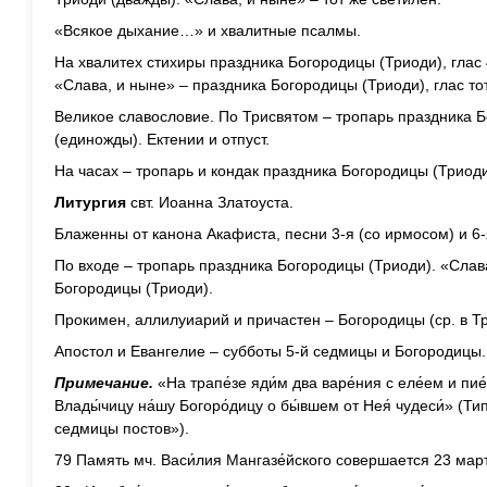
«Всякое дыхание…» и хвалитные псалмы.
На хвалитех стихиры праздника Богородицы (Триоди), глас 
«Слава, и ныне» – праздника Богородицы (Триоди), глас тот 
Великое славословие. По Трисвятом – тропарь праздника Б
(единожды). Ектении и отпуст.
На часах – тропарь и кондак праздника Богородицы (Триоди
Литургия
свт. Иоанна Златоуста.
Блаженны от канона Акафиста, песни 3-я (со ирмосом) и 6-
По входе – тропарь праздника Богородицы (Триоди). «Слав
Богородицы (Триоди).
Прокимен, аллилуиарий и причастен – Богородицы (ср. в Т
Апостол и Евангелие – субботы 5-й седмицы и Богородицы.
Примечание.
«На трапе́зе яди́м два варе́ния с еле́ем и пие
Влады́чицу на́шу Богоро́дицу о бы́вшем от Нея́ чудеси́» (Тип
седмицы постов»).
79 Память мч. Васи́лия Мангазе́йского совершается 23 марта