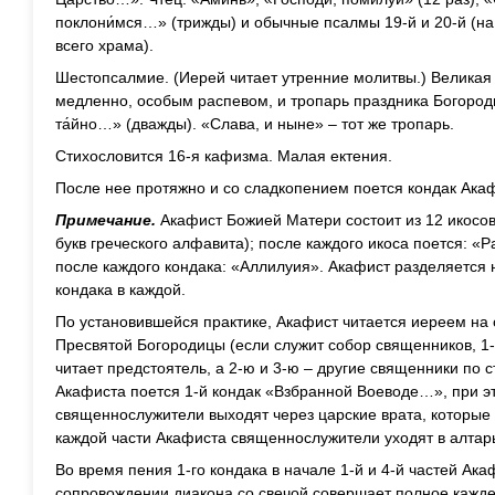
поклони́мся…» (трижды) и обычные псалмы 19-й и 20-й (н
всего храма).
Шестопсалмие. (Иерей читает утренние молитвы.) Великая е
медленно, особым распевом, и тропарь праздника Богород
та́йно…» (дважды). «Слава, и ныне» – тот же тропарь.
Стихословится 16-я кафизма. Малая ектения.
После нее протяжно и со сладкопением поется кондак Ака
Примечание.
Акафист Божией Матери состоит из 12 икосов 
букв греческого алфавита); после каждого икоса поется: «Р
после каждого кондака: «Аллилуия». Акафист разделяется н
кондака в каждой.
По установившейся практике, Акафист читается иереем на
Пресвятой Богородицы (если служит собор священников, 1
читает предстоятель, а 2-ю и 3-ю – другие священники по 
Акафиста поется 1-й кондак «Взбранной Воеводе…», при эт
священнослужители выходят через царские врата, которые
каждой части Акафиста священнослужители уходят в алтарь
Во время пения 1-го кондака в начале 1-й и 4-й частей Ака
сопровождении диакона со свечой совершает полное кажден