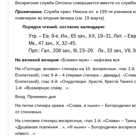
Воскресная служба Октоиха совершается вместе со службо
Примечание.
Служба прмч. Ни́кона еп. и 199-ти учеников 
повечерие во вторник вечера (см. 19 марта).
Порядок чтений, согласно календарю:
Утр. – Ев. 9-е, Ин., 65 зач., XX, 19–31. Лит. – Евр.
Мк., 47 зач., X, 32–45.
Прп.: Гал., 208 зач., III, 23–29. Лк., 33 зач., VII, 
На великой вечерне
«Блажен муж» – кафизма вся.
На «Господи, воззвах» стихиры на 10: воскресные, глас 1-й
Египетской), глас 6-й – 4 (первая стихира – дважды). «Сла
Египетской), глас 4-й: «Очудотвори́, Христе́, Креста́ Твоего
1-й: «Всеми́рную сла́ву…».
Вход. Прокимен дня.
На литии стихира храма. «Слава, и ныне» – Богородичен в
от стиховных.
На стиховне стихиры воскресные, глас 1-й. «Слава» – Триод
«Душе́вная ловле́ния…», «И ныне» – Богородичен воскресный
но́ваго…».