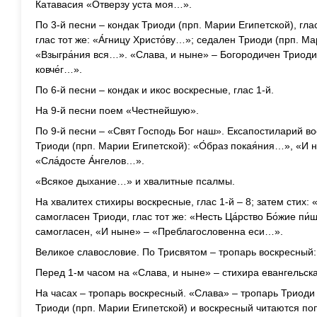
Катавасия «Отверзу уста моя…».
По 3-й песни – кондак Триоди (прп. Марии Египетской), глас
глас тот же: «А́гницу Христо́ву…»; седален Триоди (прп. Ма
«Взыгра́ния вся…». «Слава, и ныне» – Богородичен Триоди, 
ковче́г…».
По 6-й песни – кондак и икос воскресные, глас 1-й.
На 9-й песни поем «Честнейшую».
По 9-й песни – «Свят Господь Бог наш». Ексапостиларий во
Триоди (прп. Марии Египетской): «О́браз покая́ния…», «И 
«Сла́досте А́нгелов…».
«Всякое дыхание…» и хвалитные псалмы.
На хвалитех стихиры воскресные, глас 1-й – 8; затем стих:
самогласен Триоди, глас тот же: «Несть Ца́рство Бо́жие пи́
самогласен, «И ныне» – «Преблагословенна еси…».
Великое славословие. По Трисвятом – тропарь воскресный
Перед 1-м часом на «Слава, и ныне» – стихира евангельска
На часах – тропарь воскресный. «Слава» – тропарь Триоди 
Триоди (прп. Марии Египетской) и воскресный читаются п