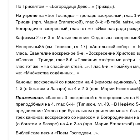
По Трисвятом – «Богородице Дево…» (трижды).
На утрене
на «Бог Господь» – тропарь воскресный, глас 1-
Триоди (прп. Марии Египетской), глас 8-й: «В тебе́, ма́ти, 
Богородичен воскресный, глас тот же: «Иже нас ра́ди рожд
Кафизмы 2-я и 3-я. Малые ектении. Седальны воскресные8
Непорочны85 (см. Типикон, гл. 17). «Ангельский собор…». 
гласа. Евангелие воскресное 9-е. «Воскресение Христово 
«Слава» – Триоди, глас 8-й: «Покая́ния отве́рзи ми две́ри
глас тот же: «На спасе́ния стези́…». Глас 6-й: «Поми́луй мя
же: «Мно́жества соде́янных…».
Каноны: воскресный со ирмосом на 4 (ирмосы единожды), Б
1-й (о богатом и Лазаре) на 4 и 2-й (прп. Марии Египетской)
Примечание.
«Кано́ны 3: воскре́сный с Богоро́дичным на 6: 
преподо́бныя на 4, глас 6-й» (Типикон, гл. 49, «В Неде́лю 5-
предписание Устава при буквальном прочтении может быть 
трех канонов: воскресного со ирмосом и Богородичнами на
(о богатом и Лазаре) на 4 и 2-го (прп. Марии Египетской) на
Библейские песни «Поем Господеви…».