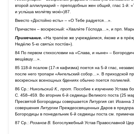
второй аллилуиарий – преподобных жен общий, глас 1-й: «Тер
и услы́ша моли́тву мою́»)87.
Вместо «Достойно есть» – «О Тебе радуется…».
Причастен – воскресный: «Хвали́те Го́спода…», и прп. Мари
Примечание.
«На трапе́зе же учрежда́емся, я́коже и в пре́ж
Неде́лю 5-ю святы́х посто́в»).
84 По первом стихословии на «Слава, и ныне» – Богородиче
веща́вшу…».
85 118-й псалом (17-я кафизма) поется на 5-й глас, незави
после него тропари «Ангельский собор…». В приходской п
воскресных всенощных бдениях обычно поется полиелей.
86 Ср.:
Никольский К., прот.
Пособие к изучению Устава б
С. 458–459. Во вторник 6-й седмицы Великого поста (25 м
Пресвятой Богородицы совершается Литургия свт. Иоанна 
совершения Литургии Преждеосвященных Даров в предпра
Богородицы в понедельник 6-й седмицы поста см. примеча
87 Ср.:
Розанов В.
Богослужебный Устав Православной Церк