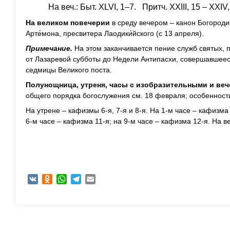
На веч.: Быт. XLVI, 1–7. Притч. XXIII, 15 – XXIV,
На великом повечерии
в среду вечером – канон Богороди
Арте́мона, пресвитера Лаодики́йского (с 13 апреля).
Примечание.
На этом заканчивается пение служб святых, 
от Лазаревой субботы до Недели Антипасхи, совершавшеес
седмицы Великого поста.
Полунощница, утреня, часы с изобразительными и веч
общего порядка богослужения см. 18 февраля; особенности
На утрене – кафизмы 6-я, 7-я и 8-я. На 1-м часе – кафизма 
6-м часе – кафизма 11-я; на 9-м часе – кафизма 12-я. На в
VK
Odnoklassniki
WhatsApp
Telegram
Email