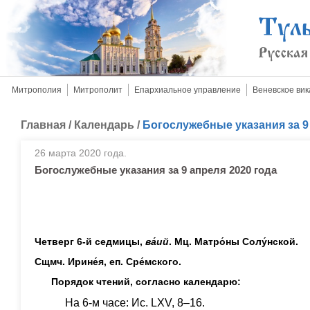
Митрополия
Митрополит
Епархиальное управление
Веневское вик
Главная
/
Календарь
/
Богослужебные указания за 9
26 марта 2020 года.
Богослужебные указания за 9 апреля 2020 года
Четверг 6-й седмицы,
в
а́
ий
. Мц. Матро́ны Солу́нской.
Сщмч. Ирине́я, еп. Сре́мского.
Порядок чтений, согласно календарю:
На 6-м часе: Ис. LXV, 8–16.