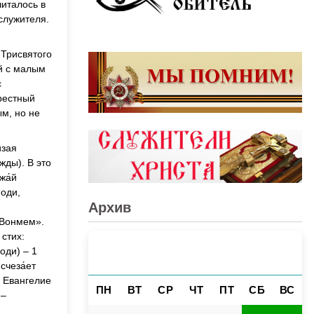
читалось в
служителя.
 Трисвятого
й с малым
с
рестный
м, но не
изая
жды). В это
жа́й
поди,
Архив
«Вонмем».
 стих:
АВГУСТ 2026
«
»
оди) – 1
исчеза́ет
». Евангелие
ПН
ВТ
СР
ЧТ
ПТ
СБ
ВС
 –