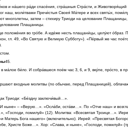
ков и на́шего ра́ди спасе́ния, стра́шныя Стра́сти, и Животворя́щий 
ог наш, моли́твами Пречи́стыя Своея́ Ма́тере и всех святы́х, поми́л
поют многолетны, затем – стихиру Триоди на целование Плащаницы, 
т целование Плащаницы.
е положе́ния во гро́бе. А иде́же несть плащани́цы, целу́ют о́браз. 
кон, гл. 49, «Во Святую и Великую Субботу»). «Пе́рвый же час пое́т
.
стом.
ьны
45.
 ма́лое би́ло. И собра́вшеся пое́м час 3, 6, и 9, вку́пе, про́сто, в п
ершают входные молитвы (по обычаю, перед Плащаницей), облача
ак Триоди: «Бе́здну заключи́вый…».
«И ныне» – «Верую…». «Осла́би, оста́ви…». По «Отче наш» и возгл
…», «Господи, помилуй» (12). Молитва: «Всесвятая Троице…». Иере
«и Матерь Бога нашего» (включительно). Иерей: «Пресвятая Богор
бе, Христе Боже…». Хор: «Слава, и ныне», «Господи, помилуй» (т