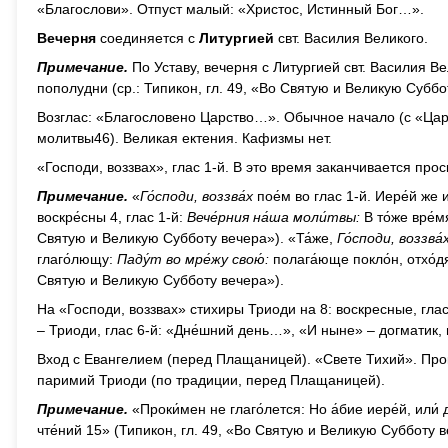
«Благослови». Отпуст малый: «Христос, Истинный Бог…».
Вечерня
соединяется с
Литургией
свт. Василия Великого.
Примечание.
По Уставу, вечерня с Литургией свт. Василия Ве
пополудни (ср.: Типикон, гл. 49, «Во Святую и Великую Суббо
Возглас: «Благословено Царство…». Обычное начало (с «Ца
молитвы46). Великая ектения. Кафизмы нет.
«Господи, воззвах», глас 1-й. В это время заканчивается пр
Примечание.
«
Го́споди, воззва́х
пое́м во глас 1-й. Иере́й же и
воскре́сны 4, глас 1-й:
Вече́рния на́ша моли́твы:
В то́же вре́м
Святую и Великую Субботу вечера»). «Та́же,
Го́споди, воззва́
глаго́лющу:
Паду́т во мре́жу свою́:
полага́юще покло́н, отхо́дя
Святую и Великую Субботу вечера»).
На «Господи, воззвах» стихиры Триоди на 8: воскресные, глас
– Триоди, глас 6-й: «Дне́шний день…», «И ныне» – догматик, 
Вход с Евангелием (перед Плащаницей). «Свете Тихий». Прок
паримий Триоди (по традиции, перед Плащаницей).
Примечание.
«Проки́мен не глаго́лется: Но а́бие иере́й, или́ 
чте́ний 15» (Типикон, гл. 49, «Во Святую и Великую Субботу в