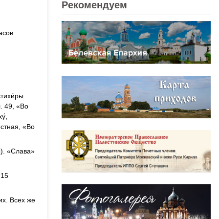
Рекомендуем
асов
стихи́ры
л. 49, «Во
у́,
остная, «Во
ы). «Слава»
 15
 их. Всех же