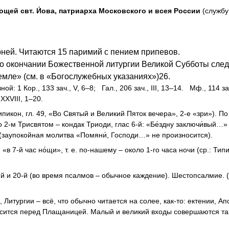
мощей свт. И́ова, патриарха Московского и всея России
(службу
рней. Читаются 15 паримий с пением припевов.
о окончании Божественной литургии Великой Субботы след
мле» (см. в «Богослужебных указаниях»)26.
ной: 1 Кор., 133 зач., V, 6–8; Гал., 206 зач., III, 13–14. Мф., 114 за
 XXVIII, 1–20.
Типикон, гл. 49, «Во Святый и Великий Пяток вечера», 2-е «зри»). По
 2-м Трисвятом – кондак Триоди, глас 6-й: «Бе́здну заключи́вый…»
 (заупокойная молитва «Помяни́, Господи…» не произносится).
 7-й час но́щи», т. е. по-нашему – около 1-го часа ночи (ср.: Типик
 и 20-й (во время псалмов – обычное каждение). Шестопсалмие. 
 Литургии – всё, что обычно читается на солее, как-то: ектении, Ап
носится перед Плащаницей. Малый и великий входы совершаются та