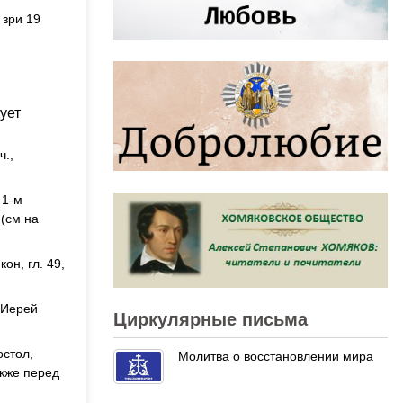
 зри 19
ует
ч.,
 1-м
 (см на
он, гл. 49,
(Иерей
Циркулярные письма
остол,
Молитва о восстановлении мира
кже перед