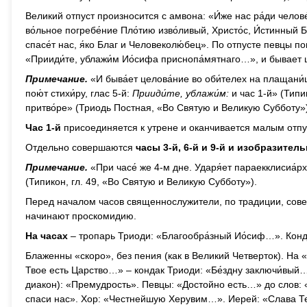
Великий отпуст произносится с амвона: «И́же нас ра́ди челове́
во́льное погребе́ние Пло́тию изво́ливый, Христо́с, И́стинный Б
спасе́т нас, я́ко Благ и Человеколю́бец». По отпусте певцы 
«Прииди́те, ублажи́м Ио́сифа приснопа́мятнаго…», и бывае
Примечание.
«И быва́ет целова́ние во оби́телех на плащани́ц
пою́т стихи́ру, глас 5-й:
Прииди́те, ублажи́м:
и час 1-й» (Типи
притво́ре» (Триодь Постная, «Во Святую и Великую Субботу»)
Час 1-й
присоединяется к утрене и оканчивается малым отпу
Отдельно совершаются
часы 3-й, 6-й и 9-й и изобразител
Примечание.
«При часе́ же 4-м дне. Ударя́ет параекклисиа́рх в
(Типикон, гл. 49, «Во Святую и Великую Субботу»).
Перед началом часов священнослужители, по традиции, сов
начинают проскомидию.
На часах
– тропарь Триоди: «Благообра́зный Ио́сиф…». Конд
Блаженны «скоро», без пения (как в Великий Четверток). На 
Твое есть Царство…» – кондак Триоди: «Бе́здну заключи́вый
диакон): «Премудрость». Певцы: «Достойно есть…» до слов: 
спаси нас». Хор: «Честнейшую Херувим…». Иерей: «Слава Те