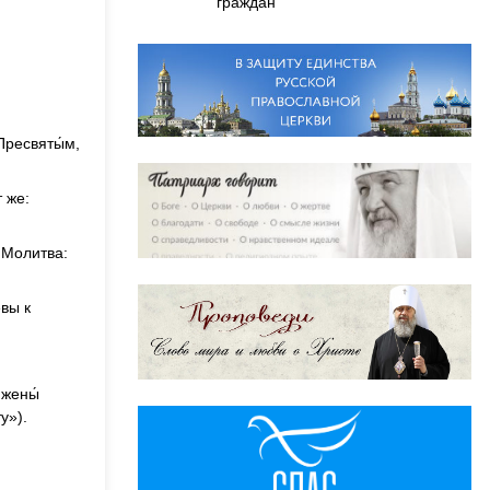
граждан
Пресвяты́м,
 же:
 Молитва:
вы к
 жены́
у»).