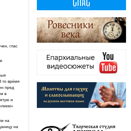
чен, глас
це
нныя
 то вре́мя
мен пред
ем в
вятую и
гелием»
ли на
щаницу на