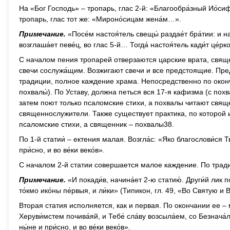
На «Бог Господь» – тропарь, глас 2-й: «Благообра́зный Ио́сиф
тропарь, глас тот же: «Мироно́сицам жена́м…».
Примечание.
«Посе́м настоя́тель свещы́ раздае́т бра́тии: и н
возглаша́ет певе́ц, во глас 5-й… Тогда́ настоя́тель кади́т це́
С началом пения тропарей отверзаются царские врата, свя
свечи сослужа́щим. Возжигают свечи и все предстоящие. Пре
традиции, полное каждение храма. Непосредственно по оконч
похвалы́). По Уставу, должна петься вся 17-я кафизма (с по
затем поют только псаломские стихи, а похвалы читают свящ
священнослужители. Также существует практика, по которой и
псаломские стихи, а священник – похвалы38.
По 1-й статии́ – ектения малая. Возгла́с: «Яко благослови́ся Тво
при́сно, и во ве́ки веко́в».
С началом 2-й статии совершается малое каждение. По трад
Примечание.
«И покади́в, начина́ет 2-ю статию́. Други́й лик п
то́кмо ико́ны пе́рвыя, и ли́ки» (Типикон, гл. 49, «Во Святую 
Вторая статия исполняется, как и первая. По окончании ее – м
Херуви́мстем почива́яй, и Тебе́ сла́ву возсыла́ем, со Безнача
ны́не и при́сно, и во ве́ки веко́в».