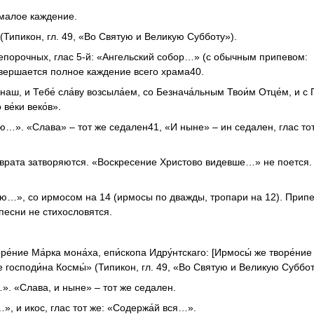
– малое каждение.
 (Типикон, гл. 49, «Во Святую и Великую Субботу»).
епорочных, глас 5-й: «Ангельский собор…» (с обычным припевом:
совершается полное каждение всего храма40.
наш, и Тебе́ сла́ву возсыла́ем, со Безнача́льным Твои́м Отце́м, и с 
ве́ки веко́в».
ою…». «Слава» – тот же седален41, «И ныне» – ин седален, глас тот
 врата затворяются. «Воскресение Христово видевше…» не поется.
о́ю…», со ирмосом на 14 (ирмосы по дважды, тропари на 12). Припе
песни не стихословятся.
оре́ние Ма́рка мона́ха, епи́скопа Идру́нтскаго: [Ирмосы́ же творе́ние
ние господи́на Космы́» (Типикон, гл. 49, «Во Святую и Великую Суббот
…». «Слава, и ныне» – тот же седален.
…», и икос, глас тот же: «Содержа́й вся…».