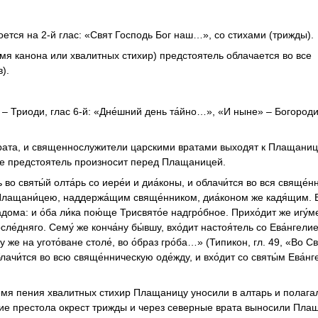
оется на 2-й глас: «Свят Господь Бог наш…», со стихами (трижды).
мя канона или хвалитных стихир) предстоятель облачается во все
).
» – Триоди, глас 6-й: «Дне́шний день та́йно…», «И ныне» – Богороди
врата, и священнослужители царскими вратами выходят к Плащани
вие предстоятель произносит перед Плащаницей.
 во святы́й олта́рь со иере́и и диа́коны, и облачи́тся во вся свяще́
од Плащани́цею, наддержа́щим свяще́нником, диа́коном же кадя́щим. В
дома: и о́ба ли́ка пою́ще Трисвято́е надгро́бное. Прихо́дит же игу́
после́дняго. Сему́ же конча́ну бы́вшу, вхо́дит настоя́тель со Ева́нгели
у же на угото́ване столе́, во о́браз гро́ба…» (Типикон, гл. 49, «Во С
ачи́тся во всю свяще́нническую оде́жду, и вхо́дит со святы́м Ева́н
емя пения хвалитных стихир Плащаницу уносили в алтарь и полага
ие престола окрест трижды и через северные врата выносили Пла