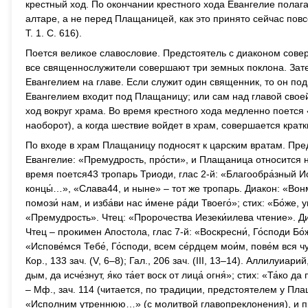
крестный ход. По окончании крестного хода Евангелие полага
алтаре, а не перед Плащаницей, как это принято сейчас повс
Т. 1. С. 616).
Поется великое славословие. Предстоятель с диаконом сов
все священнослужители совершают три земных поклона. За
Евангелием на главе. Если служит один священник, то он п
Евангелием входит под Плащаницу; или сам над главой свое
ход вокруг храма. Во время крестного хода медленно поется
наоборот), а когда шествие войдет в храм, совершается кратк
По входе в храм Плащаницу подносят к царским вратам. Пре
Евангелие: «Премудрость, про́сти», и Плащаница относится
время поется43 тропарь Триоди, глас 2-й: «Благообра́зный 
концы́…», «Слава44, и ныне» – тот же тропарь. Диакон: «Вонм
помози́ нам, и изба́ви нас и́мене ра́ди Твоего́»; стих: «Бо́же
«Премудрость». Чтец: «Пророчества Иезеки́илева чтение». Д
Чтец – прокимен Апостола, глас 7-й: «Воскресни́, Го́споди Бо́же 
«Испове́мся Тебе́, Го́споди, всем се́рдцем мои́м, пове́м вся 
Кор., 133 зач. (V, 6–8); Гал., 206 зач. (III, 13–14). Аллилуиарий
дым, да исче́знут, я́ко та́ет воск от лица́ огня́»; стих: «Та́ко
– Мф., зач. 114 (читается, по традиции, предстоятелем у Пл
«Исполним утреннюю…» (с молитвой главопреклонения), и п