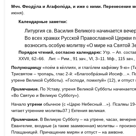
Мчч. Феоду́ла и Агафопо́да, и иже с ними. Перенесение 
июня).
Календарные заметки:
Литургия св. Василия Великого начинается вече
Во всех храмах Русской Православной Церкви п
возносить особую молитву «О мире на Святой Зе
Порядок чтений, согласно календарю:
Утр. – Ап. состав
XXVII, 62–66. Лит. – Рим., 91 зач., VI, 3–11. Мф., 115 зач.,
Полунощницу
«пое́м в ке́ллиях, и глаго́лем кафи́зму 9-ю» (
Трисвятом – тропарь, глас 2-й: «Благообра́зный Иосиф…». По
утрене Великой Субботы). «Господи, помилуй» (12), и отпуст
Примечание.
По Уставу, утреня Великой Субботы начинается «в
«Во Святую и Великую Субботу»).
Начало
утрени
обычное (с «Царю Небесный…»). Псалмы 19-й
читает утренние молитвы37.) Ектения великая.
Примечание.
В Великую Субботу – на утрене, часах, вечерне,
Евангелие, входные (а также заамвонная) молитвы – произ
Плащаницей. Причащение мирян и отпуст – на амвоне.