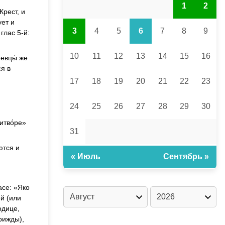
1
2
Крест, и
ует и
3
4
5
6
7
8
9
глас 5-й:
10
11
12
13
14
15
16
Певцы́ же
ся в
17
18
19
20
21
22
23
24
25
26
27
28
29
30
ритво́ре»
31
ются и
« Июль
Сентябрь »
асе: «Яко
й (или
одице,
рижды),