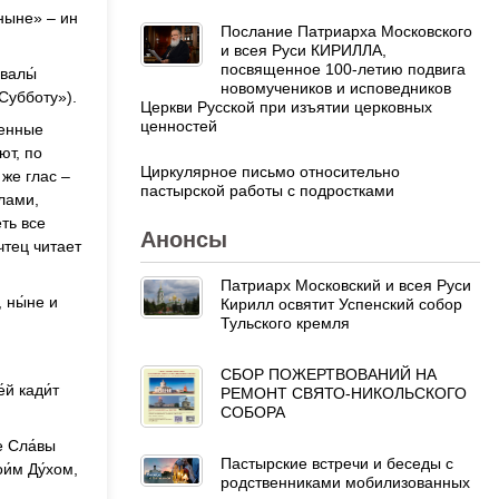
 ныне» – ин
Послание Патриарха Московского
и всея Руси КИРИЛЛА,
посвященное 100-летию подвига
хвалы́
новомучеников и исповедников
 Субботу»).
Церкви Русской при изъятии церковных
ценностей
женные
ют, по
Циркулярное письмо относительно
же глас –
пастырской работы с подростками
алами,
ть все
Анонсы
чтец читает
Патриарх Московский и всея Руси
, ны́не и
Кирилл освятит Успенский собор
Тульского кремля
СБОР ПОЖЕРТВОВАНИЙ НА
́й кади́т
РЕМОНТ СВЯТО-НИКОЛЬСКОГО
СОБОРА
е Сла́вы
Пастырские встречи и беседы с
и́м Ду́хом,
родственниками мобилизованных