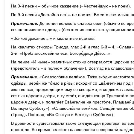
На 9-й песни – обычное каждение («Честнейшую» не поем).
По 9-й песни «Достойно есть» не поется. Вместо светильна п
Примечание.
До пения великого славословия (обычно во вре
священнические одежды (без чтения соответствующих молитв
«Всякое дыхание…» и хвалитные псалмы.
На хвалитех стихиры Триоди, глас 2-й и глас 6-й – 4. «Слава
2-й: «Преблагослове́нна еси, Богоро́дице Де́во…».
На пение «И ныне» хвалитных стихир отверзаются царские 
(предстоятель – в полном облачении). Возглас на славосло
Примечание.
«Славосло́вие вели́кое. Та́же вхо́дит настоя́тель
оде́жды, иере́и же то́кмо в ри́зы: исхо́дит со Ева́нгелием п
звон во вся, предходя́щим ему́ со свеща́ми, и со двема́ лампа́
святы́я ца́рския две́ри, и ту стои́т, ожида́я конца́ Трисвята́го 
ца́рския две́ри, и полага́ет Ева́нгелие на престо́ле, Плащани́ц
Великую Субботу»). «Славосло́вие вели́кое. Свяще́нник же обл
(Триодь Постная, «Во Святую и Великую Субботу»).
В древности существовала также следующая практика: во вр
престоле. Во время великого славословия совершали кажден