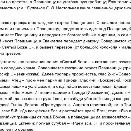
ли на престол, а Плащаницу на угото́ванную гробницу; Евангелие 
еместно (см.:
Булгаков С. В.
Настольная книга священно-церковно
ершают троекратное каждение окрест Плащаницы. С началом пения
тем они подъемлют Плащаницу; предстоятель идет под Плащанице
однимает Плащаницу и передает ее благоговейным мирянам, а сам 
й несет Плащаницу, а Евангелие передает диакону. Совершается к
 «Святый Боже…», и бывает перезвон (от большого колокола к малы
ий трезвон.
дстоятель по окончании пения «Святый Боже…» возглашает, воздв
 на середину храма. Совершается каждение окрест Плащаницы (три
Иосиф…» (единожды). Далее тропарь пророчества, глас 2-й: «Содер
ем». Чтец – прокимен паримии Триоди, глас 4-й: «Воскресни́, Го́с
, уши́ма на́шима услы́шахом, и отцы́ на́ши возвести́ша нам». Диакон:
иакон: «Вонмем». И чтение паримии Триоди (Иезекииля). Диакон: 
мой, да вознесе́тся рука́ Твоя́, не забу́ди убо́гих Твои́х до конца́»;
чудеса́ Твоя́». Диакон: «Премудрость». Апостол (составной; см. в Три
, глас 5-й: «Да воскре́снет Бог, и расточа́тся врази́ Его́»; стих: «Яко 
 да поги́бнут гре́шницы от лица́ Бо́жия, а пра́ведницы да возвеселя́тся
ащаницы). Ектении: полная сугубая – «Рцем вси…», и просительная
рочее по обычаю.