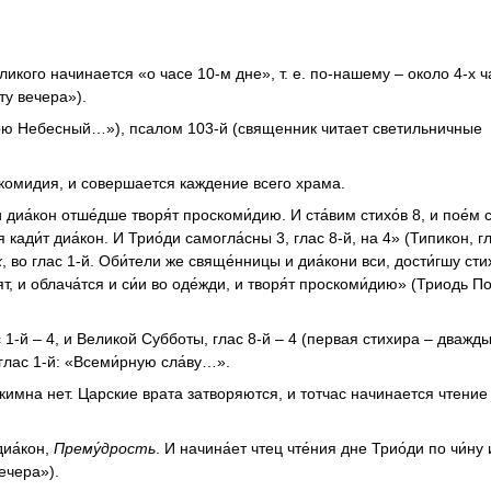
ликого начинается «о часе 10-м дне», т. е. по-нашему – около 4-х ч
ту вечера»).
рю Небесный…»), псалом 103-й (священник читает светильничные
оскомидия, и совершается каждение всего храма.
 диа́кон отше́дше творя́т проскоми́дию. И ста́вим стихо́в 8, и пое́м 
я кади́т диа́кон. И Трио́ди самогла́сны 3, глас 8-й, на 4» (Типикон, г
х
, во глас 1-й. Оби́тели же свяще́нницы и диа́кони вси, дости́гшу стих
т, и облача́тся и си́и во оде́жди, и творя́т проскоми́дию» (Триодь П
 1-й – 4, и Великой Субботы, глас 8-й – 4 (первая стихира – дважд
глас 1-й: «Всеми́рную сла́ву…».
имна нет. Царские врата затворяются, и тотчас начинается чтение
диа́кон,
Прему́дрость
. И начина́ет чтец чте́ния дне Трио́ди по чи́ну
ечера»).