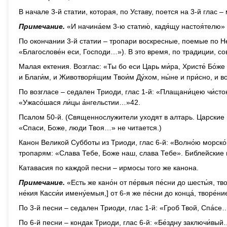
В начале 3-й статии, которая, по Уставу, поется на 3-й глас 
Примечание.
«И начина́ем 3-ю статию́, кадя́щу настоя́телю»
По окончании 3-й статии – тропари воскресные, поемые по Н
«Благослове́н еси, Господи…»). В это время, по традиции, 
Малая ектения. Возглас: «Ты бо еси Царь ми́ра, Христе́ Бо́же 
и Благи́м, и Животворя́щим Твои́м Ду́хом, ны́не и при́сно, и во 
По возгласе – седален Триоди, глас 1-й: «Плащани́цею чи́ст
«Ужасо́шася ли́цы а́нгельстии…»42.
Псалом 50-й. (Священнослужители уходят в алтарь. Царские
«Спаси, Боже, люди Твоя…» не читается.)
Канон Великой Субботы из Триоди, глас 6-й: «Волно́ю морск
тропарям: «Слава Тебе, Боже наш, слава Тебе». Библейские 
Катавасия по каждой песни – ирмосы того же канона.
Примечание.
«Есть же кано́н от пе́рвыя пе́сни до шесты́я, тв
не́кия Касси́и имену́емыя,] от 6-я же пе́сни до конца́, творе́
По 3-й песни – седален Триоди, глас 1-й: «Гроб Твой, Спа́се
По 6-й песни – кондак Триоди, глас 6-й: «Бе́здну заключи́вый