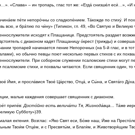
…». «Слава» – ин тропарь, глас тот же: «Егда́ снизше́л еси́…», «И
ачина́ем пе́ти непоро́чны со сладкопе́нием. Та́кожде по стиху́. И по
рковь всю, и бра́тию по чи́ну» (Типикон, гл. 49, «Во Святую и Великую
щеннослужители исходят к Плащанице. Предстоятель раздает возж
дстоятель с диаконом кадят Плащаницу о́крест (трижды) и соверша
ании тропарей начинается пение Непорочных (на 5-й глас, и в тот 
хвалами), но обычно певцы поют несколько первых стихов с их похв
еннослужители. При соборном служении псаломские стихи могут пе
 псаломские стихи, и похвалы читаются. Если священник один, то 
е́ И́мя, и просла́вися Твое́ Ца́рство, Отца́, и Сы́на, и Свята́го Ду́ха
иции, малые каждения совершает священник с диаконом.
ое́т припе́в:
Досто́йно есть велича́ти Тя, Жизнода́вца…
Та́же иере
и Великую Субботу»)39.
алая ектения. Возглас: «Яко Свят еси, Бо́же наш, И́же на Престо́л
́льным Твои́м Отце́м, и с Пресвяты́м, и Благи́м, и Животворя́щим Тво