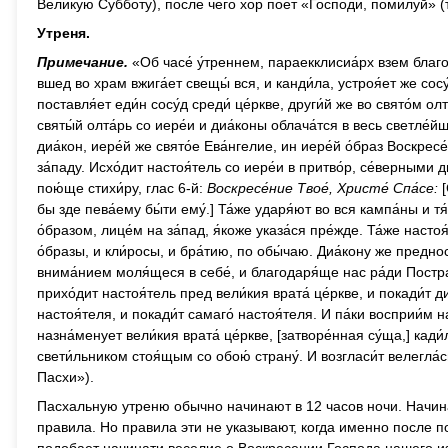
Великую Субботу), после чего хор поет «Господи, помилуй» (
Утреня.
Примечание.
«Об часе́ у́треннем, параекклисиа́рх взем благосл
вшед во храм вжига́ет свещы́ вся, и канди́ла, устроя́ет же сосу
поставля́ет еди́н сосу́д среди́ це́ркве, други́й же во свято́м ол
святы́й олта́рь со иере́и и диа́коны облача́тся в весь светле́йш
диа́кон, иере́й же свято́е Ева́нгелие, ин иере́й о́браз Воскресе́
за́паду. Исхо́дит настоя́тель со иере́и в притво́р, се́верными
пою́ще стихи́ру, глас 6-й:
Воскресе́ние Твое́, Христе́ Спа́се:
[
бы зде пева́ему бы́ти ему́.] Та́же ударя́ют во вся кампа́ны и тя
о́бразом, лице́м на за́пад, я́коже указа́ся пре́жде. Та́же настоя́
о́бразы, и кли́росы, и бра́тию, по обы́чаю. Диа́кону же предно
внима́нием моля́щеся в себе́, и благодаря́ще нас ра́ди Постра
прихо́дит настоя́тель пред вели́кия врата́ це́ркве, и покади́т д
настоя́теля, и покади́т самаго́ настоя́теля. И па́ки восприи́м н
назна́менует вели́кия врата́ це́ркве, [затворе́нная су́ща,] кади
свети́льником стоя́щым со обою́ страну́. И возгласи́т велегла́
Пасхи»).
Пасхальную утреню обычно начинают в 12 часов ночи. Начин
правила. Но правила эти не указывают, когда именно после по