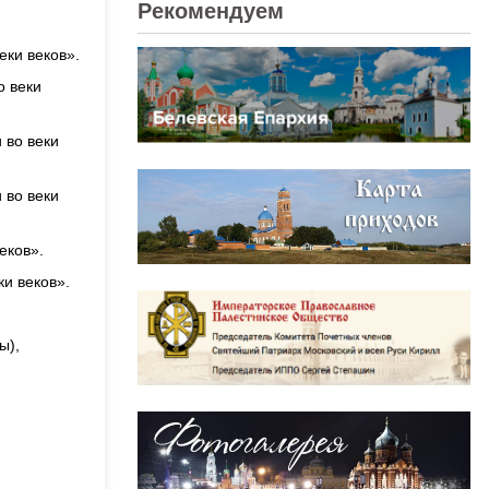
Рекомендуем
еки веков».
о веки
 во веки
 во веки
еков».
ки веков».
ы),