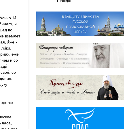
граждан
о́льно. И
́ннаго, и
вшед во
же взе́млет
ая, я́же к
ли́ки,
́риах, е́же
елием и со
ади́т
своя́, со
де́ния,
уку́
 Неделю
ческие
 часа,