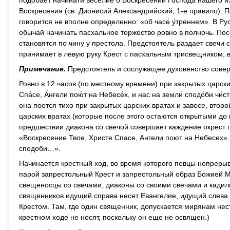
подобает начинати веселие о Воскресении Господа нашего из 
Воскресения (св. Дионисий Александрийский, 1-е правило). П
говорится не вполне определенно: «об часе́ у́треннем». В Р
обычай начинать пасхальное торжество ровно в полночь. П
становятся по чину у престола. Предстоятель раздает свечи 
принимает в левую руку Крест с пасхальным трисвещником, в
Примечание.
Предстоятель и сослужащее духовенство совер
Ровно в 12 часов (по местному времени) при закрытых царски
Спа́се, А́нгели пою́т на Небесе́х, и нас на земли́ сподо́би ч
она поется тихо при закрытых царских вратах и завесе, второ
царских вратах (которые после этого остаются открытыми до
предшествии диакона со свечой совершает каждение окрест п
«Воскресение Твое, Христе Спасе, Ангели поют на Небесех».
сподоби…».
Начинается крестный ход, во время которого певцы непрерывн
парой запрестольный Крест и запрестольный образ Божией М
свещеносцы со свечами, диаконы со своими свечами и кади
священников идущий справа несет Евангелие, идущий слева 
Крестом. Там, где один священник, допускается мирянам нест
крестном ходе не носят, поскольку он еще не освящен.)