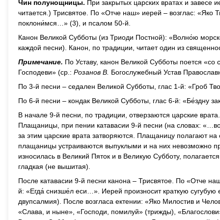
Чин полунощницы.
При закрытых царских вратах и завесе 
читается.) Трисвятое. По «Отче наш» иерей – возглас: «Яко 
поклони́мся…» (3), и псалом 50-й.
Канон Великой Субботы (из Триоди Постной): «Волно́ю морск
каждой песни). Канон, по традиции, читает один из священ
Примечание.
По Уставу, канон Великой Субботы поется «со с
Господеви» (ср.:
Розанов В.
Богослужебный Устав Православно
По 3-й песни – седален Великой Субботы, глас 1-й: «Гроб Тво
По 6-й песни – кондак Великой Субботы, глас 6-й: «Бе́здну за
В начале 9-й песни, по традиции, отверзаются царские вра
Плащаницы, при пении катавасии 9-й песни (на словах: «…во
за этим царские врата затворяются. Плащаницу полагают на с
плащаницы устраиваются выпуклыми и на них невозможно при
износилась в Великий Пяток и в Великую Субботу, полагаетс
гладкая (не вышитая).
После катавасии 9-й песни канона – Трисвятое. По «Отче наш
й: «Егда́ снизше́л еси…». Иерей произносит краткую сугубую 
двупсалмия). После возгласа ектении: «Яко Милостив и Чел
«Слава, и ныне», «Господи, помилуй» (трижды), «Благослови».