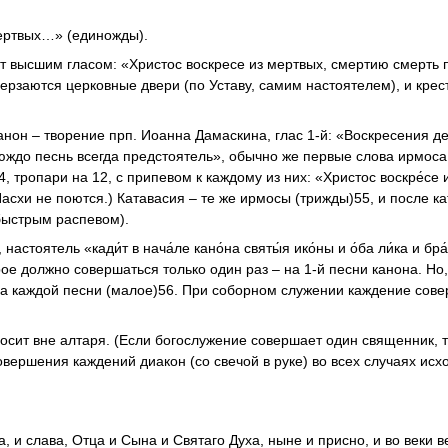
мертвых…» (единожды).
 высшим гласом: «Христос воскресе из мертвых, смертию смерть 
верзаются церковные двери (по Уставу, самим настоятелем), и крес
анон – творение прп. Иоанна Дамаскина, глас 1-й: «Воскресения д
у́юждо песнь всегда предстоятель», обычно же первые слова ирмос
тропари на 12, с припевом к каждому из них: «Христос воскре́се 
асхи не поются.) Катавасия – те же ирмосы (трижды)55, и после к
быстрым распевом).
тоятель «кади́т в нача́ле кано́на святы́я ико́ны и о́ба ли́ка и бра
рое должно совершаться только один раз – на 1-й песни канона. Но,
а каждой песни (малое)56. При соборном служении каждение сов
осит вне алтаря. (Если богослужение совершает один священник, т
овершения каждений диакон (со свечой в руке) во всех случаях исх
, и слава, Отца и Сына и Святаго Духа, ныне и присно, и во веки в