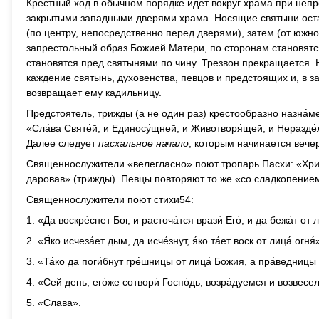
Крестный ход в обычном порядке идет вокруг храма при непр
закрытыми западными дверями храма. Носящие святыни оста
(по центру, непосредственно перед дверями), затем (от южно
запрестольный образ Божией Матери, по сторонам становятс
становятся пред святынями по чину. Трезвон прекращается. 
каждение святынь, духовенства, певцов и предстоящих и, в з
возвращает ему кадильницу.
Предстоятель, трижды (а не один раз) крестообразно назна́
«Сла́ва Святе́й, и Единосу́щней, и Животворя́щей, и Неразде́ль
Далее следует
пасхальное начало
, которым начинается вече
Священнослужители «велегласно» поют тропарь Пасхи: «Христ
даровав» (трижды). Певцы повторяют то же «со сладкопением
Священнослужители поют стихи54:
1. «Да воскре́снет Бог, и расточа́тся врази́ Его́, и да бежа́т от
2. «Я́ко исчеза́ет дым, да исче́знут, я́ко та́ет воск от лица́ огня́
3. «Та́ко да поги́бнут гре́шницы от лица́ Божия, а пра́ведницы
4. «Сей день, его́же сотвори́ Госпо́дь, возра́дуемся и возвесе
5. «Слава».