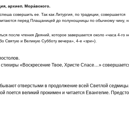
ия, архиеп. Мора́вского.
спеша совершить ее. Так как Литургия, по традиции, совершается
ы читаются перед Плащаницей до полунощницы по обычному чину, 
ся после чтения Деяний, которое завершается около «часа 4-го но
 «Во Святую и Великую Субботу вечера», 4-е «зри»).
постолов.
и стихиры «Воскресение Твое, Христе Спасе…» совершаетс
в бывают отверстыми в продолжение всей Светлой седмицы
ой поется великий прокимен и читается Евангелие. Предст