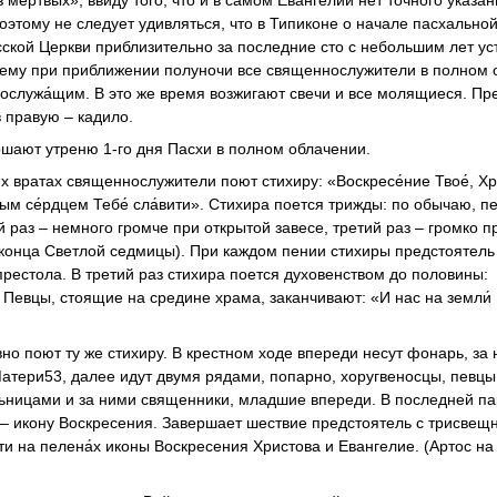
мертвых», ввиду того, что и в самом Евангелии нет точного указан
оэтому не следует удивляться, что в Типиконе о начале пасхально
усской Церкви приблизительно за последние сто с небольшим лет у
осему при приближении полуночи все священнослужители в полном 
сослужа́щим. В это же время возжигают свечи и все молящиеся. Пр
 правую – кадило.
шают утреню 1-го дня Пасхи в полном облачении.
х вратах священнослужители поют стихиру: «Воскресе́ние Твое́, Хр
и́стым се́рдцем Тебе́ сла́вити». Стихира поется трижды: по обычаю, 
й раз – немного громче при открытой завесе, третий раз – громко п
 конца Светлой седмицы). При каждом пении стихиры предстоятель
рестола. В третий раз стихира поется духовенством до половины:
 Певцы, стоящие на средине храма, заканчивают: «И нас на земли́
о поют ту же стихиру. В крестном ходе впереди несут фонарь, за 
атери53, далее идут двумя рядами, попарно, хоругвеносцы, певцы
льницами и за ними священники, младшие впереди. В последней п
– икону Воскресения. Завершает шествие предстоятель с трисвещ
и на пелена́х иконы Воскресения Христова и Евангелие. (Артос на