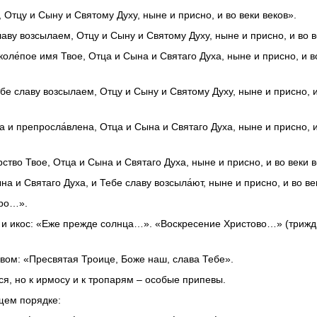
 Отцу и Сыну и Святому Духу, ныне и присно, и во веки веков».
аву возсылаем, Отцу и Сыну и Святому Духу, ныне и присно, и во в
коле́пое имя Твое, Отца и Сына и Святаго Духа, ныне и присно, и в
бе славу возсылаем, Отцу и Сыну и Святому Духу, ныне и присно, и
а и препросла́влена, Отца и Сына и Святаго Духа, ныне и присно, и
рство Твое, Отца и Сына и Святаго Духа, ныне и присно, и во веки в
а и Святаго Духа, и Тебе славу возсыла́ют, ныне и присно, и во ве
тро…».
», и икос: «Еже прежде солнца…». «Воскресение Христово…» (трижд
евом: «Пресвятая Троице, Боже наш, слава Тебе».
ся, но к ирмосу и к тропарям – особые припевы.
щем порядке: