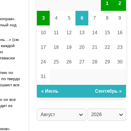
1
2
3
4
5
6
7
8
9
поправ».
тный ход
10
11
12
13
14
15
16
ень…» (см.
а каждой
17
18
19
20
21
22
23
из
атавасии
24
25
26
27
28
29
30
́тию по
31
 по твердо
ершают все
« Июль
Сентябрь »
о он все
одит из
еков».