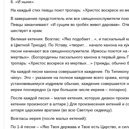
6. «И ныне».
На каждый стих певцы поют тропарь: «Христос воскресе из 
В завершение предстоятель или все священнослужители поют
Певцы заканчивают: «И сущим во гробе́х живот даровав». От
шествует в храм.
Великая ектения. Возглас: «Яко подобает…», и пасхальный к
в Цветной Триоди). По Уставу, «творит… начало канона на к
песни начинают все священнослужители. Ирмосы поются на 4, 
мертвых». (Богородичны пасхального канона в первый день П
тропарь: «Христос воскресе из мертвых…» (трижды, обычно 
На каждой песни канона совершается каждение. По Типикону, нас
чи́ну». Это – указание на полное каждение всего храма, кото
установившемуся издревле обычаю, каждение совершается н
иереи поочередно (а при большом числе иереев – попарно).
После каждой песни – малая ектения, которую диакон произн
ектении произносит в алтаре.) Для произнесения ектений и с
алтаря царскими вратами (во всю Светлую седмицу).
Возгласы иерея (после малых ектений):
По 1-й песни – «Яко Твоя держава и Твое есть Царство, и сила