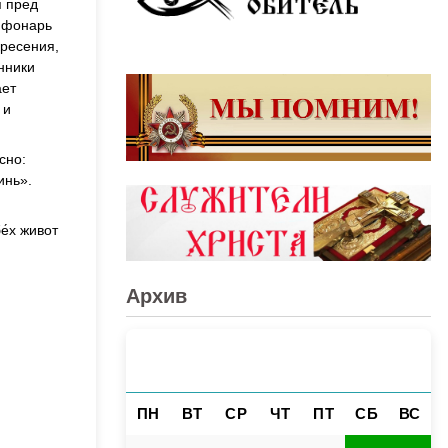
я пред
 фонарь
кресения,
нники
ает
 и
сно:
инь».
е́х живот
Архив
АВГУСТ 2026
«
»
ПН
ВТ
СР
ЧТ
ПТ
СБ
ВС