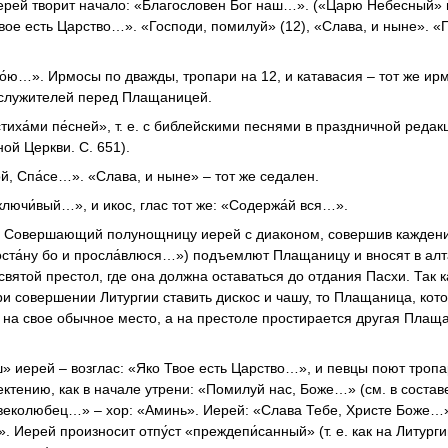
иерей творит начало: «Благословен Бог наш…». («Царю Небесный» 
Твое есть Царство…». «Господи, помилуй» (12), «Слава, и ныне». «П
о́ю…». Ирмосы по дважды, тропари на 12, и катавасия – тот же ирм
нослужителей перед Плащаницей.
тиха́ми пе́сней», т. е. с библейскими песнями в праздничной реда
й Церкви. С. 651).
й, Спа́се…». «Слава, и ныне» – тот же седален.
ключи́вый…», и икос, глас тот же: «Содержа́й вся…».
та. Совершающий полунощницу иерей с диаконом, совершив каждени
ста́ну бо и просла́влюся…») подъемлют Плащаницу и вносят в алт
вятой престол, где она должна оставаться до отдания Пасхи. Так 
 совершении Литургии ставить дискос и чашу, то Плащаница, кот
я на свое обычное место, а на престоле простирается другая Плащ
» иерей – возглас: «Яко Твое есть Царство…», и певцы поют тропар
ектению, как в начале утрени: «Помилуй нас, Боже…» (см. в состав
овеколюбец…» – хор: «Аминь». Иерей: «Слава Тебе, Христе Боже…»
 Иерей произносит отпу́ст «преждепи́санный» (т. е. как на Литурги