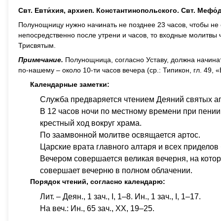
Свт. Евти́хия, архиеп. Константинопольского. Свт. Мефо́д
Полунощницу нужно начинать не позднее 23 часов, чтобы не 
непосредственно после утрени и часов, то входные молитв
Трисвятым.
Примечание.
Полунощница, согласно Уставу, должна начинать
по-нашему – около 10-ти часов вечера (ср.: Типикон, гл. 49,
Календарные заметки:
Служба предваряется чтением Деяний святых а
В 12 часов ночи по местному времени при пени
крестный ход вокруг храма.
По заамвонной молитве освящается артос.
Царские врата главного алтаря и всех придело
Вечером совершается великая вечерня, на котор
совершает вечерню в полном облачении.
Порядок чтений, согласно календарю:
Лит. – Деян., 1 зач., I, 1–8. Ин., 1 зач., I, 1–17.
На веч.: Ин., 65 зач., XX, 19–25.