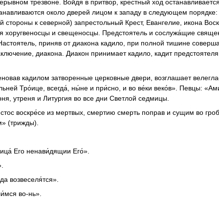
ерывном трезвоне. Войдя в притвор, крестный ход останавливаетс
навливаются около дверей лицом к западу в следующем порядке:
й стороны к северной) запрестольный Крест, Евангелие, икона Вос
я хоругвеносцы и свещеносцы. Предстоятель и сослужа́щие свяще
Настоятель, приняв от диакона кадило, при полной тишине соверш
аключение, диакона. Диакон принимает кадило, кадит предстоятеля
меновав кадилом затворенные церковные двери, возглашает велегла
ней Тро́ице, всегда́, ны́не и при́сно, и во ве́ки веко́в». Певцы: «Ам
рня, утреня и Литургия во все дни Светлой седмицы.
ос воскре́се из мертвых, смертию смерть поправ и сущим во гроб
» (трижды).
 лица́ Его ненави́дящии Его́».
».
 да возвеселя́тся».
ли́мся во-нь».