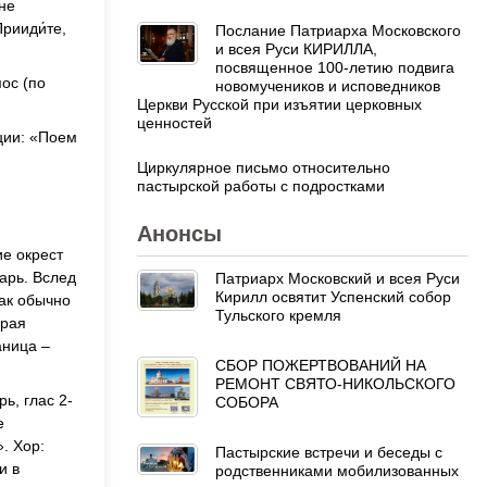
не
рииди́те,
Послание Патриарха Московского
и всея Руси КИРИЛЛА,
посвященное 100-летию подвига
ос (по
новомучеников и исповедников
Церкви Русской при изъятии церковных
ценностей
кции: «Поем
Циркулярное письмо относительно
пастырской работы с подростками
Анонсы
е окрест
арь. Вслед
Патриарх Московский и всея Руси
Кирилл освятит Успенский собор
как обычно
Тульского кремля
орая
аница –
СБОР ПОЖЕРТВОВАНИЙ НА
РЕМОНТ СВЯТО-НИКОЛЬСКОГО
ь, глас 2-
СОБОРА
е
. Хор:
Пастырские встречи и беседы с
и в
родственниками мобилизованных