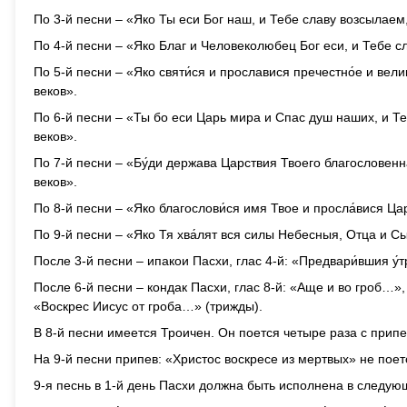
По 3-й песни – «Яко Ты еси Бог наш, и Тебе славу возсылаем,
По 4-й песни – «Яко Благ и Человеколюбец Бог еси, и Тебе сл
По 5-й песни – «Яко святи́ся и прославися пречестно́е и вели
веков».
По 6-й песни – «Ты бо еси Царь мира и Спас душ наших, и Те
веков».
По 7-й песни – «Бу́ди держава Царствия Твоего благословенн
веков».
По 8-й песни – «Яко благослови́ся имя Твое и просла́вися Ца
По 9-й песни – «Яко Тя хва́лят вся силы Небесныя, Отца и Сын
После 3-й песни – ипакои Пасхи, глас 4-й: «Предвари́вшия у́
После 6-й песни – кондак Пасхи, глас 8-й: «Аще и во гроб…
«Воскрес Иисус от гроба…» (трижды).
В 8-й песни имеется Троичен. Он поется четыре раза с прип
На 9-й песни припев: «Христос воскресе из мертвых» не поет
9-я песнь в 1-й день Пасхи должна быть исполнена в следую