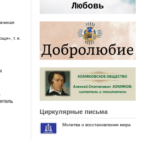
начиная
щи», т. е.
я
.
оятель
Циркулярные письма
Молитва о восстановлении мира