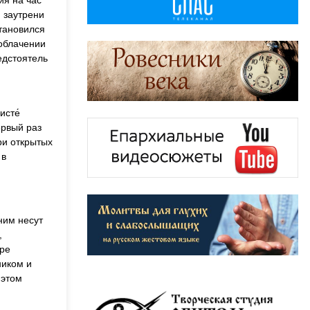
ия на час
й заутрени
становился
облачении
едстоятель
исте́
первый раз
ри открытых
 в
ним несут
,
аре
ником и
 этом