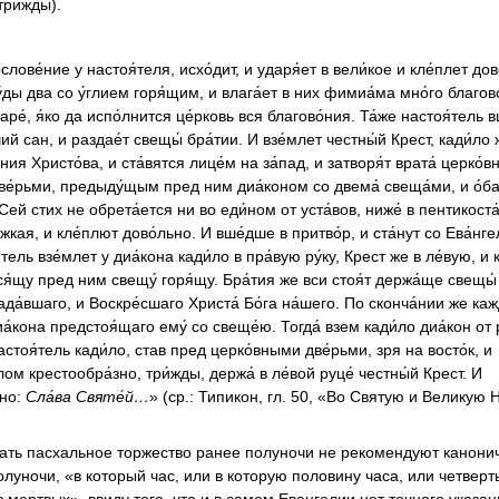
трижды).
ове́ние у настоя́теля, исхо́дит, и ударя́ет в вели́кое и кле́плет дов
́ды два со у́глием горя́щим, и влага́ет в них фимиа́ма мно́го благово
таре́, я́ко да испо́лнится це́рковь вся благово́ния. Та́же настоя́тель 
ий сан, и раздае́т свещы́ бра́тии. И взе́млет честны́й Крест, кади́ло 
ния Христо́ва, и ста́вятся лице́м на за́пад, и затворя́т врата́ церко́вн
 две́рьми, предыду́щым пред ним диа́коном со двема́ свеща́ми, и о́ба 
Сей стих не обрета́ется ни во еди́ном от уста́вов, ниже́ в пентикоста
́жкая, и кле́плют дово́льно. И вше́дше в притво́р, и ста́нут со Ева́нг
тель взе́млет у диа́кона кади́ло в пра́вую ру́ку, Крест же в ле́вую, и к
ся́щу пред ним свещу́ горя́щу. Бра́тия же вси стоя́т держа́ще свещы́ 
да́вшаго, и Воскре́сшаго Христа́ Бо́га на́шего. По сконча́нии же каж
иа́кона предстоя́щаго ему́ со свеще́ю. Тогда́ взем кади́ло диа́кон от р
астоя́тель кади́ло, став пред церко́вными две́рьми, зря на восто́к, и
́лом крестообра́зно, три́жды, держа́ в ле́вой руце́ честны́й Крест. И
сно:
Сла́ва Святе́й…
» (ср.: Типикон, гл. 50, «Во Святую и Великую
ать пасхальное торжество ранее полуночи не рекомендуют канони
луночи, «в который час, или в которую половину часа, или четверть