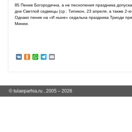
85 Пение Богородична, а не песнопения праздника допускае
дни Светлой седмицы (ср.: Типикон, 23 апреля, а также 2-ю
Однако пение на «И ныне» седальна праздника Триоди пр
Минеи.
VK
Odnoklassniki
WhatsApp
Telegram
Email
© tulaeparhia.ru , 2005 – 2026