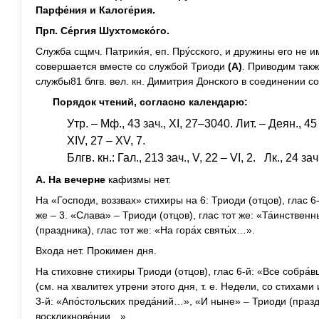
Парфе́ния и Калоге́рия.
Прп. Се́ргия Шухтомско́го.
Служба сщмч. Патрики́я, еп. Пру́сского, и дружины его не 
совершается вместе со службой Триоди
(А)
. Приводим так
службы81 блгв. вел. кн. Димитрия Донского в соединении 
Порядок чтений, согласно календарю:
Утр. – Мф., 43 зач., XI, 27–3040. Лит. – Деян., 45 
XIV, 27 – XV, 7.
Блгв. кн.: Гал., 213 зач., V, 22 – VI, 2. Лк., 24 зач
А. На вечерне
кафизмы нет.
На «Господи, воззвах» стихиры на 6: Триоди (отцов), глас 6
же – 3. «Слава» – Триоди (отцов), глас тот же: «Та́инстве
(праздника), глас тот же: «На гора́х святы́х…».
Входа нет. Прокимен дня.
На стиховне стихиры Триоди (отцов), глас 6-й: «Все собра́
(см. на хвалитех утрени этого дня, т. е. Недели, со стихами
3-й: «Апо́стольских преда́ний…», «И ныне» – Триоди (праздн
воскликнове́нии…».