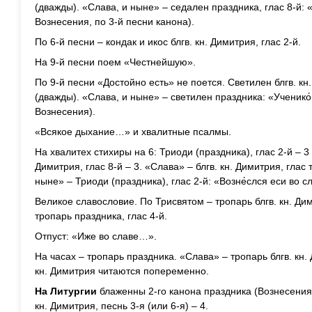
(дважды). «Слава, и ныне» – седален праздника, глас 8-й: 
Вознесения, по 3-й песни канона).
По 6-й песни – кондак и икос блгв. кн. Димитрия, глас 2-й.
На 9-й песни поем «Честнейшую».
По 9-й песни «Достойно есть» не поется. Светилен блгв. кн
(дважды). «Слава, и ныне» – светилен праздника: «Ученико
Вознесения).
«Всякое дыхание…» и хвалитные псалмы.
На хвалитех стихиры на 6: Триоди (праздника), глас 2-й – 3 (
Димитрия, глас 8-й – 3. «Слава» – блгв. кн. Димитрия, глас 
ныне» – Триоди (праздника), глас 2-й: «Возне́слся еси во с
Великое славословие. По Трисвятом – тропарь блгв. кн. Дим
тропарь праздника, глас 4-й.
Отпуст: «Иже во славе…».
На часах – тропарь праздника. «Слава» – тропарь блгв. кн.
кн. Димитрия читаются попеременно.
На Литургии
блаженны 2-го канона праздника (Вознесения),
кн. Димитрия, песнь 3-я (или 6-я) – 4.