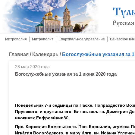
Митрополия
Митрополит
Епархиальное управление
Веневское вик
Главная
/
Календарь
/
Богослужебные указания за 1
23 мая 2020 года.
Богослужебные указания за 1 июня 2020 года
Понедельник 7-й седмицы по Пасхе. Попразднство Возне
Пру́сского, и дружины его. Блгвв. вел. кн. Дими́трия Дон
инокинях Евфроси́нии
80.
Прп. Корни́лия Коме́льского. Прп. Корни́лия, игумена П
Игна́тия Волого́дского, в миру блгв. кн. Иоа́нна У́глич