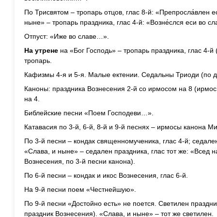
По Трисвятом – тропарь отцов, глас 8-й: «Препросла́влен е
ныне» – тропарь праздника, глас 4-й: «Возне́слся еси во с
Отпуст: «Иже во славе…».
На утрене
на «Бог Господь» – тропарь праздника, глас 4-й 
тропарь.
Кафизмы 4-я и 5-я. Малые ектении. Седальны Триоди (по д
Каноны: праздника Вознесения 2-й со ирмосом на 8 (ирмо
на 4.
Библейские песни «Поем Господеви…».
Катавасия по 3-й, 6-й, 8-й и 9-й песнях – ирмосы канона 
По 3-й песни – кондак священномученика, глас 4-й; седале
«Слава, и ныне» – седален праздника, глас тот же: «Всед н
Вознесения, по 3-й песни канона).
По 6-й песни – кондак и икос Вознесения, глас 6-й.
На 9-й песни поем «Честнейшую».
По 9-й песни «Достойно есть» не поется. Светилен праздни
праздник Вознесения). «Слава, и ныне» – тот же светилен.