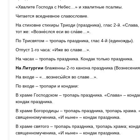
«Хвалите Господа с Небес…» и хвалитные псалмы.
Читается вседневное славословие.
На стиховне стихиры Триоди (праздника), глас 2-й. «Слава,
тот же: «Возне́слся еси во сла́ве…».
По Трисвятом – тропарь праздника, глас 4-й (единожды).
Отпуст 1-го часа: «Иже во славе…».
На часах – тропарь праздника. Кондак только праздника.
На Литургии
блаженны 2-го канона праздника (Вознесения)
На входе – «…вознесы́йся во славе…».
По входе – тропари и кондаки:
В храме Господском – тропарь праздника. «Слава» – конд
кондак праздника.
В храме Богородицы – тропарь праздника, тропарь храма. 
священномученика, «И ныне» – кондак праздника.
В храме святого – тропарь праздника, тропарь храма; конд
священномученика, «И ныне» – кондак праздника.