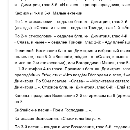
кн. Димитрия, глас 3-й, «И ныне» – тропарь праздника, глас
Кафизмы 4-я и 5-я. Малые ектении.
По 1-м стихословии – седален блгв. кн. Димитрия, глас 3-й:
(дважды). «Слава, и ныне» – седален Триоди, глас 1-й: «А
По 2-м стихословии – седален блгв. кн. Димитрия, глас 4-й
«Слава, и ныне» – седален Триоди, глас 1-й: «А́ду плени́в
Полиелей. Величание блгв. кн. Димитрия и избра́нный псал
полиелее, глас 5-й: «Воспое́м, лю́дие…». «Слава, и ныне» –
м или по 2-м стихословии), или Богородичен Минеи, глас 5
– 1-й антифон 4-го гласа. Прокимен блгв. кн. Димитрия, гла
преподо́бных Его́»; стих: «Что возда́м Го́сподеви о всех, я́ж
Димитрия. По 50-м псалме: «Слава» – «Молитвами святаго 
Димитрия…». Стихира блгв. кн. Димитрия, глас 6-й: «Егда́ 
Каноны: праздника Вознесения 2-й со ирмосом на 6 (ирмосы
на 8.
Библейские песни «Поем Господеви…».
Катавасия Вознесения: «Спасителю Богу…».
По 3-й песни – кондак и икос Вознесения, глас 6-й; седален 