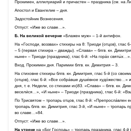
Прокимен, аллилуиарий и причастен – праздника (см. на Ли
Апостол и Евангелие – дня.
Задостойник Вознесения.
Отпуст: «Иже во славе…».
Б. На великой вечерне
«Блажен муж» – 1-й антифон.
На «Господи, воззвах» стихиры на 8: Триоди (отцов), глас 6-й
– 5 (первая стихира – дважды). «Слава» – блгв. кн. Димитри
ныне» – Триоди (праздника), глас 6-й: «На гора́х святы́х…».
Вход. Прокимен дня. Паримии блгв. кн. Димитрия – 3.
На стиховне стихиры блгв. кн. Димитрия, глас 5-й (со свои
(отцов), глас 6-й: «Все собра́вше душе́вное худо́жество…» и
дня, т. е. Недели, со стихами их)83. «Слава» – блгв. кн. Дим
весели́ся…», «И ныне» – Триоди (праздника), глас 6-й: «Вз
По Трисвятом – тропарь отцов, глас 8-й: «Препросла́влен е
тропарь блгв. кн. Димитрия, глас 3-й, «И ныне» – тропарь пр
во славе…»84.
Отпуст: «Иже во славе…».
На утрене
на «Бог Господь» – тропарь праздника, глас 4-й 