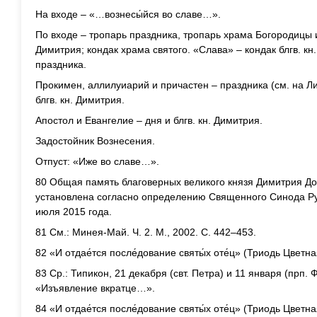
На входе – «…вознесы́йся во славе…».
По входе – тропарь праздника, тропарь храма Богородицы ил
Димитрия; кондак храма святого. «Слава» – кондак блгв. кн
праздника.
Прокимен, аллилуиарий и причастен – праздника (см. на Ли
блгв. кн. Димитрия.
Апостол и Евангелие – дня и блгв. кн. Димитрия.
Задостойник Вознесения.
Отпуст: «Иже во славе…».
80 Общая память благоверных великого князя Димитрия Дон
установлена согласно определению Священного Синода Ру
июля 2015 года.
81 См.: Минея-Май. Ч. 2. М., 2002. С. 442–453.
82 «И отдае́тся после́дование святы́х оте́ц» (Триодь Цветная
83 Ср.: Типикон, 21 декабря (свт. Петра) и 11 января (прп
«Изъявление вкратце…».
84 «И отдае́тся после́дование святы́х оте́ц» (Триодь Цветная