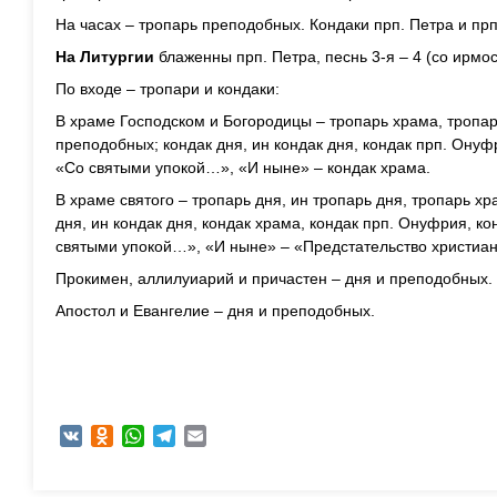
На часах – тропарь преподобных. Кондаки прп. Петра и п
На Литургии
блаженны прп. Петра, песнь 3-я – 4 (со ирмос
По входе – тропари и кондаки:
В храме Господском и Богородицы – тропарь храма, тропарь
преподобных; кондак дня, ин кондак дня, кондак прп. Онуф
«Со святыми упокой…», «И ныне» – кондак храма.
В храме святого – тропарь дня, ин тропарь дня, тропарь х
дня, ин кондак дня, кондак храма, кондак прп. Онуфрия, ко
святыми упокой…», «И ныне» – «Предстательство христиа
Прокимен, аллилуиарий и причастен – дня и преподобных.
Апостол и Евангелие – дня и преподобных.
VK
Odnoklassniki
WhatsApp
Telegram
Email