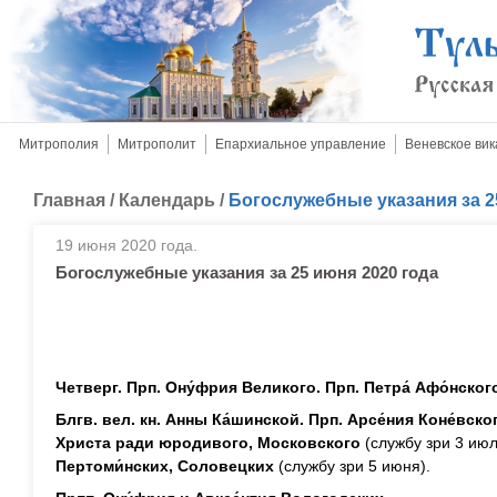
Митрополия
Митрополит
Епархиальное управление
Веневское вик
Главная
/
Календарь
/
Богослужебные указания за 2
19 июня 2020 года.
Богослужебные указания за 25 июня 2020 года
Четверг. Прп. Ону́фрия Великого. Прп. Петра́ Афо́нског
Блгв. вел. кн. Анны Ка́шинской. Прп. Арсе́ния Коне́вск
Христа ради юродивого, Московского
(службу зри 3 июл
Пертоми́нских, Соловецких
(службу зри 5 июня).