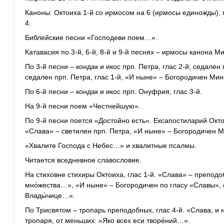
Каноны: Октоиха 1-й со ирмосом на 6 (ирмосы единожды), 
4.
Библейские песни «Господеви поем…».
Катавасия по 3-й, 6-й, 8-й и 9-й песнях – ирмосы канона Ми
По 3-й песни – кондак и икос прп. Петра, глас 2-й; седален
седален прп. Петра, глас 1-й, «И ныне» – Богородичен Мине
По 6-й песни – кондак и икос прп. Онуфрия, глас 3-й.
На 9-й песни поем «Честнейшую».
По 9-й песни поется «Достойно есть». Ексапостиларий Окт
«Слава» – светилен прп. Петра, «И ныне» – Богородичен М
«Хвалите Господа с Небес…» и хвалитные псалмы.
Читается вседневное славословие.
На стиховне стихиры Октоиха, глас 1-й. «Слава» – преподоб
мно́жества…», «И ныне» – Богородичен по гласу «Славы», о
Влады́чице…».
По Трисвятом – тропарь преподобных, глас 4-й. «Слава, и 
тропаря, от меньших: «Яко всех еси творе́ний…».