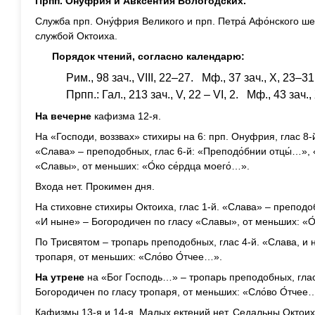
Прпп. Ону́фрия и Авксе́нтия Вологодских.
Служба прп. Ону́фрия Великого и прп. Петра́ Афо́нского ш
службой Октоиха.
Порядок чтений, согласно календарю:
Рим., 98 зач., VIII, 22–27. Мф., 37 зач., X, 23–31
Прпп.: Гал., 213 зач., V, 22 – VI, 2. Мф., 43 зач.,
На вечерне
кафизма 12-я.
На «Господи, воззвах» стихиры на 6: прп. Онуфрия, глас 8-й 
«Слава» – преподобных, глас 6-й: «Преподо́бнии отцы́…»,
«Славы», от меньших: «О́ко се́рдца моего́…».
Входа нет. Прокимен дня.
На стиховне стихиры Октоиха, глас 1-й. «Слава» – преподоб
«И ныне» – Богородичен по гласу «Славы», от меньших: «О́
По Трисвятом – тропарь преподобных, глас 4-й. «Слава, и 
тропаря, от меньших: «Сло́во О́тчее…».
На утрене
на «Бог Господь…» – тропарь преподобных, глас
Богородичен по гласу тропаря, от меньших: «Сло́во О́тчее
Кафизмы 13-я и 14-я. Малых ектений нет. Седальны Октоих