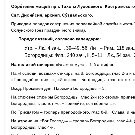
Обре́тение мощей прп. Ти́хона Луховского, Костромского
Свт. Диони́сия, архиеп. Су́здальского.
Приводим порядок совершения полиелейной службы в честь 
Солунского (без праздничного знака).
Порядок чтений, согласно календарю:
Утр. – Лк., 4 зач., I, 39–49, 56. Лит. – Рим., 118 зач.
Богородицы: Флп., 240 зач., II, 5–11. Лк., 54 зач., 
На великой вечерне
«Блажен муж» – 1-й антифон.
На «Господи, воззвах» стихиры на 8: Богородицы, глас 2-й и г
«Преподо́бне о́тче…», «И ныне» – Богородицы, глас тот же: «
Вход. Прокимен дня. Паримии Богородицы – 3.
На стиховне стихиры Богородицы, глас 2-й (со своими припев
Богородицы, глас тот же: «Прииди́те, вси ве́рнии…».
По Трисвятом – тропарь преподобного, глас 8-й. «Слава, и ны
На утрене
на «Бог Господь» – тропарь Богородицы, глас 4-й 
Богородицы, глас 4-й.