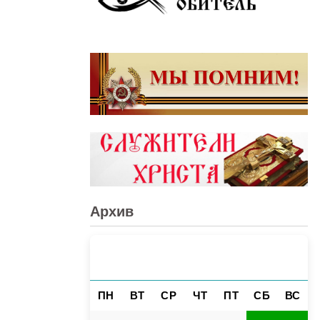
Архив
АВГУСТ 2026
«
»
ПН
ВТ
СР
ЧТ
ПТ
СБ
ВС