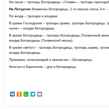
На часах – тропарь Богородицы. «Слава» – тропарь преподоб
На Литургии
блаженны Богородицы: 1-го канона песнь 3-я – 4
По входе – тропари и кондаки:
В храме Господском – тропарь храма, тропарь Богородицы, т
ныне» – кондак Богородицы.
В храме Богородицы – тропарь Богородицы (Тихвинской икон
кондак Богородицы (Тихвинской иконы).
В храме святого – тропарь Богородицы, тропарь храма, троп
кондак Богородицы.
Прокимен, аллилуиарий и причастен – Богородицы.
Апостол и Евангелие – дня и Богородицы.
VK
Odnoklassniki
WhatsApp
Telegram
Email