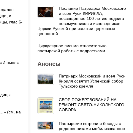
Послание Патриарха Московского
едален.
и всея Руси КИРИЛЛА,
Дщи, и
посвященное 100-летию подвига
цы, глас 6-
новомучеников и исповедников
Церкви Русской при изъятии церковных
ценностей
Циркулярное письмо относительно
пастырской работы с подростками
 «И ныне» –
Анонсы
Патриарх Московский и всея Руси
Кирилл освятит Успенский собор
Тульского кремля
одицы.
СБОР ПОЖЕРТВОВАНИЙ НА
РЕМОНТ СВЯТО-НИКОЛЬСКОГО
СОБОРА
е…» (см. на
Пастырские встречи и беседы с
родственниками мобилизованных