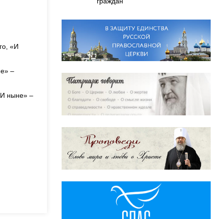
граждан
го, «И
не» –
«И ныне» –