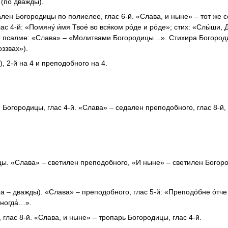
(по дважды).
ен Богородицы по полиелее, глас 6-й. «Слава, и ныне» – тот же с
4-й: «Помяну́ и́мя Твое́ во вся́ком ро́де и ро́де»; стих: «Слы́ши, 
0-м псалме: «Слава» – «Молитвами Богородицы…». Стихира Богороди
оззвах»).
 2-й на 4 и преподобного на 4.
н Богородицы, глас 4-й. «Слава» – седален преподобного, глас 8-й,
цы. «Слава» – светилен преподобного, «И ныне» – светилен Богор
а – дважды). «Слава» – преподобного, глас 5-й: «Преподо́бне о́тч
иногда́…».
лас 8-й. «Слава, и ныне»­ – тропарь Богородицы, глас 4-й.