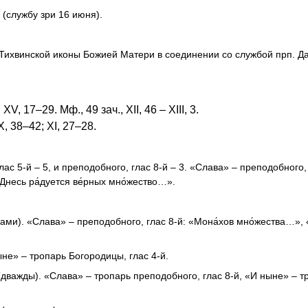
(службу зри 16 июня).
Тихвинской иконы Божией Матери в соединении со службой прп. Д
, XV, 17–29. Мф., 49 зач., XII, 46 – XIII, 3.
X, 38–42; XI, 27–28.
лас 5-й – 5, и преподобного, глас 8-й – 3. «Слава» – преподобного, 
Днесь ра́дуется ве́рных мно́жество…».
ами). «Слава» – преподобного, глас 8-й: «Мона́хов мно́жества…»,
не»­ – тропарь Богородицы, глас 4-й.
(дважды). «Слава» – тропарь преподобного, глас 8-й, «И ныне» – т