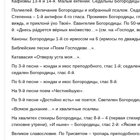
Кафизмы 13-я и 14-я. Малые ектении. Седальны Богородицы 
Полиелей. Величание Богородицы и избранный псалом. Седал
Степенна – 1-й антифон 4-го гласа. Прокимен Богородицы, глас 
виждь, и приклони́ у́хо Твое́». Евангелие Богородицы. По 5
й: «Днесь ра́дуется ве́рных мно́жество…» (см. на «Господи, в
Каноны: Богородицы 1-й со ирмосом на 6 (ирмосы по дважды),
Библейские песни «Поем Господеви…».
Катавасия «Отверзу уста моя…».
По 3-й песни – кондак и икос преподобного, глас 1-й; седале
седален Богородицы, глас 4-й.
По 6-й песни – кондак и икос Богородицы, глас 8-й.
На 9-й песни поем «Честнейшую».
По 9-й песни «Достойно есть» не поется. Светилен Богороди
«Всякое дыхание…» и хвалитные псалмы.
На хвалитех стихиры Богородицы, глас 8-й – 4 (первая стихир
стиховне утрени), «И ныне» – Богородицы, глас 2-й: «Я́коже 
Великое славословие. По Трисвятом – тропарь преподобного, г