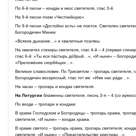
По 6-й песни – кондак и икос святителя, глас 3-й.
На 9-й песни поем «Честнейшую».
По 9-й песни «Достойно есть» не поется. Светилен святите
Богородичен Минеи.
«Всякое дыхание…» и хвалитные псалмы.
На хвалитех стихиры святителя, глас 4-й – 4 (первая стихи
глас 6-й: «Ты еси па́стырь до́брый…», «И ныне» – Богород
«Преложе́ние скорбя́щих…».
Великое славословие. По Трисвятом – тропарь святителя, г
Богородичен воскресный, глас тот же: «Иже нас ра́ди…».
На часах – тропарь и кондак святителя.
На Литургии
блаженны святителя, песнь 3-я – 4 (со ирмосо
По входе – тропари и кондаки:
В храме Господском и Богородицы – тропарь храма, тропар
святителя, «И ныне» – кондак храма.
В храме святого – тропарь храма, тропарь святителя; конд
святителя, «И ныне» – «Предстательство христиан…».