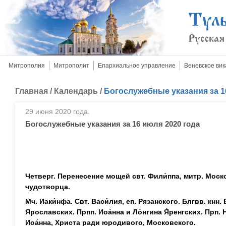
Митрополия
Митрополит
Епархиальное управление
Веневское вик
Главная
/
Календарь
/
Богослужебные указания за 1
29 июня 2020 года.
Богослужебные указания за 16 июля 2020 года
Четверг. Перенесение мощей свт. Фили́ппа, митр. Моск
чудотворца.
Мч. Иаки́нфа. Свт. Васи́лия, еп. Рязанского. Блгвв. кнн.
Ярославских. Прпп. Иоа́нна и Ло́нгина Я́ренгских. Прп. 
Иоа́нна, Христа ради юродивого, Московского.