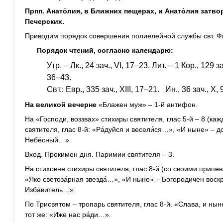
Прпп. Анато́лия, в Ближних пещерах, и Анато́лия затво
Печерских.
Приводим порядок совершения полиелейной службы свт. Ф
Порядок чтений, согласно календарю:
Утр. – Лк., 24 зач., VI, 17–23. Лит. – 1 Кор., 129 зач
36–43.
Свт.: Евр., 335 зач., XIII, 17–21. Ин., 36 зач., X, 
На великой вечерне
«Блажен муж» – 1-й антифон.
На «Господи, воззвах» стихиры святителя, глас 5-й – 8 (ка
святителя, глас 8-й: «Ра́дуйся и весели́ся…», «И ныне» – д
Небе́сный…».
Вход. Прокимен дня. Паримии святителя – 3.
На стиховне стихиры святителя, глас 8-й (со своими припев
«Яко светоза́рная звезда́…», «И ныне» – Богородичен воскре
Изба́витель…».
По Трисвятом – тропарь святителя, глас 8-й. «Слава, и ны
тот же: «Иже нас ра́ди…».