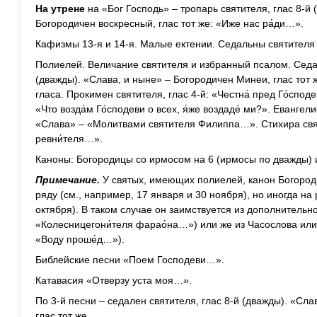
На утрене
на «Бог Господь» – тропарь святителя, глас 8-й 
Богородичен воскресный, глас тот же: «Иже нас ра́ди…».
Кафизмы 13-я и 14-я. Малые ектении. Седальны святителя 
Полиелей. Величание святителя и избранный псалом. Седал
(дважды). «Слава, и ныне» – Богородичен Минеи, глас тот 
гласа. Прокимен святителя, глас 4-й: «Честна́ пред Го́споде
«Что возда́м Го́сподеви о всех, я́же воздаде́ ми?». Евангел
«Слава» – «Молитвами святителя Филиппа…». Стихира святи
ревни́теля…».
Каноны: Богородицы со ирмосом на 6 (ирмосы по дважды) и
Примечание.
У святых, имеющих полиелей, канон Богород
ряду (см., например, 17 января и 30 ноября), но иногда на 
октября). В таком случае он заимствуется из дополнительно
«Колесницегони́теля фарао́на…») или же из Часослова или
«Воду проше́д…»).
Библейские песни «Поем Господеви…».
Катавасия «Отверзу уста моя…».
По 3-й песни – седален святителя, глас 8-й (дважды). «Сл
глас тот же.