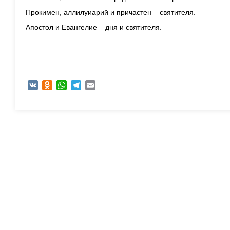
Прокимен, аллилуиарий и причастен – святителя.
Апостол и Евангелие – дня и святителя.
VK
Odnoklassniki
WhatsApp
Telegram
Email