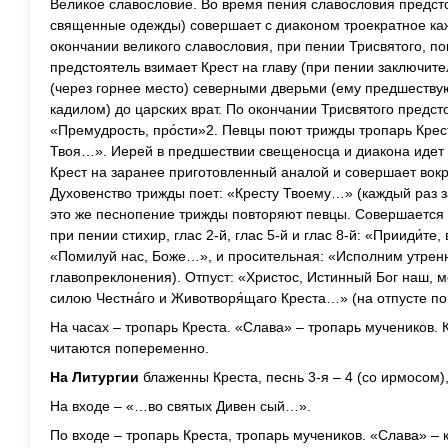
Великое славословие. Во время пения славословия предст
священные одежды) совершает с диаконом троекратное каж
окончании великого славословия, при пении Трисвятого, п
предстоятель взимает Крест на главу (при пении заключит
(через горнее место) северными дверьми (ему предшествую
кадилом) до царских врат. По окончании Трисвятого предст
«Премудрость, про́сти»2. Певцы поют трижды тропарь Крест
Твоя…». Иерей в предшествии свещеносца и диакона идет 
Крест на заранее приготовленный аналой и совершает вокр
Духовенство трижды поет: «Кресту Твоему…» (каждый раз 
это же песнопение трижды повторяют певцы. Совершается 
при пении стихир, глас 2-й, глас 5-й и глас 8-й: «Прииди́те,
«Помилуй нас, Боже…», и просительная: «Исполним утре
главопреклонения). Отпуст: «Христос, Истинный Бог наш,
силою Честна́го и Животворя́щаго Креста…» (на отпусте по
На часах – тропарь Креста. «Слава» – тропарь мучеников. 
читаются попеременно.
На Литургии
блаженны Креста, песнь 3-я – 4 (со ирмосом),
На входе – «…во святых Дивен сый…».
По входе – тропарь Креста, тропарь мучеников. «Слава» – 