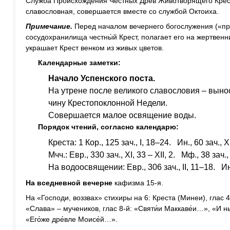
Служба Происхождения Честных Древ Животворящего Крест
славословная, совершается вместе со службой Октоиха.
Примечание.
Перед началом вечернего богослужения («пре
сосудохранилища честны́й Крест, полагает его на жертвенн
украшает Крест венком из живых цветов.
Календарные заметки:
Начало Успенского поста
.
На утрене после великого славословия – выно
чину Крестопоклонной Недели.
Совершается малое освящение воды.
Порядок чтений, согласно календарю:
Креста: 1 Кор., 125 зач., I, 18–24. Ин., 60 зач.,
Мчч.: Евр., 330 зач., XI, 33 – XII, 2. Мф., 38 зач.,
На водоосвящении: Евр., 306 зач., II, 11–18. Ин.
На вседневной вечерне
кафизма 15-я.
На «Господи, воззвах» стихиры на 6: Креста (Минеи), глас 4-
«Слава» – мучеников, глас 8-й: «Святи́и Маккаве́и…», «И ны
«Его́же дре́вле Моисе́й…».