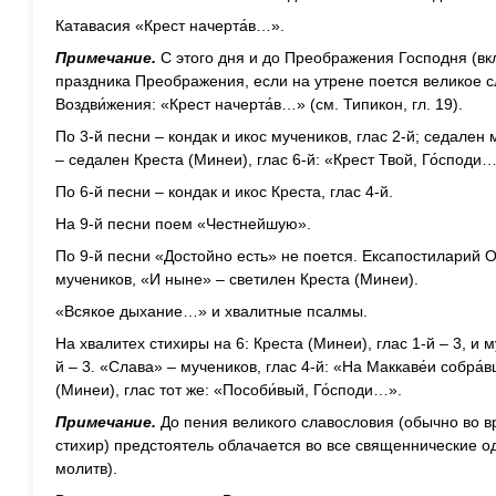
Катавасия «Крест начерта́в…».
Примечание.
С этого дня и до Преображения Господня (вк
праздника Преображения, если на утрене поется великое с
Воздви́жения: «Крест начерта́в…» (см. Типикон, гл. 19).
По 3-й песни – кондак и икос мучеников, глас 2-й; седален 
– седален Креста (Минеи), глас 6-й: «Крест Твой, Го́споди…
По 6-й песни – кондак и икос Креста, глас 4-й.
На 9-й песни поем «Честнейшую».
По 9-й песни «Достойно есть» не поется. Ексапостиларий 
мучеников, «И ныне» – светилен Креста (Минеи).
«Всякое дыхание…» и хвалитные псалмы.
На хвалитех стихиры на 6: Креста (Минеи), глас 1-й – 3, и му
й – 3. «Слава» – мучеников, глас 4-й: «На Маккаве́и собра
(Минеи), глас тот же: «Пособи́вый, Го́споди…».
Примечание.
До пения великого славословия (обычно во в
стихир) предстоятель облачается во все священнические о
молитв).