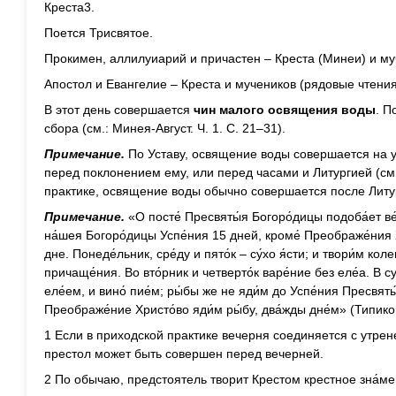
Креста3.
Поется Трисвятое.
Прокимен, аллилуиарий и причастен – Креста (Минеи) и му
Апостол и Евангелие – Креста и мучеников (рядовые чтения
В этот день совершается
чин малого освящения воды
. П
сбора (см.: Минея-Август. Ч. 1. С. 21–31).
Примечание.
По Уставу, освящение воды совершается на у
перед поклонением ему, или перед часами и Литургией (см. Т
практике, освящение воды обычно совершается после Литу
Примечание.
«О посте́ Пресвяты́я Богоро́дицы подоба́ет ве
на́шея Богоро́дицы Успе́ния 15 дней, кроме́ Преображе́ния Х
дне. Понеде́льник, сре́ду и пято́к – су́хо я́сти; и твори́м ко
причаще́ния. Во вто́рник и четверто́к варе́ние без еле́а. В с
еле́ем, и вино́ пие́м; ры́бы же не яди́м до Успе́ния Пресвяты
Преображе́ние Христо́во яди́м ры́бу, два́жды дне́м» (Типикон
1 Если в приходской практике вечерня соединяется с утрен
престол может быть совершен перед вечерней.
2 По обычаю, предстоятель творит Крестом крестное зна́ме