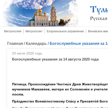
Митрополия
Митрополит
Епархиальное управление
Веневское вик
Главная
/
Календарь
/
Богослужебные указания за 14
20 июля 2020 года.
Богослужебные указания за 14 августа 2020 года
Пятница. Происхожде́ние Честны́х Древ Животворя́щего
мучеников Маккаве́ев, матери их Соломони́и и учителя 
поста.
Пра́зднество Всеми́лостивому Спа́су и Пресвято́й Бого