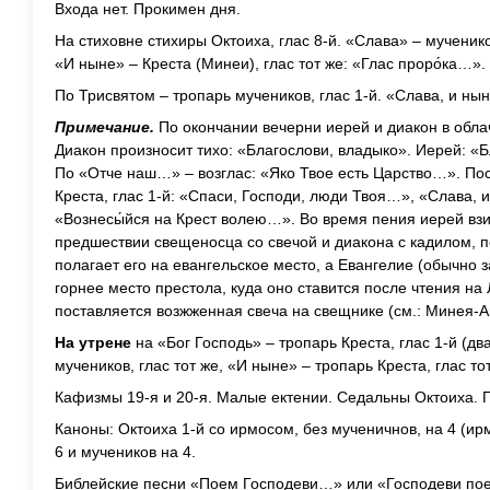
Входа нет. Прокимен дня.
На стиховне стихиры Октоиха, глас 8-й. «Слава» – мученико
«И ныне» – Креста (Минеи), глас тот же: «Глас проро́ка…».
По Трисвятом – тропарь мучеников, глас 1-й. «Слава, и ныне
Примечание.
По окончании вечерни иерей и диакон в обла
Диакон произносит тихо: «Благослови, владыко». Иерей: «
По «Отче наш…» – возглас: «Яко Твое есть Царство…». Пос
Креста, глас 1-й: «Спаси, Господи, люди Твоя…», «Слава, и
«Вознесы́йся на Крест волею…». Во время пения иерей взи
предшествии свещеносца со свечой и диакона с кадилом, п
полагает его на евангельское место, а Евангелие (обычно 
горнее место престола, куда оно ставится после чтения на
поставляется возжженная свеча на свещнике (см.: Минея-Авгу
На утрене
на «Бог Господь» – тропарь Креста, глас 1-й (д
мучеников, глас тот же, «И ныне» – тропарь Креста, глас то
Кафизмы 19-я и 20-я. Малые ектении. Седальны Октоиха. 
Каноны: Октоиха 1-й со ирмосом, без мученичнов, на 4 (и
6 и мучеников на 4.
Библейские песни «Поем Господеви…» или «Господеви по