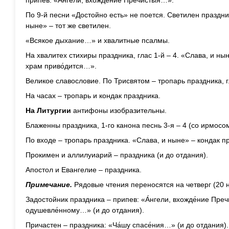
припев: «А́нгели, вхожде́ние Пречи́стыя…».
По 9-й песни «Достойно есть» не поется. Светилен праздни
ныне» – тот же светилен.
«Всякое дыхание…» и хвалитные псалмы.
На хвалитех стихиры праздника, глас 1-й – 4. «Слава, и нын
храм приво́дится…».
Великое славословие. По Трисвятом – тропарь праздника, г
На часах – тропарь и кондак праздника.
На Литургии
антифоны изобразительны.
Блаженны праздника, 1-го канона песнь 3-я – 4 (со ирмосом)
По входе – тропарь праздника. «Слава, и ныне» – кондак п
Прокимен и аллилуиарий – праздника (и до отдания).
Апостол и Евангелие – праздника.
Примечание.
Рядовые чтения переносятся на четверг (20 
Задостойник праздника – припев: «А́нгели, вхожде́ние Преч
одушевле́нному…» (и до отдания).
Причастен – праздника: «Ча́шу спасе́ния…» (и до отдания).