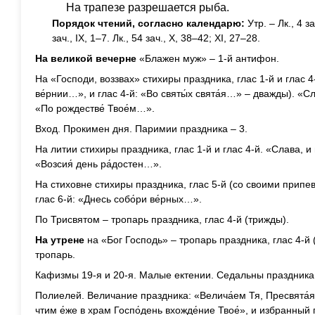
На трапезе разрешается рыба.
Порядок чтений, согласно календарю:
Утр. – Лк., 4 за
зач., IX, 1–7. Лк., 54 зач., X, 38–42; XI, 27–28.
На великой вечерне
«Блажен муж» – 1-й антифон.
На «Господи, воззвах» стихиры праздника, глас 1-й и глас 4-
ве́рнии…», и глас 4-й: «Во святы́х свята́я…» – дважды). «Сл
«По рождестве́ Твое́м…».
Вход. Прокимен дня. Паримии праздника – 3.
На литии стихиры праздника, глас 1-й и глас 4-й. «Слава, и
«Возсия́ день ра́достен…».
На стиховне стихиры праздника, глас 5-й (со своими припе
глас 6-й: «Днесь собо́ри ве́рных…».
По Трисвятом – тропарь праздника, глас 4-й (трижды).
На утрене
на «Бог Господь» – тропарь праздника, глас 4-й 
тропарь.
Кафизмы 19-я и 20-я. Малые ектении. Седальны праздника
Полиелей. Величание праздника: «Велича́ем Тя, Пресвята́я 
чтим е́же в храм Госпо́день вхожде́ние Твое́», и избранны