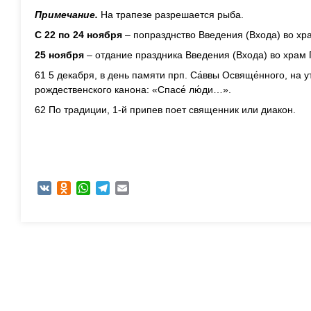
Примечание.
На трапезе разрешается рыба.
С 22 по 24 ноября
– попразднство Введения (Входа) во хр
25 ноября
– отдание праздника Введения (Входа) во храм
61 5 декабря, в день памяти прп. Са́ввы Освяще́нного, на у
рождественского канона: «Спасе́ лю́ди…».
62 По традиции, 1-й припев поет священник или диакон.
VK
Odnoklassniki
WhatsApp
Telegram
Email