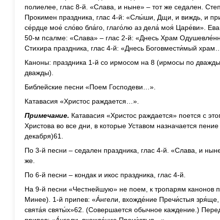
полиелее, глас 8-й. «Слава, и ныне» – тот же седален. Сте
Прокимен праздника, глас 4-й: «Слы́ши, Дщи, и виждь, и прикл
се́рдце мое́ сло́во бла́го, глаго́лю аз дела́ моя́ Царе́ви». Е
50-м псалме: «Слава» – глас 2-й: «Днесь Храм Одушевле́н
Стихира праздника, глас 4-й: «Днесь Боговмести́мый храм
Каноны: праздника 1-й со ирмосом на 8 (ирмосы по дважды
дважды).
Библейские песни «Поем Господеви…».
Катавасия «Христос раждается…».
Примечание.
Катавасия «Христос раждается» поется с это
Христова во все дни, в которые Уставом назначается пение
декабря)61.
По 3-й песни – седален праздника, глас 4-й. «Слава, и нын
же.
По 6-й песни – кондак и икос праздника, глас 4-й.
На 9-й песни «Честнейшую» не поем, к тропарям канонов п
Минее). 1-й припев: «А́нгели, вхожде́ние Пречи́стыя зря́ще, 
свята́я святы́х»62. (Совершается обычное каждение.) Пер