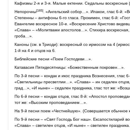
Кафизмы 2-я и 3-я. Малые ектении. Седальны воскресные (
[165]
Непорочны
. «Ангельский собор…». Ипакои, глас 6-й:
Степенны – антифоны 6-го гласа. Прокимен, глас 6-й: «Гос
Евангелие воскресное 10-е. «Воскресение Христово видев
«Слава» – «Молитвами апостолов…». Стихира воскресная, г
гроба…».
Каноны (см. в Триоди): воскресный со ирмосом на 4 (ирмо
1-й на 4 и отцов на 6.
Библейские песни «Поем Господеви…».
Катавасия Пятидесятницы: «Божественным покровен…».
По 3-й песни – кондак и икос праздника Вознесения, глас 6-
«Светильницы пресветлии…». «Слава» – ин седален отцов, 
град…», «И ныне» – седален праздника, глас тот же: «Воз
По 6-й песни – кондак отцов, глас 8-й: «Апостол проповеда
тот же: «Высоким проповеданием…».
На 9-й песни поем «Честнейшую». (Совершается обычное 
По 9-й песни – «Свят Господь Бог наш». Ексапостиларий во
«Слава» – светилен отцов, «И ныне» – светилен праздника.