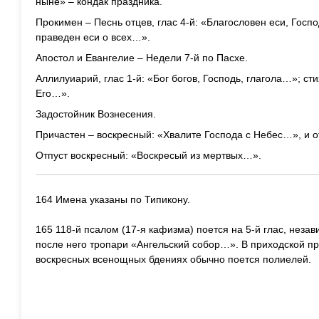
ныне» – кондак праздника.
Прокимен – Песнь отцев, глас 4-й: «Благословен еси, Госп
праведен еси о всех…».
Апостол и Евангелие – Недели 7-й по Пасхе.
Аллилуиарий, глас 1-й: «Бог богов, Господь, глагола…»; с
Его…».
Задостойник Вознесения.
Причастен – воскресный: «Хвалите Господа с Небес…», и 
Отпуст воскресный: «Воскресый из мертвых…».
164 Имена указаны по Типикону.
165 118-й псалом (17-я кафизма) поется на 5-й глас, незав
после него тропари «Ангельский собор…». В приходской п
воскресных всенощных бдениях обычно поется полиелей.