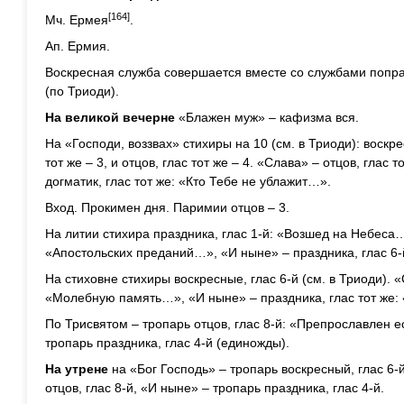
[164]
Мч. Ермея
.
Ап. Ермия.
Воскресная служба совершается вместе со службами попра
(по Триоди).
На великой вечерне
«Блажен муж» – кафизма вся.
На «Господи, воззвах» стихиры на 10 (см. в Триоди): воскрес
тот же – 3, и отцов, глас тот же – 4. «Слава» – отцов, глас
догматик, глас тот же: «Кто Тебе не ублажит…».
Вход. Прокимен дня. Паримии отцов – 3.
На литии стихира праздника, глас 1-й: «Возшед на Небеса…»
«Апостольских преданий…», «И ныне» – праздника, глас 6
На стиховне стихиры воскресные, глас 6-й (см. в Триоди). «
«Молебную память…», «И ныне» – праздника, глас тот же:
По Трисвятом – тропарь отцов, глас 8-й: «Препрославлен 
тропарь праздника, глас 4-й (единожды).
На утрене
на «Бог Господь» – тропарь воскресный, глас 6-
отцов, глас 8-й, «И ныне» – тропарь праздника, глас 4-й.