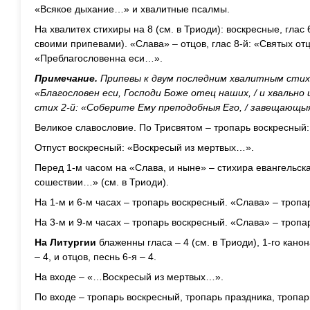
«Всякое дыхание…» и хвалитные псалмы.
На хвалитех стихиры на 8 (см. в Триоди): воскресные, глас 6-
своими припевами). «Слава» – отцов, глас 8-й: «Святых от
«Преблагословенна еси…».
Примечание.
Припевы к двум последним хвалитным стих
«Благословен еси, Господи Боже отец наших, / и хвально 
стих 2-й: «Соберите Ему преподобныя Его, / завещающы
Великое славословие. По Трисвятом – тропарь воскресный:
Отпуст воскресный: «Воскресый из мертвых…».
Перед 1-м часом на «Слава, и ныне» – стихира евангельская
сошествии…» (см. в Триоди).
На 1-м и 6-м часах – тропарь воскресный. «Слава» – тропа
На 3-м и 9-м часах – тропарь воскресный. «Слава» – тропар
На Литургии
блаженны гласа – 4 (см. в Триоди), 1-го кано
– 4, и отцов, песнь 6-я – 4.
На входе – «…Воскресый из мертвых…».
По входе – тропарь воскресный, тропарь праздника, тропар