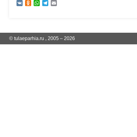
VK
Odnoklassniki
WhatsApp
Telegram
Email
© tulaeparhia.ru , 2005 – 2026