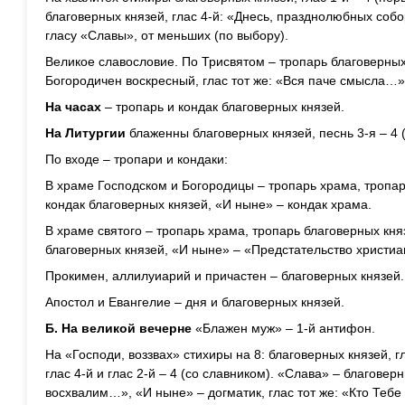
благоверных князей, глас 4-й: «Днесь, празднолюбных соб
гласу «Славы», от меньших (по выбору).
Великое славословие. По Трисвятом – тропарь благоверных 
Богородичен воскресный, глас тот же: «Вся паче смысла…»
На часах
– тропарь и кондак благоверных князей.
На Литургии
блаженны благоверных князей, песнь 3-я – 4 (
По входе – тропари и кондаки:
В храме Господском и Богородицы – тропарь храма, тропар
кондак благоверных князей, «И ныне» – кондак храма.
В храме святого – тропарь храма, тропарь благоверных кня
благоверных князей, «И ныне» – «Предстательство христи
Прокимен, аллилуиарий и причастен – благоверных князей.
Апостол и Евангелие – дня и благоверных князей.
Б. На великой вечерне
«Блажен муж» – 1-й антифон.
На «Господи, воззвах» стихиры на 8: благоверных князей, гл
глас 4-й и глас 2-й – 4 (со славником). «Слава» – благоверн
восхвалим…», «И ныне» – догматик, глас тот же: «Кто Тебе