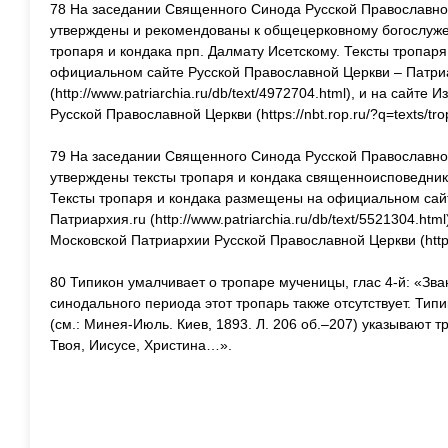
78 На заседании Священного Синода Русской Православно
утверждены и рекомендованы к общецерковному богослуж
тропаря и кондака прп. Далмату Исетскому. Тексты тропар
официальном сайте Русской Православной Церкви – Патри
(http://www.patriarchia.ru/db/text/4972704.html), и на сайт
Русской Православной Церкви (https://nbt.rop.ru/?q=texts/tro
79 На заседании Священного Синода Русской Православной
утверждены тексты тропаря и кондака священноисповедник
Тексты тропаря и кондака размещены на официальном сай
Патриархия.ru (http://www.patriarchia.ru/db/text/5521304.htm
Московской Патриархии Русской Православной Церкви (https:/
80 Типикон умалчивает о тропаре мученицы, глас 4-й: «Зв
синодального периода этот тропарь также отсутствует. Ти
(см.: Минея-Июль. Киев, 1893. Л. 206 об.–207) указывают т
Твоя, Иисусе, Христина…».