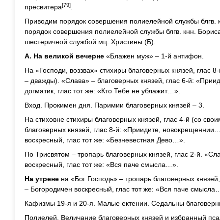
[79]
пресвитера
.
Приводим порядок совершения полиелейной службы блгв. кн
порядок совершения полиелейной службы блгв. кнн. Бориса
шестеричной службой мц. Христины (Б).
А. На великой вечерне
«Блажен муж» – 1-й антифон.
На «Господи, воззвах» стихиры благоверных князей, глас 8-
– дважды). «Слава» – благоверных князей, глас 6-й: «При
догматик, глас тот же: «Кто Тебе не ублажит…».
Вход. Прокимен дня. Паримии благоверных князей – 3.
На стиховне стихиры благоверных князей, глас 4-й (со сво
благоверных князей, глас 8-й: «Приидите, новокрещеннии
воскресный, глас тот же: «Безневестная Дево…».
По Трисвятом – тропарь благоверных князей, глас 2-й. «Сл
воскресный, глас тот же: «Вся паче смысла…».
На утрене
на «Бог Господь» – тропарь благоверных князей,
– Богородичен воскресный, глас тот же: «Вся паче смысла
Кафизмы 19-я и 20-я. Малые ектении. Седальны благоверны
Полиелей. Величание благоверных князей и избранный пса