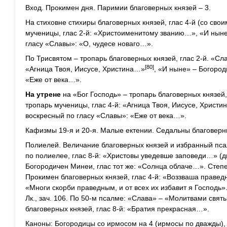
Вход. Прокимен дня. Паримии благоверных князей – 3.
На стиховне стихиры благоверных князей, глас 4-й (со сво
мученицы, глас 2-й: «Христоименитому званию…», «И ныне
гласу «Славы»: «О, чудесе новаго…».
По Трисвятом – тропарь благоверных князей, глас 2-й. «Сла
[80]
«Агница Твоя, Иисусе, Христина…»
, «И ныне» – Богород
«Еже от века…».
На утрене
на «Бог Господь» – тропарь благоверных князей,
тропарь мученицы, глас 4-й: «Агница Твоя, Иисусе, Христ
воскресный по гласу «Славы»: «Еже от века…».
Кафизмы 19-я и 20-я. Малые ектении. Седальны благоверны
Полиелей. Величание благоверных князей и избранный пса
по полиелее, глас 8-й: «Христовы уведевше заповеди…» (д
Богородичен Минеи, глас тот же: «Солнца облаче…». Степен
Прокимен благоверных князей, глас 4-й: «Воззваша праведн
«Многи скорби праведным, и от всех их избавит я Господь»
Лк., зач. 106. По 50-м псалме: «Слава» – «Молитвами свя
благоверных князей, глас 8-й: «Братия прекрасная…».
Каноны: Богородицы со ирмосом на 4 (ирмосы по дважды), 