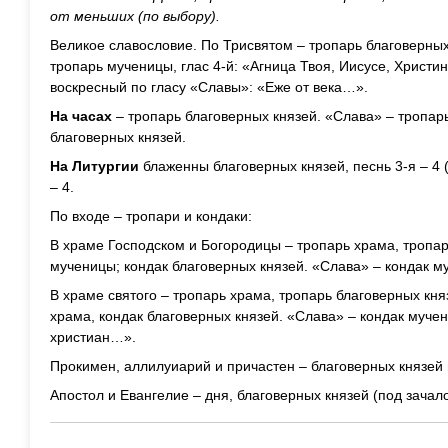
от меньших (по выбору).
Великое славословие. По Трисвятом – тропарь благоверных 
тропарь мученицы, глас 4-й: «Агница Твоя, Иисусе, Христ
воскресный по гласу «Славы»: «Еже от века…».
На часах
– тропарь благоверных князей. «Слава» – тропар
благоверных князей.
На Литургии
блаженны благоверных князей, песнь 3-я – 4 
– 4.
По входе – тропари и кондаки:
В храме Господском и Богородицы – тропарь храма, тропар
мученицы; кондак благоверных князей. «Слава» – кондак м
В храме святого – тропарь храма, тропарь благоверных кня
храма, кондак благоверных князей. «Слава» – кондак муче
христиан…».
Прокимен, аллилуиарий и причастен – благоверных князей
Апостол и Евангелие – дня, благоверных князей (под зачал