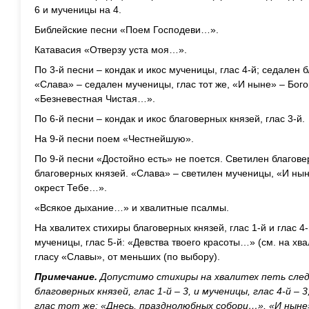
6 и мученицы на 4.
Библейские песни «Поем Господеви…».
Катавасия «Отверзу уста моя…».
По 3-й песни – кондак и икос мученицы, глас 4-й; седален б
«Слава» – седален мученицы, глас тот же, «И ныне» – Бого
«Безневестная Чистая…».
По 6-й песни – кондак и икос благоверных князей, глас 3-й.
На 9-й песни поем «Честнейшую».
По 9-й песни «Достойно есть» не поется. Светилен благове
благоверных князей. «Слава» – светилен мученицы, «И ны
окрест Тебе…».
«Всякое дыхание…» и хвалитные псалмы.
На хвалитех стихиры благоверных князей, глас 1-й и глас 4-
мученицы, глас 5-й: «Девства твоего красоты…» (см. на хв
гласу «Славы», от меньших (по выбору).
Примечание.
Допустимо стихиры на хвалитех петь след
благоверных князей, глас 1-й – 3, и мученицы, глас 4-й – 
глас тот же: «Днесь, празднолюбных собори…», «И ныне»