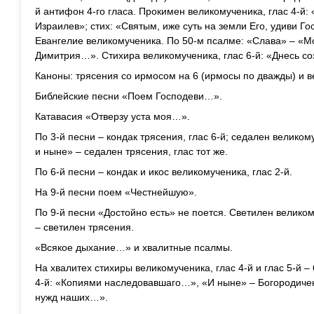
й антифон 4-го гласа. Прокимен великомученика, глас 4-й: 
Израилев»; стих: «Святым, иже суть на земли Его, удиви Го
Евангелие великомученика. По 50-м псалме: «Слава» – «М
Димитрия…». Стихира великомученика, глас 6-й: «Днесь с
Каноны: трясения со ирмосом на 6 (ирмосы по дважды) и ве
Библейские песни «Поем Господеви…».
Катавасия «Отверзу уста моя…».
По 3-й песни – кондак трясения, глас 6-й; седален великом
и ныне» – седален трясения, глас тот же.
По 6-й песни – кондак и икос великомученика, глас 2-й.
На 9-й песни поем «Честнейшую».
По 9-й песни «Достойно есть» не поется. Светилен велико
– светилен трясения.
«Всякое дыхание…» и хвалитные псалмы.
На хвалитех стихиры великомученика, глас 4-й и глас 5-й –
4-й: «Копиями наследовавшаго…», «И ныне» – Богородичен 
нужд наших…».