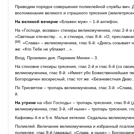
Приводим порядок совершения полиелейной службы вмч. Д
воспоминание великого и страшного трясения (землетрясе
На великой вечерне
«Блажен муж» – 1-й антифон.
На «Господи, воззвах» стихиры великомученика, глас 2-й и гл
«Светиши отечеству…», и стихира, глас 8-й: «О, преславн
[68]
. «Слава» – великомученика, глас 6-й: «Днесь созывает 
же: «Кто Тебе не ублажит…».
Вход. Прокимен дня. Паримии Минеи – 3.
На стиховне стихиры трясения, глас 2-й и глас 6-й (со сво
великомученика, глас 8-й: «Имеет убо Божественнейшая т
Богородичен воскресный, глас тот же: «Безневестная Дево
По Трисвятом – тропарь великомученика, глас 3-й. «Слава, 
й.
На утрене
на «Бог Господь» – тропарь трясения, глас 8-й 
великомученика, глас 3-й, «И ныне» – тропарь трясения, гла
Кафизмы 4-я и 5-я. Малые ектении. Седальны великомучен
Полиелей. Величание великомученика и избранный псалом
полиелее, глас 8-й (дважды). «Слава, и ныне» – Богородиче