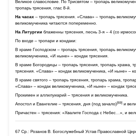
Великое славословие. По Трисвятом – тропарь великомучени
тропарь трясения, глас 8-й.
На часах
– тропарь трясения. «Слава» – тропарь великому
великомученика читаются попеременно.
На Литургии
блаженны трясения, песнь 3-я – 4 (со ирмосом
По входе – тропари и кондаки:
В храме Господском – тропарь трясения, тропарь великому
великомученика, «И ныне» – кондак трясения.
В храме Богородицы – тропарь трясения, тропарь храма, т
трясения. «Слава» – кондак великомученика, «И ныне» – к
В храме святого – тропарь трясения, тропарь храма, тропа
«Слава» – кондак великомученика, «И ныне» – кондак тряс
Прокимен и аллилуиарий – трясения и великомученика.
[69]
Апостол и Евангелие – трясения, дня (под зачало)
и вели
Причастен – трясения: «Хвалите Господа с Небес…», и ве
67 Ср.: Розанов В. Богослужебный Устав Православной Церк