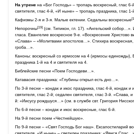
На утрене
на «Бог Господь» – тропарь воскресный, глас 6-
святителя, глас 4-й, «И ныне» – тропарь праздника, глас 1-
[
Кафизмы 2-я и 3-я. Малые ектении. Седальны воскресные
[19]
Непорочны
(см. Типикон, гл. 17). «Ангельский собор…».
гласа. Евангелие воскресное 9-е. «Воскресение Христово 
«Слава» – «Молитвами апостолов…». Стихира воскресная, г
гроба…».
Каноны: воскресный со ирмосом на 4 (ирмосы единожды), Б
праздника 1-й на 4 и святителя на 4.
Библейские песни «Поем Господеви…».
Катавасия праздника: «Глубины открыл есть дно…».
По 3-й песни – кондак и икос праздника, глас 4-й, кондак и 
святителя, глас 2-й; седален святителя, глас 3-й. «Слава, 
й: «Иисусу рождшуся…» (см. в службе свт. Григория Нисског
По 6-й песни – кондак и икос воскресные, глас 6-й.
На 9-й песни поем «Честнейшую».
По 9-й песни – «Свят Господь Бог наш». Ексапостиларий во
святителя, «И ныне» – светилен праздника: «Явися Спас…» 