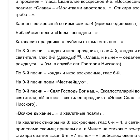
и прокимен – гласа. Евангелие воскресное 9-е. «Воскресе
псалме: «Слава» – «Молитвами апостолов…». Стихира воскр
гроба…».
Каноны: воскресный со ирмосом на 4 (ирмосы единожды), пр
Библейские песни «Поем Господеви…».
Катавасия праздника: «Глубины открыл есть дно…».
По 3-й песни – кондак и икос праздника, глас 4-й, кондак и 
[10]
святителя, глас 8-й (дважды)
. «Слава, и ныне» – седален
рождшуся…» (см. в службе свт. Григория Нисского).
По 6-й песни – кондак и икос воскресные, глас 6-й.
На 9-й песни поем «Честнейшую».
По 9-й песни – «Свят Господь Бог наш». Ексапостиларий во
святителя, «И ныне» – светилен праздника: «Явися Спас…» 
Нисского).
«Всякое дыхание…» и хвалитные псалмы.
На хвалитех стихиры на 8: воскресные, глас 6-й – 4, и святи
припевами своими; припевы см. в Минее на стиховне вечер
стихира евангельская 9-я, «И ныне» – «Преблагословенна