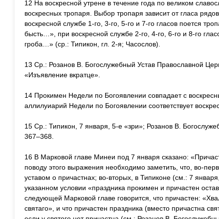
12 На воскресной утрене в течение года по великом славо
воскресных тропаря. Выбор тропаря зависит от гласа рядо
воскресной службе 1-го, 3-го, 5-го и 7-го гласов поется тро
бысть…», при воскресной службе 2-го, 4-го, 6-го и 8-го глас
гроба…» (ср.: Типикон, гл. 2-я; Часослов).
13 Ср.: Розанов В. Богослужебный Устав Православной Цер
«Изъявление вкратце».
14 Прокимен Недели по Богоявлении совпадает с воскресн
аллилуиарий Недели по Богоявлении соответствует воскре
15 Ср.: Типикон, 7 января, 5-е «зри»; Розанов В. Богослуж
367–368.
16 В Марковой главе Минеи под 7 января сказано: «Прича
поводу этого выражения необходимо заметить, что, во-пер
уставом о причастнах; во-вторых, в Типиконе (см.: 7 января
указанном условии «праздника прокимен и причастен оставл
следующей Марковой главе говорится, что причастен: «Хва
святаго», и что причастен праздника (вместо причастна свят
если у святого нет причастна (см.: Розанов В. Богослужебн