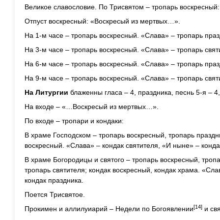
Великое славословие. По Трисвятом – тропарь воскресный
Отпуст воскресный: «Воскресый из мертвых…».
На 1-м часе – тропарь воскресный. «Слава» – тропарь праз
На 3-м часе – тропарь воскресный. «Слава» – тропарь свят
На 6-м часе – тропарь воскресный. «Слава» – тропарь праз
На 9-м часе – тропарь воскресный. «Слава» – тропарь свят
На Литургии
блаженны гласа – 4, праздника, песнь 5-я – 4, 
На входе – «…Воскресый из мертвых…».
По входе – тропари и кондаки:
В храме Господском – тропарь воскресный, тропарь праздни
воскресный. «Слава» – кондак святителя, «И ныне» – конда
В храме Богородицы и святого – тропарь воскресный, тропа
тропарь святителя; кондак воскресный, кондак храма. «Сла
кондак праздника.
Поется Трисвятое.
[14]
Прокимен и аллилуиарий – Недели по Богоявлении
и св