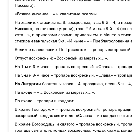
Нисского).
«Всякое дыхание…» и хвалитные псалмы.
На хвалитех стихиры на 8: воскресные, глас 6-й – 4, и празд
Нисского, на стиховне утрени), глас 2-й и глас 8-й – 4 (со 
хотя…», и припевами своими; припевы см. в Минее в стихи
стихира евангельская 9-я, «И ныне» – «Преблагословенна
Великое славословие. По Трисвятом – тропарь воскресный
Отпуст воскресный: «Воскресый из мертвых…».
На 1-м и 6-м часе – тропарь воскресный. «Слава» – тропар
На 3-м и 9-м часе – тропарь воскресный. «Слава» – тропар
На Литургии
блаженны гласа – 4, праздника, песнь 5-я – 4, 
На входе – «…Воскресый из мертвых…».
По входе – тропари и кондаки:
В храме Господском – тропарь воскресный, тропарь праздни
воскресный, кондак святителя. «Слава» – ин кондак святит
В храме Богородицы и святого – тропарь воскресный, тропа
тропарь святителя; кондак воскресный, кондак храма, конда