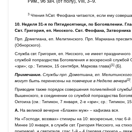
Рим., 96 зач. (от полу́), VIII, 3–9.
3
Чтения hСвт. Феофана читаются, если ему соверша
10. Неделя 31-я по Пятидесятнице, по Богоявлении. Гл
Свт. Григория, еп. Нисского. Свт. Феофана, Затворник
Прп. Дометиана, еп. Мелитинского. Прп. Маркиана пресвит
(Обнорского).
Служба свт. Григория, еп. Нисского, не имеет праздничного
службой попразднства Богоявления и воскресной службой Ок
[1]
«зри»; ср.: Типикон, 15 сентября, Маркова глава)
(Б).
Примечание.
Службы прп. Дометиана, еп. Мелитинского,
[2]
могут быть перенесены на повечерие в Неделю вечера
.
Приводим также порядок совершения полиелейной службы
Вышенского, в соединении со службой попразднства Богоя
Октоиха (см.: Типикон, 7 января, 2-е «зри»; ср.: Типикон, 1
А.
На великой вечерне «Блажен муж» – кафизма вся.
На «Господи, воззвах» стихиры на 10: воскресные, глас 6-й –
Минее 10 января, в службе свт. Григория Нисского, на стих
припевов), и святителя, глас 1-й – 4 (первая стихира – два