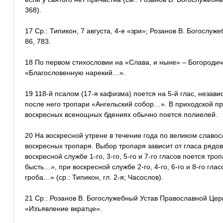
368).
17 Ср.: Типикон, 7 августа, 4-е «зри»; Розанов В. Богослу
86, 783.
18 По первом стихословии на «Слава, и ныне» – Богородиче
«Благословенную нарекий…».
19 118-й псалом (17-я кафизма) поется на 5-й глас, незави
после него тропари «Ангельский собор…». В приходской п
воскресных всенощных бдениях обычно поется полиелей.
20 На воскресной утрене в течение года по великом славо
воскресных тропаря. Выбор тропаря зависит от гласа рядо
воскресной службе 1-го, 3-го, 5-го и 7-го гласов поется тро
бысть…», при воскресной службе 2-го, 4-го, 6-го и 8-го глас
гроба…» (ср.: Типикон, гл. 2-я; Часослов).
21 Ср.: Розанов В. Богослужебный Устав Православной Цер
«Изъявление вкратце».