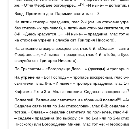
[5]
же: «Отче Феофане богомудре…»
, «И ныне» – догматик,
Вход. Прокимен дня. Паримии святителя – 3.
На литии стихиры праздника, глас 2-й (см. на стиховне утре
без стиховных припевов), и литийные стихиры святителя, гл
8-й: «Днесь красуется…», «И ныне» – праздника, глас тот 
на стиховне утрени в службе свт. Григория Нисского).
На стиховне стихиры воскресные, глас 6-й. «Слава» – святи
Феофане…», «И ныне» – праздника, глас 4-й: «Тебе, в Дусе
в службе свт. Григория Нисского).
По Трисвятом – «Богородице Дево…» (дважды) и тропарь пр
На утрене
на «Бог Господь» – тропарь воскресный, глас 6-
святителя, глас 8-й, «И ныне» – тропарь праздника, глас 1-
[7
Кафизмы 2-я и 3-я. Малые ектении. Седальны воскресные
[8]
Полиелей. Величание святителя и избранный псалом
. «А
Седален святителя по 1-м стихословии, глас 8-й; седален с
тот же. «Слава» – седален святителя по полиелее, глас 4
– седален праздника (по выбору, см. по 1-м или по 2-м сти
Нисского) или Богородичен Минеи, глас тот же: «Необори