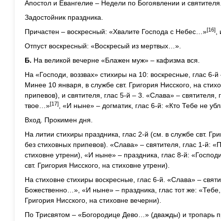
Апостол и Евангелие – Недели по Богоявлении и святителя
Задостойник праздника.
[16]
Причастен – воскресный: «Хвалите Господа с Небес…»
,
Отпуст воскресный: «Воскресый из мертвых…».
Б.
На великой вечерне «Блажен муж» – кафизма вся.
На «Господи, воззвах» стихиры на 10: воскресные, глас 6-й –
Минее 10 января, в службе свт. Григория Нисского, на стих
припевов), и святителя, глас 5-й – 3. «Слава» – святителя,
[17]
твое…»
, «И ныне» – догматик, глас 6-й: «Кто Тебе не у
Вход. Прокимен дня.
На литии стихиры праздника, глас 2-й (см. в службе свт. Гр
без стиховных припевов). «Слава» – святителя, глас 1-й: 
стиховне утрени), «И ныне» – праздника, глас 8-й: «Господ
свт. Григория Нисского, на стиховне утрени).
На стиховне стихиры воскресные, глас 6-й. «Слава» – святи
Божественно…», «И ныне» – праздника, глас тот же: «Тебе, 
Григория Нисского, на стиховне вечерни).
По Трисвятом – «Богородице Дево…» (дважды) и тропарь пр