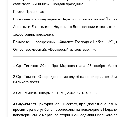
святителя, «И ныне» – кондак праздника.
Поется Трисвятое.
[22]
Прокимен и аллилуиарий – Недели по Богоявлении
и св
Апостол и Евангелие – Недели по Богоявлении и святителя
Задостойник праздника.
[24]
Причастен – воскресный: «Хвалите Господа с Небес…»
,
Отпуст воскресный: «Воскресый из мертвых…».
1 Ср.: Типикон, 20 ноября, Маркова глава; 25 ноября, Марк
2 Ср.: Там же. О порядке пения служб на повечерии см. 2 
Великого поста.
3 См.: Минея-Январь. Ч. 1. М., 2002. С. 615–625.
4 Службы свт. Григория, еп. Нисского, прп. Дометиана, еп.
пресвитера могут быть перенесены на повечерие в Неделю
повечерии см. 2 марта, во вторник 2-й седмицы Великого п