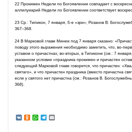
22 Прокимен Недели по Богоявлении совпадает с воскресн
аллилуиарий Недели по Богоявлении соответствует воскре
23 Ср.: Типикон, 7 января, 5-е «зри»; Розанов В. Богослуж
367–368.
24 В Марковой главе Минеи под 7 января сказано: «Прича
поводу этого выражения необходимо заметить, что, во-пер
уставом о причастнах; во-вторых, в Типиконе (см.: 7 января
указанном условии «праздника прокимен и причастен оставл
следующей Марковой главе говорится, что причастен: «Хва
святаго», и что причастен праздника (вместо причастна свят
если у святого нет причастна (см.: Розанов В. Богослужебн
368).
VK
Odnoklassniki
WhatsApp
Telegram
Email