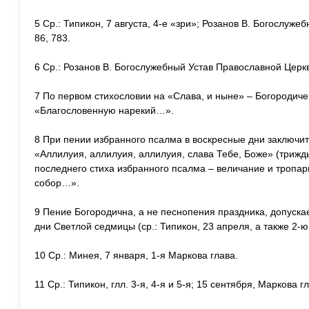
5 Ср.: Типикон, 7 августа, 4-е «зри»; Розанов В. Богослуж
86, 783.
6 Ср.: Розанов В. Богослужебный Устав Православной Церкв
7 По первом стихословии на «Слава, и ныне» – Богородичен
«Благословенную нарекий…».
8 При пении избранного псалма в воскресные дни заключит
«Аллилуия, аллилуия, аллилуия, слава Тебе, Боже» (трижды
последнего стиха избранного псалма – величание и тропар
собор…».
9 Пение Богородична, а не песнопения праздника, допускае
дни Светлой седмицы (ср.: Типикон, 23 апреля, а также 2-ю
10 Ср.: Минея, 7 января, 1-я Маркова глава.
11 Ср.: Типикон, глл. 3-я, 4-я и 5-я; 15 сентября, Маркова г