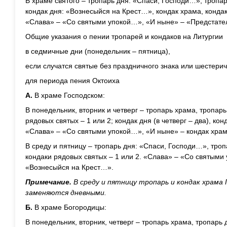
В храме святого – тропарь дня: «Спаси, Господи…», тропа
кондак дня: «Вознесыйся на Крест…», кондак храма, кондак
«Слава» – «Со святыми упокой…», «И ныне» – «Предстате
Общие указания о пении тропарей и кондаков на Литургии
в седмичные дни (понедельник – пятница),
если случатся святые без праздничного знака или шестери
для периода пения Октоиха
А.
В храме Господском:
В понедельник, вторник и четверг – тропарь храма, тропарь 
рядовых святых – 1 или 2; кондак дня (в четверг – два), кон
«Слава» – «Со святыми упокой…», «И ныне» – кондак храм
В среду и пятницу – тропарь дня: «Спаси, Господи…», троп
кондаки рядовых святых – 1 или 2. «Слава» – «Со святыми
«Вознесыйся на Крест…».
Примечание.
В среду и пятницу тропарь и кондак храма 
заменяются дневными.
Б.
В храме Богородицы:
В понедельник, вторник, четверг – тропарь храма, тропарь д