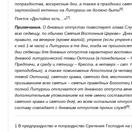
попразднства, воскресные дни, а также в праздники свят
[6]
заупокойной ектении на Литургии не должно быть
.
[7]
Поется «Достойно есть…»
.
Примечание.
О дневных отпустах повествует глава Слу
всю седмицу, по обычаю Святыя Восточныя Церкве». Дне
правило, на вечерне (кроме малой), утрене (если утреня
к ней 1-м часе) и Литургии в те дни, когда не произнос
дни седмицы для дневных отпустов характерно воспомин
дневной литургической темы Октоиха (в понедельник – 
Предтечи, в среду и пятницу – Креста, в четверг – свт. 
преподобных), а также поминовение Апостолов (в четвер
темой Октоиха), святого храма, святого дня, местночт
призыванием всех святых – святых праведных Богоотец
полной Литургии отличается от дневного отпуста вече
дополнительным упоминанием на нем имени составител
святого храма и святого дня), во всем остальном отпус
[9]
составу совпадает с дневным отпустом прочих служб
.
1 В предпразднство и попразднство Сретения Господня на 