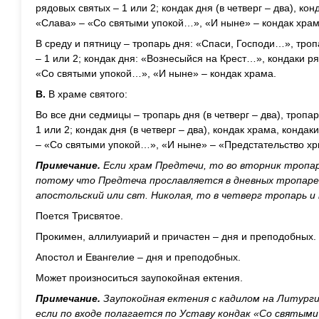
рядовых святых – 1 или 2; кондак дня (в четверг – два), кон
«Слава» – «Со святыми упокой…», «И ныне» – кондак храм
В среду и пятницу – тропарь дня: «Спаси, Господи…», тро
– 1 или 2; кондак дня: «Вознесыйся на Крест…», кондаки ря
«Со святыми упокой…», «И ныне» – кондак храма.
В.
В храме святого:
Во все дни седмицы – тропарь дня (в четверг – два), тропа
1 или 2; кондак дня (в четверг – два), кондак храма, конда
– «Со святыми упокой…», «И ныне» – «Предстательство х
Примечание.
Если храм Предтечи, то во вторник тропар
потому что Предтеча прославляется в дневных тропаре 
апостольский или свт. Николая, то в четверг тропарь и
Поется Трисвятое.
Прокимен, аллилуиарий и причастен – дня и преподобных.
Апостол и Евангелие – дня и преподобных.
Может произноситься заупокойная ектения.
Примечание.
Заупокойная ектения с кадилом на Литурги
если по входе полагается по Уставу кондак «Со святыми