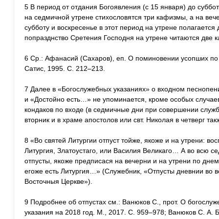
5 В период от отдания Богоявления (с 15 января) до субб
на седмичной утрене стихословятся три кафизмы, а на вече
субботу и воскресенье в этот период на утрене полагается
попразднство Сретения Господня на утрене читаются две 
6 Ср.: Афанасий (Сахаров), еп. О поминовении усопших по
Сатис, 1995. С. 212–213.
7 Далее в «Богослужебных указаниях» о входном песнопени
и «Достойно есть…» не упоминается, кроме особых случае
кондаков по входе (в седмичные дни при совершении служб
вторник и в храме апостолов или свт. Николая в четверг та
8 «Во святей Литургии отпуст тойже, якоже и на утрени: во
Литургия, Златоустаго, или Василия Великаго… А во всю с
отпусты, якоже предписася на вечерни и на утрени по днем
егоже есть Литургия…» (Служебник, «Отпусты дневнии во 
Восточныя Церкве»).
9 Подробнее об отпустах см.: Ванюков С., прот. О богослу
указания на 2018 год. М., 2017. С. 959–978; Ванюков С. А. 