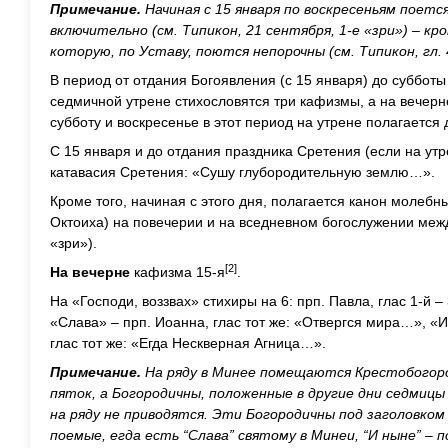
Примечание.
Начиная с 15 января по воскресеньям поетс
включительно (см. Типикон, 21 сентября, 1-е «зри») – к
которую, по Уставу, поются непорочны (см. Типикон, гл. 
В период от отдания Богоявления (с 15 января) до суббот
седмичной утрене стихословятся три кафизмы, а на вечерн
субботу и воскресенье в этот период на утрене полагается
С 15 января и до отдания праздника Сретения (если на утр
катавасия Сретения: «Сушу глубородительную землю…».
Кроме того, начиная с этого дня, полагается канон молебн
Октоиха) на повечерии и на вседневном богослужении межд
«зри»).
[2]
На вечерне
кафизма 15-я
.
На «Господи, воззвах» стихиры на 6: прп. Павла, глас 1-й – 3
«Слава» – прп. Иоанна, глас тот же: «Отвергся мира…», «
глас тот же: «Егда Нескверная Агница…».
Примечание.
На ряду в Минее помещаются Крестобогоро
пяток, а Богородичны, положенные в другие дни седмицы
на ряду не приводятся. Эти Богородичны под заголовком
поемые, егда есть “Слава” святому в Минеи, “И ныне” – 