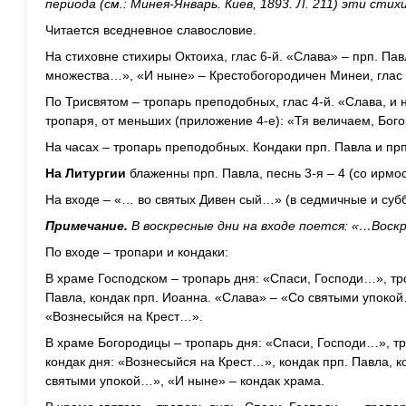
периода (см.: Минея-Январь. Киев, 1893. Л. 211) эти с
Читается вседневное славословие.
На стиховне стихиры Октоиха, глас 6-й. «Слава» – прп. Пав
множества…», «И ныне» – Крестобогородичен Минеи, глас 
По Трисвятом – тропарь преподобных, глас 4-й. «Слава, и 
тропаря, от меньших (приложение 4-е): «Тя величаем, Бог
На часах – тропарь преподобных. Кондаки прп. Павла и пр
На Литургии
блаженны прп. Павла, песнь 3-я – 4 (со ирмосо
На входе – «… во святых Дивен сый…» (в седмичные и субб
Примечание.
В воскресные дни на входе поется: «…Воск
По входе – тропари и кондаки:
В храме Господском – тропарь дня: «Спаси, Господи…», тр
Павла, кондак прп. Иоанна. «Слава» – «Со святыми упокой
«Вознесыйся на Крест…».
В храме Богородицы – тропарь дня: «Спаси, Господи…», т
кондак дня: «Вознесыйся на Крест…», кондак прп. Павла, к
святыми упокой…», «И ныне» – кондак храма.