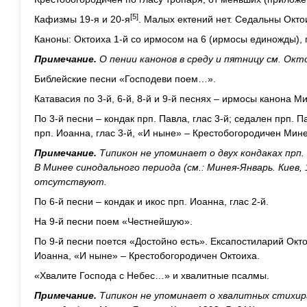
[5]
Кафизмы 19-я и 20-я
. Малых ектений нет. Седальны Окто
Каноны: Октоиха 1-й со ирмосом на 6 (ирмосы единожды), п
Примечание.
О пении канонов в среду и пятницу см. Октоих
Библейские песни «Господеви поем…».
Катавасия по 3-й, 6-й, 8-й и 9-й песнях – ирмосы канона М
По 3-й песни – кондак прп. Павла, глас 3-й; седален прп. П
прп. Иоанна, глас 3-й, «И ныне» – Крестобогородичен Минеи
Примечание.
Типикон не упоминает о двух кондаках прп. 
В Минее синодального периода (см.: Минея-Январь. Киев,
отсутствуют.
По 6-й песни – кондак и икос прп. Иоанна, глас 2-й.
На 9-й песни поем «Честнейшую».
По 9-й песни поется «Достойно есть». Ексапостиларий Окто
Иоанна, «И ныне» – Крестобогородичен Октоиха.
«Хвалите Господа с Небес…» и хвалитные псалмы.
Примечание.
Типикон не упоминает о хвалитных стихир