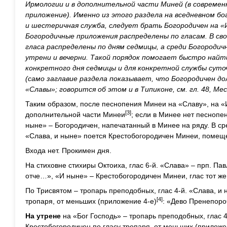
Ирмологии и в дополнительной части Миней (в современ
приложение). Именно из этого раздела на вседневном б
и шестеричная служба, следует брать Богородичен на «
Богородичные приложения распределены по гласам. В сво
гласа распределены по дням седмицы, а среди Богородич
утрени и вечерни. Такой порядок помогает быстро найт
конкретного дня седмицы и для конкретной службы суточ
(само заглавие раздела показывает, что Богородичен до
«Славы»; говорится об этом и в Типиконе, см. гл. 48, Мес
Таким образом, после песнопения Минеи на «Славу», на «
[3]
дополнительной части Минеи
; если в Минее нет песнопен
ныне» – Богородичен, напечатанный в Минее на ряду. В ср
«Слава, и ныне» поется Крестобогородичен Минеи, помещ
Входа нет. Прокимен дня.
На стиховне стихиры Октоиха, глас 6-й. «Слава» – прп. Пав
отче…», «И ныне» – Крестобогородичен Минеи, глас тот ж
По Трисвятом – тропарь преподобных, глас 4-й. «Слава, и 
[4]
тропаря, от меньших (приложение 4-е)
: «Дево Пренепор
На утрене
на «Бог Господь» – тропарь преподобных, глас 4
Крестобогородичен по гласу тропаря, от меньших (прилож