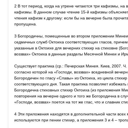
2 В тот период, когда на утрене читаются три кафизмы, на 
кафизмы. В данном случае чтение 15-й кафизмы объясняет
чтения кафизм к другому: если бы на вечерне была прочит
пропущена.
3 Богородичны, помещенные во втором приложении Минеи 
седмичных служб Октоиха соответствующих гласов, причем
указанные в Октоихе для вечерних стихир на стиховне (Бог
воззвах» Октоиха в данные разделы Месячной Минеи и Ирм
Существует практика (ср.: Печерская Минея. Киев, 2007. Ч. 1
согласно которой на «Господи, воззвах» вседневной вечерн
Богородичен по гласу «Славы» из Октоиха, из цикла стихир
соответствующего дня. Такая практика позволяет избежать 
Богородична стиховных стихир Октоиха (из приложения Мин
повторения на вечерне одного и того же Богородична в слу
«Господи, воззвах» поется на тот же глас, что и славник ст
4 Эти приложения находятся в дополнительной части всех
используются при пении стихир, а приложения 3 и 4 – троп