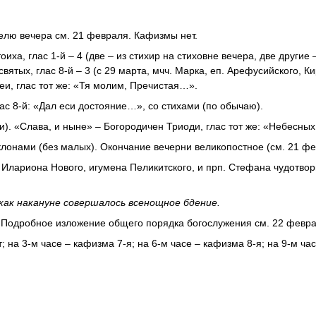
елю вечера см. 21 февраля. Кафизмы нет.
ха, глас 1-й – 4 (две – из стихир на стиховне вечера, две другие 
 святых, глас 8-й – 3 (с 29 марта, мчч. Марка, еп. Арефусийского, К
еи, глас тот же: «Тя молим, Пречистая…».
ас 8-й: «Дал еси достояние…», со стихами (по обычаю).
и). «Слава, и ныне» – Богородичен Триоди, глас тот же: «Небесны
лонами (без малых). Окончание вечерни великопостное (см. 21 фе
Илариона Нового, игумена Пеликитского, и прп. Стефана чудотворц
как накануне совершалось всенощное бдение.
 Подробное изложение общего порядка богослужения см. 22 февра
; на 3-м часе – кафизма 7-я; на 6-м часе – кафизма 8-я; на 9-м час