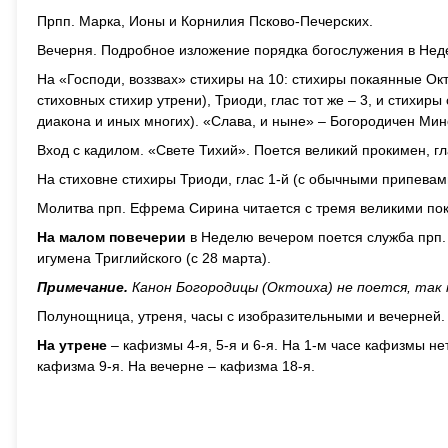
Прпп. Марка, Ионы и Корнилия Псково-Печерских.
Вечерня. Подробное изложение порядка богослужения в Нед
На «Господи, воззвах» стихиры на 10: стихиры покаянные Октои
стиховных стихир утрени), Триоди, глас тот же – 3, и стихиры
диакона и иных многих). «Слава, и ныне» – Богородичен Мин
Вход с кадилом. «Свете Тихий». Поется великий прокимен, гл
На стиховне стихиры Триоди, глас 1-й (с обычными припевам
Молитва прп. Ефрема Сирина читается с тремя великими пок
На малом повечерии
в Неделю вечером поется служба прп. 
игумена Триглийского (с 28 марта).
Примечание.
Канон Богородицы (Октоиха) не поется, так 
Полунощница, утреня, часы с изобразительными и вечерней.
На утрене
– кафизмы 4-я, 5-я и 6-я. На 1-м часе кафизмы нет
кафизма 9-я. На вечерне – кафизма 18-я.