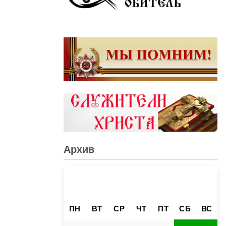
Архив
АВГУСТ 2026
«
»
ПН
ВТ
СР
ЧТ
ПТ
СБ
ВС