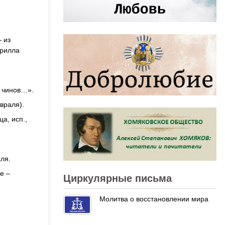
– из
ирилла
х чинов…».
враля).
а, исп.,
ля.
е –
Циркулярные письма
Молитва о восстановлении мира