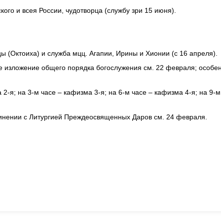
ского и всея России, чудотворца (службу зри 15 июня).
ы (Октоиха) и служба мцц. Агапии, Ирины и Хионии (с 16 апреля).
 изложение общего порядка богослужения см. 22 февраля; особен
 2-я; на 3-м часе – кафизма 3-я; на 6-м часе – кафизма 4-я; на 9-м
инении с Литургией Преждеосвященных Даров см. 24 февраля.