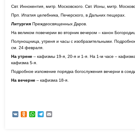
Свт. Иннокентия, митр. Московского. Свт. Ионы, митр. Москов
Прп. Ипатия целебника, Печерского, в Дальних пещерах.
Литургия
Преждеосвященных Даров.
На великом повечерии во вторник вечером – канон Богородиц
Полунощница, утреня и часы с изобразительными. Подробное
см. 24 февраля.
На утрене
– кафизмы 19-я, 20-я и 1-я. На 1-м часе – кафизма
кафизма 5-я.
Подробное изложение порядка богослужения вечерни в соед
На вечерне
– кафизма 18-я.
VK
Odnoklassniki
WhatsApp
Telegram
Email