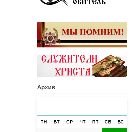
Архив
АВГУСТ 2026
«
»
ПН
ВТ
СР
ЧТ
ПТ
СБ
ВС