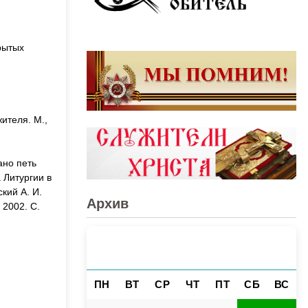
рытых
ителя. М.,
ано петь
 Литургии в
кий А. И.
Архив
 2002. С.
АВГУСТ 2026
«
»
ПН
ВТ
СР
ЧТ
ПТ
СБ
ВС