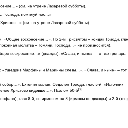
есение…» (см. на утрене Лазаревой субботы).
с, Господи, помилуй нас…».
– Христос…» (см. на утрене Лазаревой субботы).
й: «Общее воскресение…». По 2-м Трисвятом – кондак Триоди, глас
аупокойная молитва «Помяни, Господи…» не произносится).
Общее воскресение…» (дважды). «Слава, и ныне» – тот же тропарь.
-й: «Ущедрив Марфины и Мариины слезы…». «Слава, и ныне» – тот
й собор…». Ектения малая. Седален Триоди, глас 5-й: «Источник
[3]
есение Христово видевше…». Псалом 50-й
.
еофана), глас 8-й, со ирмосом на 8 (ирмосы по дважды) и 2-й (тво