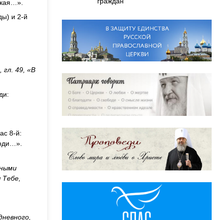
граждан
ская…».
ды) и 2-й
гл. 49, «В
ди:
ас 8-й:
поди…».
сными
 Тебе,
дневного,