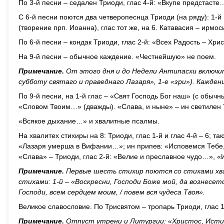
По 3-й песни – седален Триоди, глас 4-й: «Вкупе предстасте
С 6-й песни поются два четверопеснца Триоди (на ряду): 1-й 
(творение прп. Иоанна), глас тот же, на 6. Катавасия – ирмос
По 6-й песни – кондак Триоди, глас 2-й: «Всех Радость – Хр
На 9-й песни – обычное каждение. «Честнейшую» не поем.
Примечание.
От этого дня и до Недели Антипасхи включите
субботу святаго и праведнаго Лазаря», 1-е «зри»). Кажден
По 9-й песни, на 1-й глас – «Свят Господь Бог наш» (с обычн
«Словом Твоим…» (дважды). «Слава, и ныне» – ин светилен 
«Всякое дыхание…» и хвалитные псалмы.
На хвалитех стихиры на 8: Триоди, глас 1-й и глас 4-й – 6; т
«Лазаря умерша в Вифании…»; ин припев: «Исповемся Тебе, 
«Слава» – Триоди, глас 2-й: «Велие и преславное чудо…», 
Примечание.
Первые шесть стихир поются со стихами хва
стихами: 1-й – «Воскресни, Господи Боже мой, да вознесется
Господи, всем сердцем моим, / повем вся чудеса Твоя».
Великое славословие. По Трисвятом – тропарь Триоди, глас 
Примечание.
Отпуст утрени и Литургии: «Христос, Истин