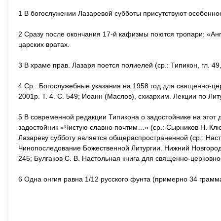
1 В богослужении Лазаревой субботы присутствуют особеннос
2 Сразу после окончания 17-й кафизмы поются тропари: «Анг
царских вратах.
3 В храме прав. Лазаря поется полиелей (ср.: Типикон, гл. 49
4 Ср.: Богослужебные указания на 1958 год для священно-цер
2001р. Т. 4. С. 549; Иоанн (Маслов), схиархим. Лекции по Литу
5 В современной редакции Типикона о задостойнике на этот д
задостойник «Чистую славно почтим…» (ср.: Сырников Н. Ключ
Лазареву субботу является общераспространенной (ср.: Насто
Чинопоследование Божественной Литургии. Нижний Новгород, 1
245; Булгаков С. В. Настольная книга для священно-церковнос
6 Одна онгия равна 1/12 русского фунта (примерно 34 грамма