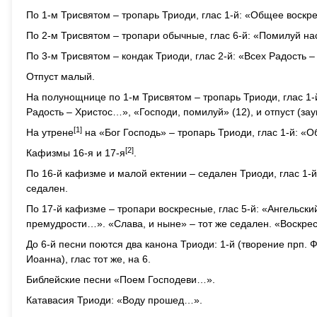
По 1-м Трисвятом – тропарь Триоди, глас 1-й: «Общее воскр
По 2-м Трисвятом – тропари обычные, глас 6-й: «Помилуй на
По 3-м Трисвятом – кондак Триоди, глас 2-й: «Всех Радость 
Отпуст малый.
На полунощнице по 1-м Трисвятом – тропарь Триоди, глас 1-
Радость – Христос…», «Господи, помилуй» (12), и отпуст (з
[1]
На утрене
на «Бог Господь» – тропарь Триоди, глас 1-й: «
[2]
Кафизмы 16-я и 17-я
.
По 16-й кафизме и малой ектении – седален Триоди, глас 1
седален.
По 17-й кафизме – тропари воскресные, глас 5-й: «Ангельски
премудрости…». «Слава, и ныне» – тот же седален. «Воскр
До 6-й песни поются два канона Триоди: 1-й (творение прп. Ф
Иоанна), глас тот же, на 6.
Библейские песни «Поем Господеви…».
Катавасия Триоди: «Воду прошед…».