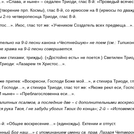
…». «Слава, и ныне» – седален Триоди, глас 8-й: «Проведый всяче
(творение прп. Космы), глас 8-й, со ирмосом на 8 (ирмосы по дваж
ы 2-го четверопеснца Триоди, глас 8-й.
истос…». Икос, глас тот же: «Учеником Создатель всех предвеща…».
льно на 9-й песни канона «Честнейшую» не поем (см.: Типикон, 
ие храма на 9-й песни совершается.
ыми стихами; трижды). («Достойно есть» не поется.) Светилен Трио
Триоди: «Лазарем тя Христос…».
акже припев: «Воскресни, Господи Боже мой…», и стихира Триоди, гл
Господи…», и стихира Триоди, глас тот же: «Якоже рекл еси, Гос
«И ныне» – «Преблагословенна еси…».
литных псалмов, а последние две – с дополнительными воскре
 рука Твоя, / не забуди убогих Твоих до конца»; 2-й – «Исповемся
1-й: «Общее воскресение…» (единожды). Ектении и отпуст.
ный Бог наш…» с упоминанием имени св. прав. Лазаря Четверо