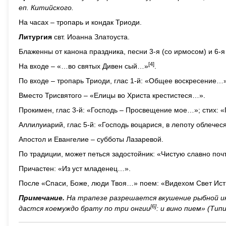
еп. Китийского.
На часах – тропарь и кондак Триоди.
Литургия
свт. Иоанна Златоуста.
Блаженны от канона праздника, песни 3-я (со ирмосом) и 6-я 
[4]
На входе – «…во святых Дивен сый…»
.
По входе – тропарь Триоди, глас 1-й: «Общее воскресение…».
Вместо Трисвятого – «Елицы во Христа крестистеся…».
Прокимен, глас 3-й: «Господь – Просвещение мое…»; стих: 
Аллилуиарий, глас 5-й: «Господь воцарися, в лепоту облечес
Апостол и Евангелие – субботы Лазаревой.
По традиции, может петься задостойник: «Чистую славно по
Причастен: «Из уст младенец…».
После «Спаси, Боже, люди Твоя…» поем: «Видехом Свет Ис
Примечание.
На трапезе разрешается вкушение рыбной икр
[6]
дастся коемуждо брату по три онгии
: и вино пием» (Тип