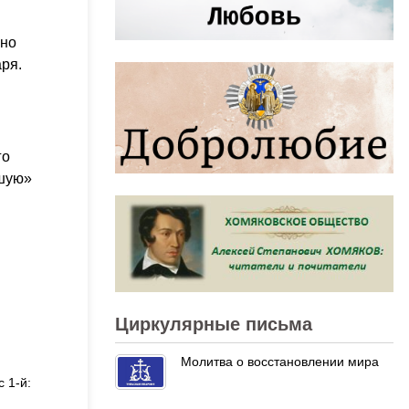
вно
ря.
го
йшую»
Циркулярные письма
Молитва о восстановлении мира
 1-й: