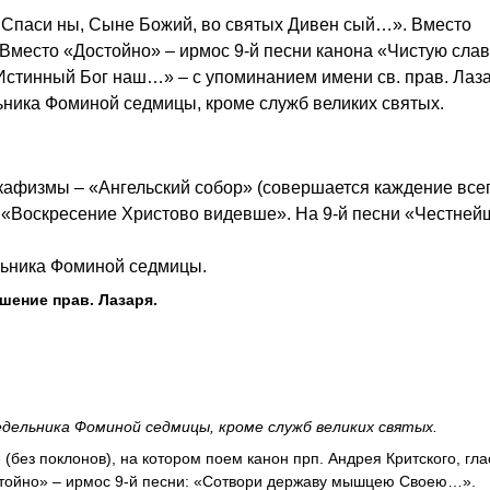
 Спаси ны, Сыне Божий, во святых Дивен сый…». Вместо
. Вместо «Достойно» – ирмос 9-й песни канона «Чистую сла
 Истинный Бог наш…» – с упоминанием имени св. прав. Лаза
ьника Фоминой седмицы, кроме служб великих святых.
.
 кафизмы – «Ангельский собор» (совершается каждение все
. «Воскресение Христово видевше». На 9-й песни «Честне
льника Фоминой седмицы.
шение прав. Лазаря.
дельника Фоминой седмицы, кроме служб великих святых.
без поклонов), на котором поем канон прп. Андрея Критского, глас
стойно» – ирмос 9-й песни: «Сотвори державу мышцею Своею…».