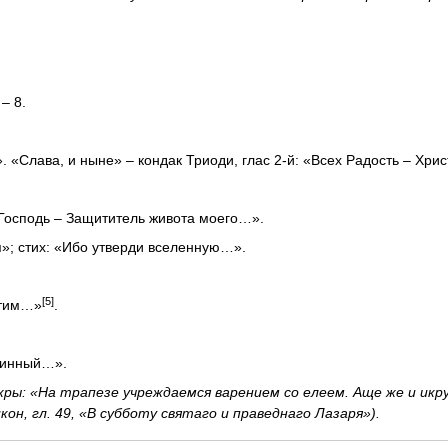
– 8.
 «Слава, и ныне» – кондак Триоди, глас 2-й: «Всех Радость – Хри
«Господь – Защититель живота моего…».
я»; стих: «Ибо утверди вселенную…».
[5]
чтим…»
.
тинный…».
ы: «На трапезе учреждаемся варением со елеем. Аще же и икру
икон, гл. 49, «В субботу святаго и праведнаго Лазаря»).