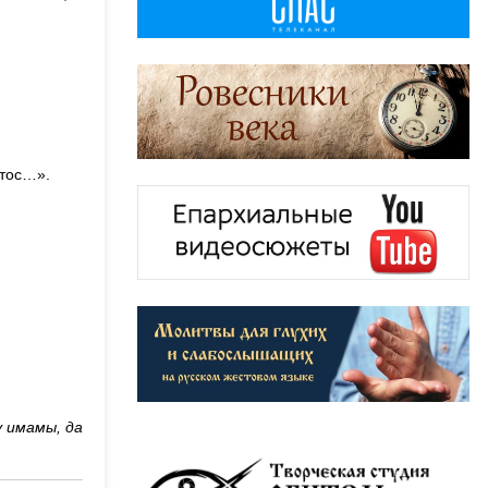
стос…».
 имамы, да