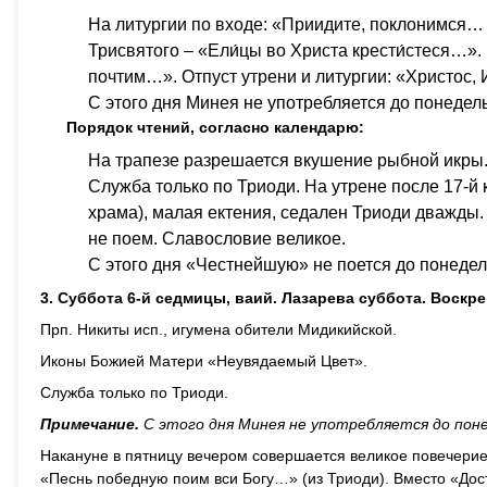
На литургии по входе: «Приидите, поклонимся…
Трисвятого – «Ели́цы во Христа крести́стеся…»
почтим…». Отпуст утрени и литургии: «Христос,
С этого дня Минея не употребляется до понедел
Порядок чтений, согласно календарю:
На трапезе разрешается вкушение рыбной икры
Служба только по Триоди. На утрене после 17-й
храма), малая ектения, седален Триоди дважды
не поем. Славословие великое.
С этого дня «Честнейшую» не поется до понеде
3. Суббота 6-й седмицы, ваий. Лазарева суббота. Воскре
Прп. Никиты исп., игумена обители Мидикийской.
Иконы Божией Матери «Неувядаемый Цвет».
Служба только по Триоди.
Примечание.
С этого дня Минея не употребляется до поне
Накануне в пятницу вечером совершается великое повечерие (
«Песнь победную поим вси Богу…» (из Триоди). Вместо «До