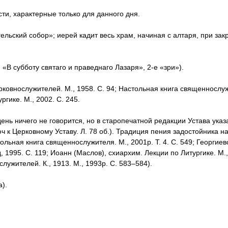
ти, характерные только для данного дня.
ельский собор»; иерей кадит весь храм, начиная с алтаря, при зак
, «В субботу святаго и праведнаго Лазаря», 2-е «зри»).
ковнослужителей. М., 1958. С. 94; Настольная книга священнослуж
ргике. М., 2002. С. 245.
ень ничего не говорится, но в старопечатной редакции Устава указ
 к Церковному Уставу. Л. 78 об.). Традиция пения задостойника на
льная книга священнослужителя. М., 2001р. Т. 4. С. 549; Георгиевс
995. С. 119; Иоанн (Маслов), схиархим. Лекции по Литургике. М.,
лужителей. К., 1913. М., 1993р. С. 583–584).
).