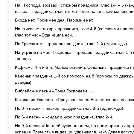
На «Господи, воззвах» стихиры праздника, глас 1-й – 6 (ка
ныне» – праздника, глас тот же: «Богоначальным мановен
Входа нет. Прокимен дня. Паримий нет.
На стиховне стихиры праздника, глас 4-й (со своими припе
глас тот же: «Егда изшла еси…».
По Трисвятом – тропарь праздника, глас 1-й (единожды).
На утрене
на «Бог Господь» – тропарь праздника, глас 1-й 
тропарь.
Кафизмы 4-я и 5-я. Малые ектении. Седальны праздника (п
Каноны: праздника 1-й со ирмосом на 8 (ирмосы по дважды
дважды).
Библейские песни «Поем Господеви…».
Катавасия Успения: «Преукрашенная Божественною слав
По 3-й песни – ипакои праздника, глас 8-й (единожды).
По 6-й песни – кондак и икос праздника, глас 2-й.
На 9-й песни «Честнейшую» не поем, но поем припевы праз
успение Пречистыя видевше, удивишася, како Девая восход