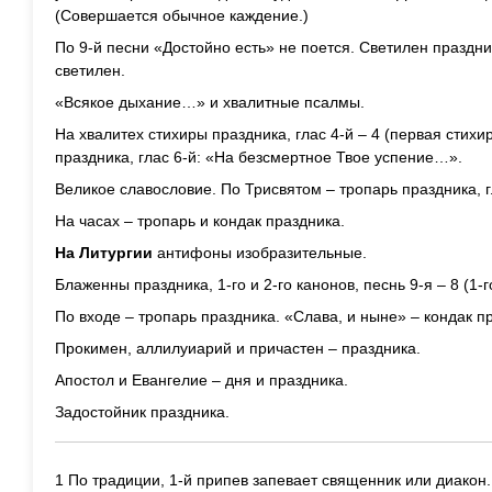
(Совершается обычное каждение.)
По 9-й песни «Достойно есть» не поется. Светилен праздни
светилен.
«Всякое дыхание…» и хвалитные псалмы.
На хвалитех стихиры праздника, глас 4-й – 4 (первая стихи
праздника, глас 6-й: «На безсмертное Твое успение…».
Великое славословие. По Трисвятом – тропарь праздника, г
На часах – тропарь и кондак праздника.
На Литургии
антифоны изобразительные.
Блаженны праздника, 1-го и 2-го канонов, песнь 9-я – 8 (1-
По входе – тропарь праздника. «Слава, и ныне» – кондак п
Прокимен, аллилуиарий и причастен – праздника.
Апостол и Евангелие – дня и праздника.
Задостойник праздника.
1 По традиции, 1-й припев запевает священник или диакон.