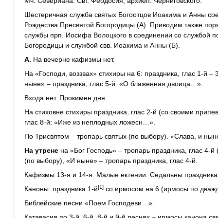
Мч. Севериана. Свт. Феодосия, архиеп. Черниговского.
Шестеричная служба святых Богоотцов Иоакима и Анны сое
Рождества Пресвятой Богородицы (А). Приводим также по
службы прп. Иосифа Волоцкого в соединении со службой п
Богородицы и службой свв. Иоакима и Анны (Б).
А.
На вечерне кафизмы нет.
На «Господи, воззвах» стихиры на 6: праздника, глас 1-й – 3,
ныне» – праздника, глас 5-й: «О блаженная двоица…».
Входа нет. Прокимен дня.
На стиховне стихиры праздника, глас 2-й (со своими припе
глас 8-й: «Иже из неплодных ложесн…».
По Трисвятом – тропарь святых (по выбору). «Слава, и ныне
На утрене
на «Бог Господь» – тропарь праздника, глас 4-й
(по выбору), «И ныне» – тропарь праздника, глас 4-й.
Кафизмы 13-я и 14-я. Малые ектении. Седальны праздника 
[1]
Каноны: праздника 1-й
со ирмосом на 6 (ирмосы по дважд
Библейские песни «Поем Господеви…».
Катавасия по 3-й, 6-й, 8-й и 9-й песнях – ирмосы канона св