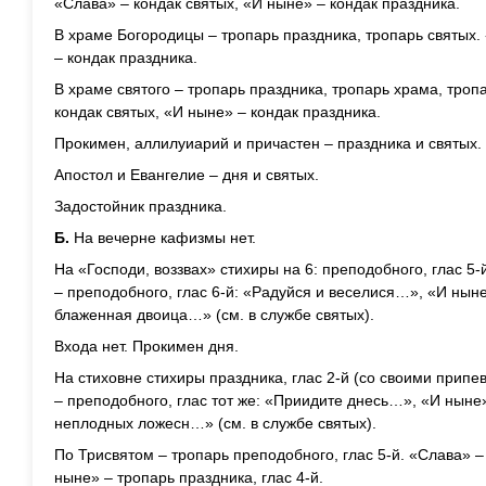
«Слава» – кондак святых, «И ныне» – кондак праздника.
В храме Богородицы – тропарь праздника, тропарь святых.
– кондак праздника.
В храме святого – тропарь праздника, тропарь храма, троп
кондак святых, «И ныне» – кондак праздника.
Прокимен, аллилуиарий и причастен – праздника и святых.
Апостол и Евангелие – дня и святых.
Задостойник праздника.
Б.
На вечерне кафизмы нет.
На «Господи, воззвах» стихиры на 6: преподобного, глас 5-й 
– преподобного, глас 6-й: «Радуйся и веселися…», «И ныне
блаженная двоица…» (см. в службе святых).
Входа нет. Прокимен дня.
На стиховне стихиры праздника, глас 2-й (со своими припев
– преподобного, глас тот же: «Приидите днесь…», «И ныне»
неплодных ложесн…» (см. в службе святых).
По Трисвятом – тропарь преподобного, глас 5-й. «Слава» –
ныне» – тропарь праздника, глас 4-й.