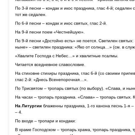
По 3-й песни – кондак и икос праздника, глас 4-й; седален 
тот же седален.
По 6-й песни – кондак и икос святых, глас 2-й.
На 9-й песни поем «Честнейшую».
По 9-й песни «Достойно есть» не поется. Светилен святых:
ныне» – светилен праздника: «Яко от солнца…» (см. в служ
«Хвалите Господа с Небес…» и хвалитные псалмы.
Читается вседневное славословие.
На стиховне стихиры праздника, глас 6-й (со своими припе
глас 2-й: «Днесь Всенепорочная…».
По Трисвятом – тропарь святых (по выбору). «Слава, и ныне
На часах – тропарь праздника. «Слава» – тропарь святых. 
На Литургии
блаженны праздника, 1-го канона песнь 1-я – 
– 4.
По входе – тропари и кондаки:
В храме Господском – тропарь храма, тропарь праздника, т