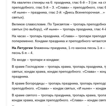
На хвалитех стихиры на 6: праздника, глас 6-й – 3 (см. на с
преподобного, глас 5-й – 3. «Слава» – преподобного, гла
«И ныне» – праздника, глас 2-й: «Днесь Всенепорочная…» (
святых).
Великое славословие. По Трисвятом – тропарь преподобного
святых (по выбору), «И ныне» – тропарь праздника, глас 4-
На часах – тропарь праздника. «Слава» – тропари преподо
попеременно. Кондаки праздника и преподобного читаютс
На Литургии
блаженны праздника, 1-го канона песнь 1-я – 
песнь 6-я – 4.
По входе – тропари и кондаки:
В храме Господском – тропарь храма, тропарь праздника, 
святых; кондак храма, кондак преподобного. «Слава» – кон
праздника.
В храме Богородицы – тропарь праздника, тропарь преподо
преподобного. «Слава» – кондак святых, «И ныне» – кондак
В храме святого – тропарь праздника, тропарь храма, троп
кондак храма, кондак преподобного. «Слава» – кондак свят