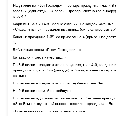
На утрене
на «Бог Господь» – тропарь праздника, глас 4-й
глас 5-й (единожды). «Слава» – тропарь святых (по выбору
глас 4-й.
Кафизмы 13-я и 14-я. Малые ектении. По каждой кафизме 
«Слава, и ныне» – седален праздника (см. в службе святых
[3]
Каноны: праздника 1-й
со ирмосом на 4 (ирмосы по дважд
4.
Библейские песни «Поем Господеви…».
Катавасия «Крест начертав…».
По 3-й песни – кондак и икос праздника, глас 4-й, кондак и 
преподобного, глас 3-й (дважды). «Слава, и ныне» – седален
святых).
По 6-й песни – кондак и икос преподобного, глас 8-й.
На 9-й песни поем «Честнейшую».
По 9-й песни «Достойно есть» не поется. Светилен преподо
«Яже Евы клятву…», «И ныне» – светилен праздника: «Яко 
«Всякое дыхание…» и хвалитные псалмы.