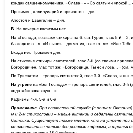
кондак священномученика. «Слава» – «Со святыми упокой…»
Прокимен, аллилуиарий и причастен – дня.
Апостол и Евангелие – дня.
Б.
На вечерне кафизмы нет.
На «Господи, воззвах» стихиры на 6: свт. Гурия, глас 5-й – 3,
благодатию…», «И ныне» – догматик, глас тот же: «Иже Тебе
Входа нет. Прокимен дня.
На стиховне стихиры святителей, глас 3-й (со своими припе
Богородичен, глас тот же: «Богородице, Ты еси лоза…» (см. Ч
По Трисвятом – тропарь святителей, глас 3-й. «Слава, и ны
На утрене
на «Бог Господь» – тропарь святителей, глас 3-й 
ходатайствовавшую…».
Кафизмы 4-я, 5-я и 6-я.
Примечание.
При славословной службе (с пением Октоиха
м и 2-м стихословии – малые ектении и седальны святител
Октоиха. Существует также мнение, что на утрене при с
стихословиться только две рядовые кафизмы, а третья д
читаться вместо 18-й кафизмы.