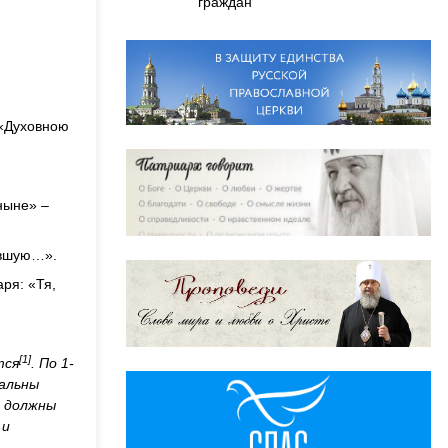
граждан
: «Духовною
ныне» –
вавшую…».
аря: «Тя,
[1]
тся
. По 1-
дальны
, должны
 и