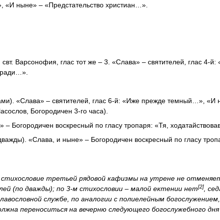
, «И ныне» – «Предстательство христиан…».
 и свт. Варсонофия, глас тот же – 3. «Слава» – святителей, глас 4-й
 ради…».
вами). «Слава» – святителей, глас 6-й: «Иже прежде темный…», «И 
асослов, Богородичен 3-го часа).
не» – Богородичен воскресный по гласу тропаря: «Тя, ходатайство
(дважды). «Слава, и ныне» – Богородичен воскресный по гласу троп
) стихословие третьей рядовой кафизмы на утрене не отменяе
[2]
ей (по дважды); по 3-м стихословии – малой ектении нет
, се
лавословной службе, по аналогии с полиелейным богослужением
олжна переноситься на вечерню следующего богослужебного дня