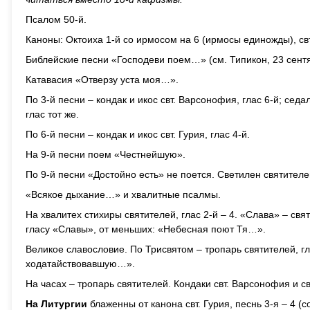
Псалом 50-й.
Каноны: Октоиха 1-й со ирмосом на 6 (ирмосы единожды), свт.
Библейские песни «Господеви поем…» (см. Типикон, 23 сентя
Катавасия «Отверзу уста моя…».
По 3-й песни – кондак и икос свт. Варсонофия, глас 6-й; сед
глас тот же.
По 6-й песни – кондак и икос свт. Гурия, глас 4-й.
На 9-й песни поем «Честнейшую».
По 9-й песни «Достойно есть» не поется. Светилен святител
«Всякое дыхание…» и хвалитные псалмы.
На хвалитех стихиры святителей, глас 2-й – 4. «Слава» – св
гласу «Славы», от меньших: «Небесная поют Тя…».
Великое славословие. По Трисвятом – тропарь святителей, гл
ходатайствовавшую…».
На часах – тропарь святителей. Кондаки свт. Варсонофия и с
На Литургии
блаженны от канона свт. Гурия, песнь 3-я – 4 (с