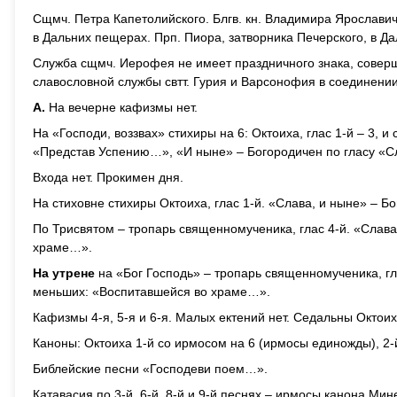
Сщмч. Петра Капетолийского. Блгв. кн. Владимира Ярославич
в Дальних пещерах. Прп. Пиора, затворника Печерского, в Д
Служба сщмч. Иерофея не имеет праздничного знака, соверш
славословной службы свтт. Гурия и Варсонофия в соединении
А.
На вечерне кафизмы нет.
На «Господи, воззвах» стихиры на 6: Октоиха, глас 1-й – 3, 
«Представ Успению…», «И ныне» – Богородичен по гласу «С
Входа нет. Прокимен дня.
На стиховне стихиры Октоиха, глас 1-й. «Слава, и ныне» – Б
По Трисвятом – тропарь священномученика, глас 4-й. «Слава
храме…».
На утрене
на «Бог Господь» – тропарь священномученика, гла
меньших: «Воспитавшейся во храме…».
Кафизмы 4-я, 5-я и 6-я. Малых ектений нет. Седальны Октоих
Каноны: Октоиха 1-й со ирмосом на 6 (ирмосы единожды), 2-
Библейские песни «Господеви поем…».
Катавасия по 3-й, 6-й, 8-й и 9-й песнях – ирмосы канона Мин