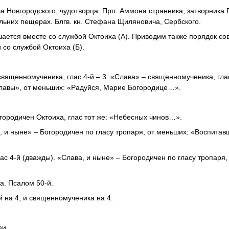
а Новгородского, чудотворца. Прп. Аммона странника, затворника 
альних пещерах. Блгв. кн. Стефана Щиляновича, Сербского.
ается вместе со службой Октоиха (А). Приводим также порядок с
 со службой Октоиха (Б).
и священномученика, глас 4-й – 3. «Слава» – священномученика, глас
лавы», от меньших: «Радуйся, Марие Богородице…».
огородичен Октоиха, глас тот же: «Небесных чинов…».
, и ныне» – Богородичен по гласу тропаря, от меньших: «Воспитав
с 4-й (дважды). «Слава, и ныне» – Богородичен по гласу тропаря,
а. Псалом 50-й.
й на 4, и священномученика на 4.
еи.