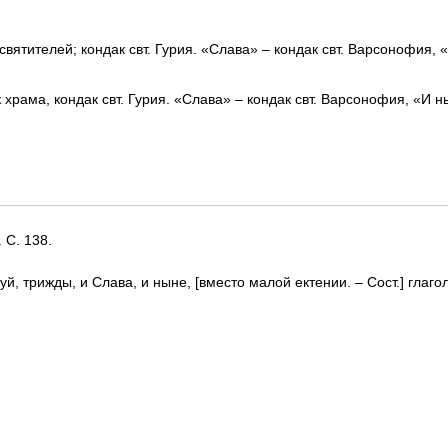
вятителей; кондак свт. Гурия. «Слава» – кондак свт. Варсонофия, 
 храма, кондак свт. Гурия. «Слава» – кондак свт. Варсонофия, «И н
 С. 138.
, трижды, и Слава, и ныне, [вместо малой ектении. – Сост.] глаго