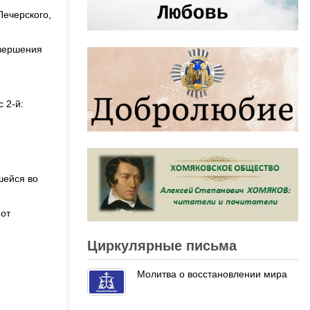
Печерского,
овершения
 2-й:
шейся во
 от
Циркулярные письма
Молитва о восстановлении мира