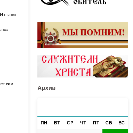
«И ныне» –
ыне» –
лет сам
Архив
АВГУСТ 2026
«
»
ПН
ВТ
СР
ЧТ
ПТ
СБ
ВС