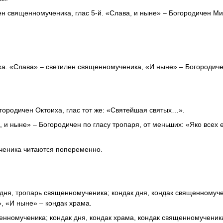
ен священномученика, глас 5-й. «Слава, и ныне» – Богородичен Ми
иха. «Слава» – светилен священномученика, «И ныне» – Богородич
огородичен Октоиха, глас тот же: «Святейшая святых…».
 и ныне» – Богородичен по гласу тропаря, от меньших: «Яко всех 
ченика читаются попеременно.
дня, тропарь священномученика; кондак дня, кондак священномуче
, «И ныне» – кондак храма.
щенномученика; кондак дня, кондак храма, кондак священномученик