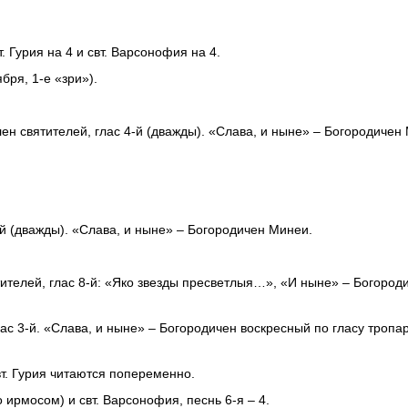
 Гурия на 4 и свт. Варсонофия на 4.
бря, 1-е «зри»).
ален святителей, глас 4-й (дважды). «Слава, и ныне» – Богородичен
ей (дважды). «Слава, и ныне» – Богородичен Минеи.
ятителей, глас 8-й: «Яко звезды пресветлыя…», «И ныне» – Богород
ас 3-й. «Слава, и ныне» – Богородичен воскресный по гласу тропар
вт. Гурия читаются попеременно.
о ирмосом) и свт. Варсонофия, песнь 6-я – 4.