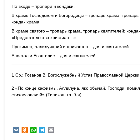
По входе – тропари и кондаки:
В храме Господском и Богородицы – тропарь храма, тропарь с
кондак храма.
В храме святого – тропарь храма, тропарь святителей; кондак
«Предстательство христиан…».
Прокимен, аллилуиарий и причастен – дня и святителей.
Апостол и Евангелие – дня и святителей.
1 Ср.: Розанов В. Богослужебный Устав Православной Церкви.
2 «По конце кафизмы, Аллилуиа, яко обычай. Господи, помилуй
стихословляяй» (Типикон, гл. 9-я).
VK
Odnoklassniki
WhatsApp
Telegram
Email