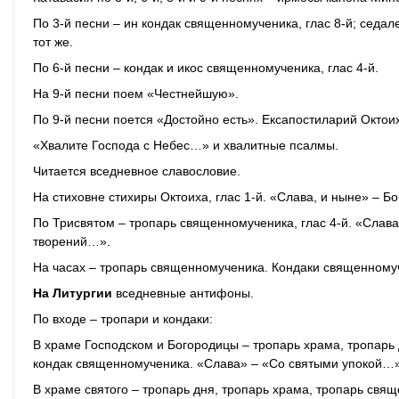
По 3-й песни – ин кондак священномученика, глас 8-й; седал
тот же.
По 6-й песни – кондак и икос священномученика, глас 4-й.
На 9-й песни поем «Честнейшую».
По 9-й песни поется «Достойно есть». Ексапостиларий Окто
«Хвалите Господа с Небес…» и хвалитные псалмы.
Читается вседневное славословие.
На стиховне стихиры Октоиха, глас 1-й. «Слава, и ныне» – Б
По Трисвятом – тропарь священномученика, глас 4-й. «Слава,
творений…».
На часах – тропарь священномученика. Кондаки священному
На Литургии
вседневные антифоны.
По входе – тропари и кондаки:
В храме Господском и Богородицы – тропарь храма, тропарь 
кондак священномученика. «Слава» – «Со святыми упокой…»
В храме святого – тропарь дня, тропарь храма, тропарь свя