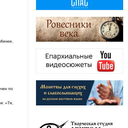
 Минеи,
ичен по
я: «Тя,