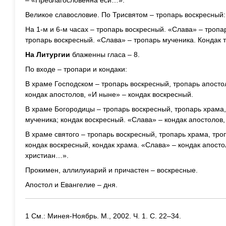
– «Преблагословенна еси…».
Великое славословие. По Трисвятом – тропарь воскресный
На 1-м и 6-м часах – тропарь воскресный. «Слава» – тропар
тропарь воскресный. «Слава» – тропарь мученика. Кондак 
На Литургии
блаженны гласа – 8.
По входе – тропари и кондаки:
В храме Господском – тропарь воскресный, тропарь апосто
кондак апостолов, «И ныне» – кондак воскресный.
В храме Богородицы – тропарь воскресный, тропарь храма,
мученика; кондак воскресный. «Слава» – кондак апостолов,
В храме святого – тропарь воскресный, тропарь храма, тро
кондак воскресный, кондак храма. «Слава» – кондак апост
христиан…».
Прокимен, аллилуиарий и причастен – воскресные.
Апостол и Евангелие – дня.
1 См.: Минея-Ноябрь. М., 2002. Ч. 1. С. 22–34.