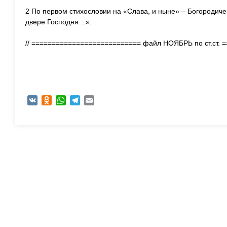
2 По первом стихословии на «Слава, и ныне» – Богородичен
двере Господня…».
// =========================== файл НОЯБРЬ по ст.ст.
VK
Odnoklassniki
WhatsApp
Telegram
Email