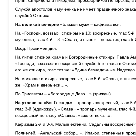
Прпп. Спиридона и Никодима, просфорников Печерских, в
Служба апостолов и мученика не имеет праздничного знака
службой Октоиха.
На великой вечерне
«Блажен муж» – кафизма вся.
На «Господи, воззвах» стихиры на 10: воскресные, глас 5-й –
мученика, глас 4-й – 3. «Слава, и ныне» – догматик, глас 
Вход. Прокимен дня.
На литии стихира храма и Богородичные стихиры Павла Амо
«Господи, воззвах» в воскресной службе 5-го гласа в Октоих
его же стихира, глас тот же: «Едина безнадежным Надежд
На стиховне стихиры воскресные, глас 5-й. «Слава, и ныне»
же: «Храм и дверь еси…».
По Трисвятом – «Богородице Дево…» (трижды).
На утрене
на «Бог Господь» – тропарь воскресный, глас 5-
глас 3-й (единожды). «Слава» – тропарь мученика, глас 4-
воскресный по гласу «Славы»: «Еже от века…».
[2
Кафизмы 2-я и 3-я. Малые ектении. Седальны воскресные
Полиелей. «Ангельский собор…». Ипакои, степенны и проки