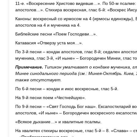
11-е. «Воскресение Христово видевше…». По 50-м псалме
апостолов…». Стихира воскресная, глас 6-й: «Воскрес Иису
Каноны: воскресный со ирмосом на 4 (ирмосы единожды), Б
апостолов на 4 и мученика на 4.
Библейские песни «Поем Господеви…».
Катавасия «Отверзу уста моя…».
По 3-й песни – кондак апостолов, глас 8-й; седален апосто
мученика, глас 3-й, «И ныне» – Богородичен Минеи, глас то
Примечание.
Типикон умалчивает о кондаке мученика, г
Минее синодального периода (см.: Минея-Октябрь. Киев, 1
также отсутствует.
По 6-й песни – кондак и икос воскресные, глас 5-й.
На 9-й песни поем «Честнейшую».
По 9-й песни – «Свят Господь Бог наш». Ексапостиларий во
апостолов, «И ныне» – Богородичен воскресного ексапости
«Всякое дыхание…» и хвалитные псалмы.
На хвалитех стихиры воскресные, глас 5-й – 8. «Слава» – с