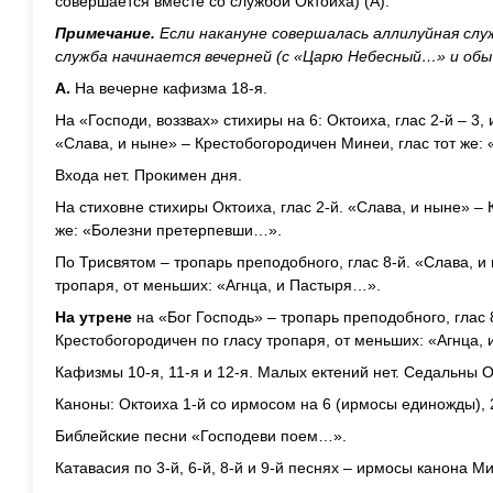
совершается вместе со службой Октоиха) (А).
Примечание.
Если накануне совершалась аллилуйная служ
служба начинается вечерней (с «Царю Небесный…» и обыч
А.
На вечерне кафизма 18-я.
На «Господи, воззвах» стихиры на 6: Октоиха, глас 2-й – 3, 
«Слава, и ныне» – Крестобогородичен Минеи, глас тот же:
Входа нет. Прокимен дня.
На стиховне стихиры Октоиха, глас 2-й. «Слава, и ныне» – 
же: «Болезни претерпевши…».
По Трисвятом – тропарь преподобного, глас 8-й. «Слава, и
тропаря, от меньших: «Агнца, и Пастыря…».
На утрене
на «Бог Господь» – тропарь преподобного, глас 
Крестобогородичен по гласу тропаря, от меньших: «Агнца,
Кафизмы 10-я, 11-я и 12-я. Малых ектений нет. Седальны О
Каноны: Октоиха 1-й со ирмосом на 6 (ирмосы единожды), 2
Библейские песни «Господеви поем…».
Катавасия по 3-й, 6-й, 8-й и 9-й песнях – ирмосы канона М