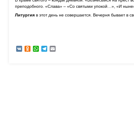
В храме святого – кондак дневной: «Вознесыйся на Крест 
преподобного. «Слава» – «Со святыми упокой…», «И ныне
Литургия
в этот день не совершается. Вечерня бывает в с
VK
Odnoklassniki
WhatsApp
Telegram
Email