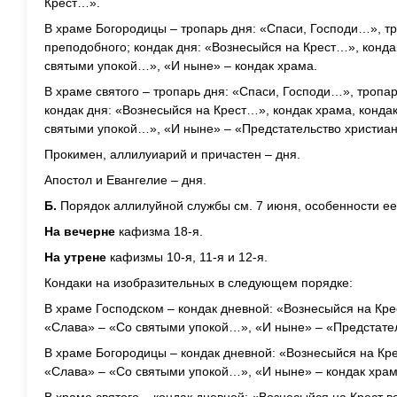
Крест…».
В храме Богородицы – тропарь дня: «Спаси, Господи…», т
преподобного; кондак дня: «Вознесыйся на Крест…», конда
святыми упокой…», «И ныне» – кондак храма.
В храме святого – тропарь дня: «Спаси, Господи…», тропа
кондак дня: «Вознесыйся на Крест…», кондак храма, конда
святыми упокой…», «И ныне» – «Предстательство христиа
Прокимен, аллилуиарий и причастен – дня.
Апостол и Евангелие – дня.
Б.
Порядок аллилуйной службы см. 7 июня, особенности ее
На вечерне
кафизма 18-я.
На утрене
кафизмы 10-я, 11-я и 12-я.
Кондаки на изобразительных в следующем порядке:
В храме Господском – кондак дневной: «Вознесыйся на Кр
«Слава» – «Со святыми упокой…», «И ныне» – «Предстате
В храме Богородицы – кондак дневной: «Вознесыйся на Кр
«Слава» – «Со святыми упокой…», «И ныне» – кондак храм