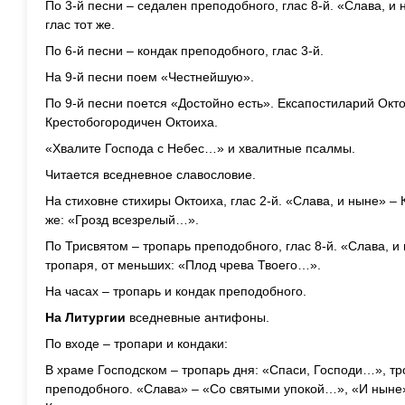
По 3-й песни – седален преподобного, глас 8-й. «Слава, и
глас тот же.
По 6-й песни – кондак преподобного, глас 3-й.
На 9-й песни поем «Честнейшую».
По 9-й песни поется «Достойно есть». Ексапостиларий Окто
Крестобогородичен Октоиха.
«Хвалите Господа с Небес…» и хвалитные псалмы.
Читается вседневное славословие.
На стиховне стихиры Октоиха, глас 2-й. «Слава, и ныне» – 
же: «Грозд всезрелый…».
По Трисвятом – тропарь преподобного, глас 8-й. «Слава, и
тропаря, от меньших: «Плод чрева Твоего…».
На часах – тропарь и кондак преподобного.
На Литургии
вседневные антифоны.
По входе – тропари и кондаки:
В храме Господском – тропарь дня: «Спаси, Господи…», тр
преподобного. «Слава» – «Со святыми упокой…», «И ныне»