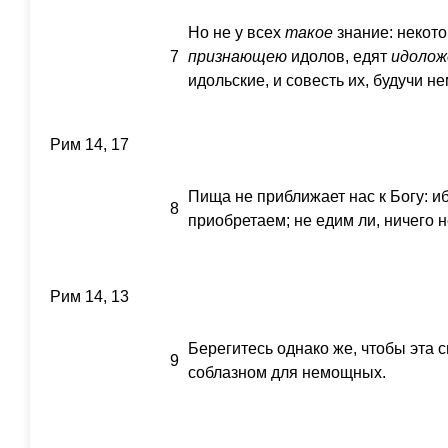
Но не у всех
такое
знание: некото
7
признающею
идолов, едят
идолож
идольские, и совесть их, будучи н
Рим 14, 17
Пища не приближает нас к Богу: иб
8
приобретаем; не едим ли, ничего н
Рим 14, 13
Берегитесь однако же, чтобы эта 
9
соблазном для немощных.