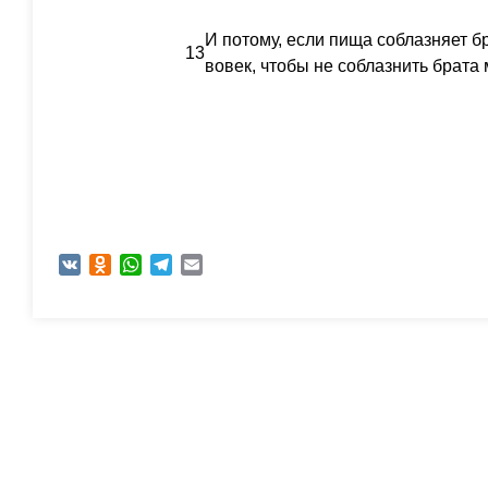
И потому, если пища соблазняет бр
13
вовек, чтобы не соблазнить брата 
VK
Odnoklassniki
WhatsApp
Telegram
Email