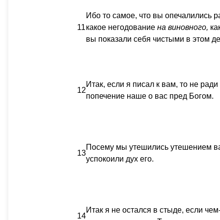
Ибо то самое, что вы опечалились ра
11
какое негодование
на
виновного,
как
вы показали себя чистыми в этом де
Итак, если я писал к вам, то не рад
12
попечение наше о вас пред Богом.
Посему мы утешились утешением ва
13
успокоили дух его.
Итак я не остался в стыде, если че
14