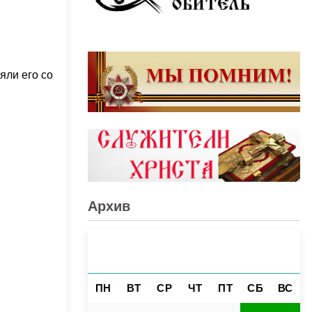
яли его со
Архив
АВГУСТ 2026
«
»
ПН
ВТ
СР
ЧТ
ПТ
СБ
ВС