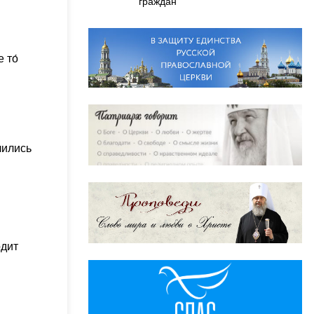
граждан
 то́
лились
одит