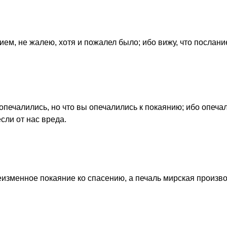
ем, не жалею, хотя и пожалел было; ибо вижу, что послание
 опечалились, но что вы опечалились к покаянию; ибо опеча
если от нас вреда.
еизменное покаяние ко спасению, а печаль мирская произв