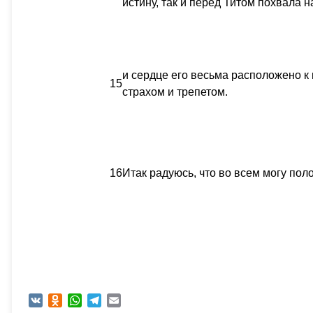
истину, так и перед Титом похвала 
и сердце его весьма расположено к 
15
страхом и трепетом.
16
Итак радуюсь, что во всем могу пол
VK
Odnoklassniki
WhatsApp
Telegram
Email