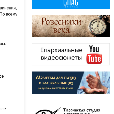
звинения,
 По всему
лось
се
все