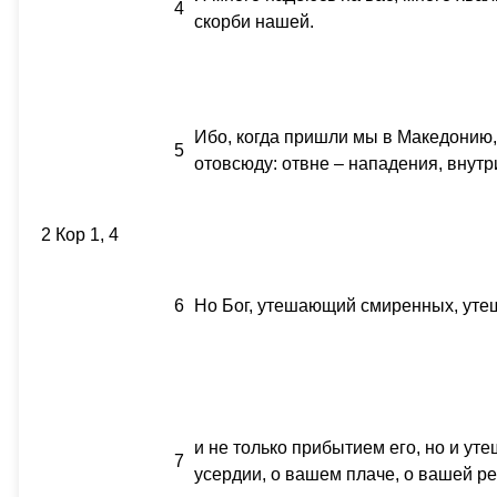
4
скорби нашей.
Ибо, когда пришли мы в Македонию,
5
отовсюду: отвне – нападения, внутри
2 Кор 1, 4
6
Но Бог, утешающий смиренных, уте
и не только прибытием его, но и у
7
усердии, о вашем плаче, о вашей ре