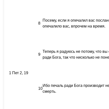
Посему, если я опечалил вас послани
8
опечалило вас, впрочем на время.
Теперь я радуюсь не потому, что вы
9
ради Бога, так что нисколько не пон
1 Пет 2, 19
Ибо печаль ради Бога производит н
10
смерть.