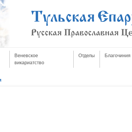
Веневское
Отделы
Благочиния
викариатство
м