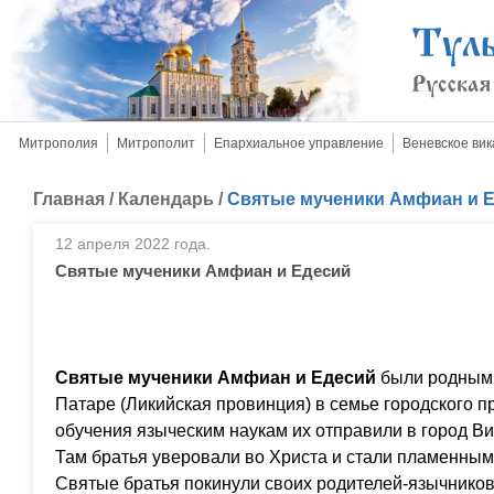
Митрополия
Митрополит
Епархиальное управление
Веневское вик
Главная
/
Календарь
/
Святые мученики Амфиан и 
12 апреля 2022 года.
Святые мученики Амфиан и Едесий
Святые мученики Амфиан и Едесий
были родными
Патаре (Ликийская провинция) в семье городского п
обучения языческим наукам их отправили в город Ви
Там братья уверовали во Христа и стали пламенным
Святые братья покинули своих родителей-язычников