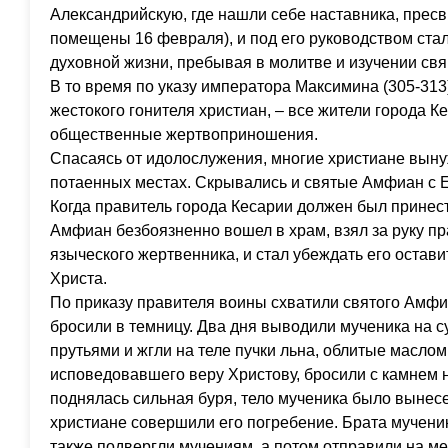
Александрийскую, где нашли себе наставника, прес
помещены 16 февраля), и под его руководством ста
духовной жизни, пребывая в молитве и изучении свя
В то время по указу императора Максимина (305-313)
жестокого гонителя христиан, – все жители города 
общественные жертвоприношения.
Спасаясь от идолослужения, многие христиане вын
потаенных местах. Скрывались и святые Амфиан с 
Когда правитель города Кесарии должен был принес
Амфиан безбоязненно вошел в храм, взял за руку пр
языческого жертвенника, и стал убеждать его остави
Христа.
По приказу правителя воины схватили святого Амфиа
бросили в темницу. Два дня выводили мученика на с
прутьями и жгли на теле пучки льна, облитые масло
исповедовавшего веру Христову, бросили с камнем 
поднялась сильная буря, тело мученика было вынесе
христиане совершили его погребение. Брата мучен
также подвергли мучениям, а потом отправили на м