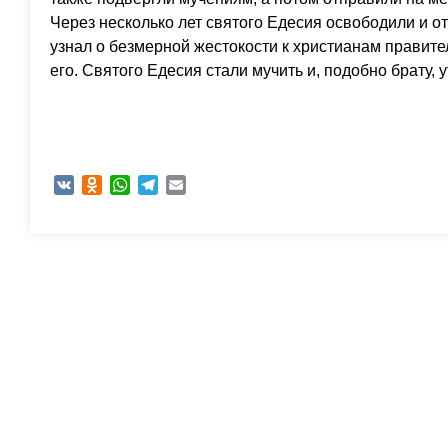
Через несколько лет святого Едесия освободили и о
узнал о безмерной жестокости к христианам правите
его. Святого Едесия стали мучить и, подобно брату, у
VK
Odnoklassniki
WhatsApp
Telegram
Email