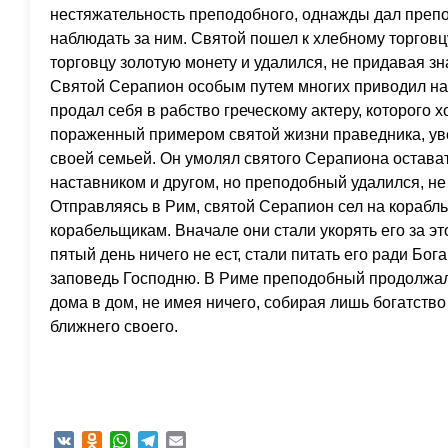
нестяжательность преподобного, однажды дал препо
наблюдать за ним. Святой пошел к хлебному торговцу,
торговцу золотую монету и удалился, не придавая з
Святой Серапион особым путем многих приводил на
продал себя в рабство греческому актеру, которого хо
пораженный примером святой жизни праведника, уве
своей семьей. Он умолял святого Серапиона остават
наставником и другом, но преподобный удалился, не
Отправляясь в Рим, святой Серапион сел на корабль,
корабельщикам. Вначале они стали укорять его за это
пятый день ничего не ест, стали питать его ради Бо
заповедь Господню. В Риме преподобный продолжал 
дома в дом, не имея ничего, собирая лишь богатство
ближнего своего.
VK
Odnoklassniki
WhatsApp
Telegram
Email