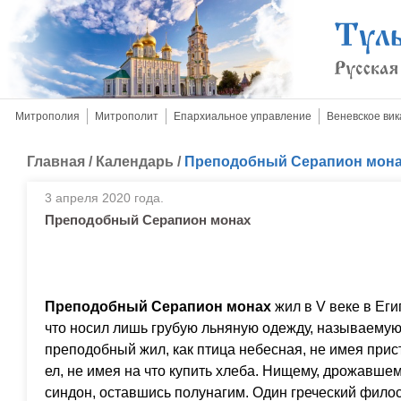
Митрополия
Митрополит
Епархиальное управление
Веневское вик
Главная
/
Календарь
/
Преподобный Серапион мон
3 апреля 2020 года.
Преподобный Серапион монах
Преподобный Серапион монах
жил в V веке в Еги
что носил лишь грубую льняную одежду, называемую
преподобный жил, как птица небесная, не имея прис
ел, не имея на что купить хлеба. Нищему, дрожавшем
синдон, оставшись полунагим. Один греческий фило