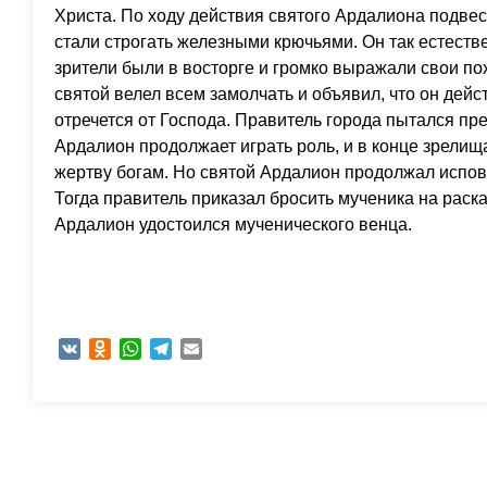
Христа. По ходу действия святого Ардалиона подве
стали строгать железными крючьями. Он так естеств
зрители были в восторге и громко выражали свои пох
святой велел всем замолчать и объявил, что он дейс
отречется от Господа. Правитель города пытался пре
Ардалион продолжает играть роль, и в конце зрелища
жертву богам. Но святой Ардалион продолжал испов
Тогда правитель приказал бросить мученика на раск
Ардалион удостоился мученического венца.
VK
Odnoklassniki
WhatsApp
Telegram
Email