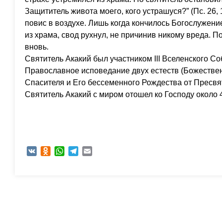
Защититель живота моего, кого устрашуся?” (Пс. 26, 
повис в воздухе. Лишь когда кончилось Богослужен
из храма, свод рухнул, не причинив никому вреда. П
вновь.
Святитель Акакий был участником III Вселенского Со
Православное исповедание двух естеств (Божествен
Спасителя и Его бессеменного Рождества от Пресв
Святитель Акакий с миром отошел ко Господу около 4
VK
Odnoklassniki
WhatsApp
Telegram
Email