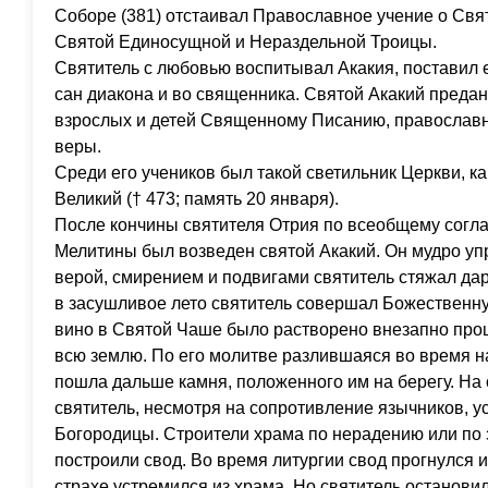
Соборе (381) отстаивал Православное учение о Свя
Святой Единосущной и Нераздельной Троицы.
Святитель с любовью воспитывал Акакия, поставил ег
сан диакона и во священника. Святой Акакий преда
взрослых и детей Священному Писанию, православ
веры.
Среди его учеников был такой светильник Церкви, 
Великий († 473; память 20 января).
После кончины святителя Отрия по всеобщему согла
Мелитины был возведен святой Акакий. Он мудро уп
верой, смирением и подвигами святитель стяжал дар
в засушливое лето святитель совершал Божественну
вино в Святой Чаше было растворено внезапно пр
всю землю. По его молитве разлившаяся во время н
пошла дальше камня, положенного им на берегу. На 
святитель, несмотря на сопротивление язычников, у
Богородицы. Строители храма по нерадению или по
построили свод. Во время литургии свод прогнулся и
страхе устремился из храма. Но святитель остановил