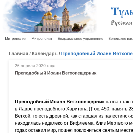
Митрополия
Митрополит
Епархиальное управление
Веневское вик
Главная
/
Календарь
/
Преподобный Иоанн Ветхоп
26 апреля 2020 года.
Преподобный Иоанн Ветхопещерник
Преподобный Иоанн Ветхопещерник
назван так п
в Лавре преподобного Харитона († ок. 450, память 2
Ветхой, то есть древней, как старшая из палестински
находилась недалеко от Вифлеема, близ Мертвого 
годах оставил мир, пошел поклониться святым мест