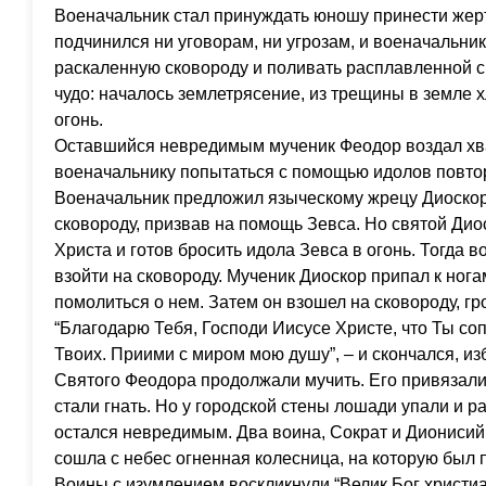
Военачальник стал принуждать юношу принести жер
подчинился ни уговорам, ни угрозам, и военачальник
раскаленную сковороду и поливать расплавленной 
чудо: началось землетрясение, из трещины в земле 
огонь.
Оставшийся невредимым мученик Феодор воздал хв
военачальнику попытаться с помощью идолов повтор
Военачальник предложил языческому жрецу Диоскор
сковороду, призвав на помощь Зевса. Но святой Диос
Христа и готов бросить идола Зевса в огонь. Тогда 
взойти на сковороду. Мученик Диоскор припал к ног
помолиться о нем. Затем он взошел на сковороду, гр
“Благодарю Тебя, Господи Иисусе Христе, что Ты со
Твоих. Приими с миром мою душу”, – и скончался, и
Святого Феодора продолжали мучить. Его привязали
стали гнать. Но у городской стены лошади упали и р
остался невредимым. Два воина, Сократ и Дионисий,
сошла с небес огненная колесница, на которую был
Воины с изумлением воскликнули “Велик Бог христиан