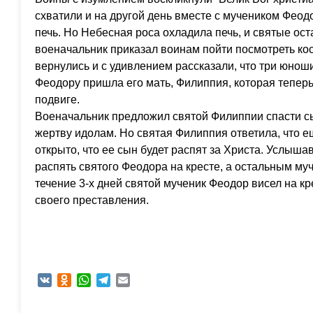
схватили и на другой день вместе с мучеником Фео
печь. Но Небесная роса охладила печь, и святые ос
военачальник приказал воинам пойти посмотреть ко
вернулись и с удивлением рассказали, что три юнош
Феодору пришла его мать, Филиппия, которая теперь
подвиге.
Военачальник предложил святой Филиппии спасти сы
жертву идолам. Но святая Филиппия ответила, что 
открыто, что ее сын будет распят за Христа. Услыша
распять святого Феодора на кресте, а остальным му
течение 3-х дней святой мученик Феодор висел на кр
своего преставления.
VK
Odnoklassniki
WhatsApp
Telegram
Email