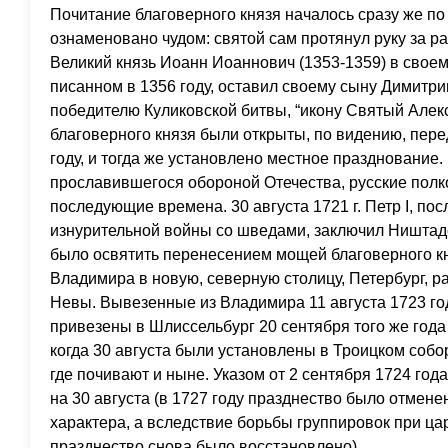
Почитание благоверного князя началось сразу же по
ознаменовано чудом: святой сам протянул руку за р
Великий князь Иоанн Иоаннович (1353-1359) в свое
писанном в 1356 году, оставил своему сыну Димитри
победителю Куликовской битвы, “икону Святый Але
благоверного князя были открыты, по видению, пере
году, и тогда же установлено местное празднование.
прославившегося обороной Отечества, русские полк
последующие времена. 30 августа 1721 г. Петр I, по
изнурительной войны со шведами, заключил Ништад
было освятить перенесением мощей благоверного кн
Владимира в новую, северную столицу, Петербург, 
Невы. Вывезенные из Владимира 11 августа 1723 г
привезены в Шлиссельбург 20 сентября того же года 
когда 30 августа были установлены в Троицком соб
где почивают и ныне. Указом от 2 сентября 1724 го
на 30 августа (в 1727 году празднество было отмене
характера, а вследствие борьбы группировок при цар
празднество снова было восстановлено).