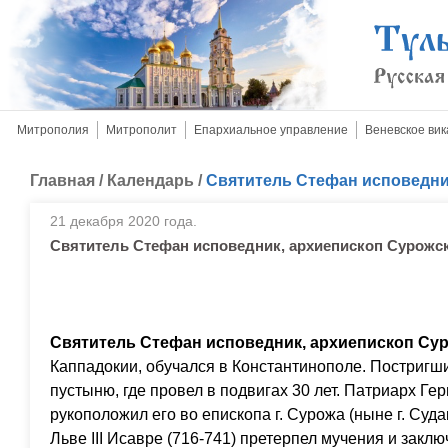
Митрополия
Митрополит
Епархиальное управление
Веневское вик
Главная
/
Календарь
/
Святитель Стефан исповедни
21 декабря 2020 года.
Святитель Стефан исповедник, архиепископ Сурожс
Святитель Стефан исповедник, архиепископ Сур
Каппадокии, обучался в Константинополе. Постригши
пустыню, где провел в подвигах 30 лет. Патриарх Ге
рукоположил его во епископа г. Сурожа (ныне г. Суд
Льве III Исавре (716-741) претерпел мучения и закл