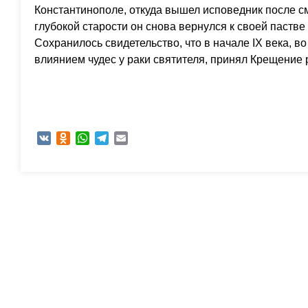
Константинополе, откуда вышел исповедник после с
глубокой старости он снова вернулся к своей пастве 
Сохранилось свидетельство, что в начале IХ века, в
влиянием чудес у раки святителя, принял Крещение 
VK
Odnoklassniki
WhatsApp
Telegram
Email