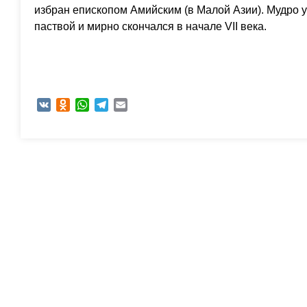
избран епископом Амийским (в Малой Азии). Мудро 
паствой и мирно скончался в начале VII века.
VK
Odnoklassniki
WhatsApp
Telegram
Email