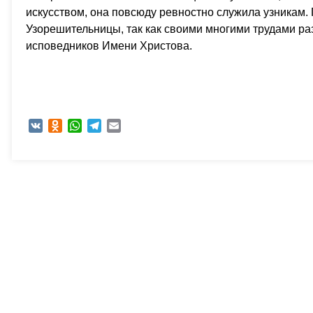
искусством, она повсюду ревностно служила узникам.
Узорешительницы, так как своими многими трудами ра
исповедников Имени Христова.
VK
Odnoklassniki
WhatsApp
Telegram
Email