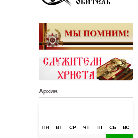
Архив
АВГУСТ 2026
«
»
ПН
ВТ
СР
ЧТ
ПТ
СБ
ВС