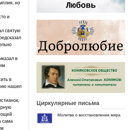
мплия, но
сто и
ал святую
предсказал
ельно
иказал в
оим
сить в
ению нашел
истианок,
Циркулярные письма
ирную
 мощей
Молитва о восстановлении мира
а сама
ым