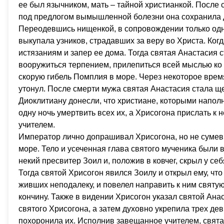
ее был язычником, мать – тайной христианкой. После
под предлогом вымышленной болезни она сохранила 
Переодевшись нищенкой, в сопровождении только одно
выкупала узников, страдавших за веру во Христа. Ког
истязаниям и запер ее дома. Тогда святая Анастасия
вооружиться терпением, прилепиться всей мыслью ко К
скорую гибель Помплия в море. Через некоторое врем
утонул. После смерти мужа святая Анастасия стала 
Диоклитиану донесли, что христиане, которыми напол
одну ночь умертвить всех их, а Хрисогона прислать к
учителем.
Император лично допрашивал Хрисогона, но не сумев с
море. Тело и усеченная глава святого мученика были
некий пресвитер Зоил и, положив в ковчег, скрыл у себ
Тогда святой Хрисогон явился Зоилу и открыл ему, чт
живших неподалеку, и повелел направить к ним свят
кончину. Также в видении Хрисогон указал святой Анас
святого Хрисогона, а затем духовно укрепила трех де
похоронила их. Исполнив завещанное учителем, свята