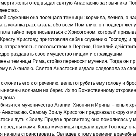
 смерти жены отец выдал святую Анастасию за язычника По
девство.
й служанки она посещала темницы: кормила, лечила, а ча
да служанка рассказала обо всем Помплию, он подверг жену
 стала тайно переписываться с Хрисогоном, который призыв
ресту Христову, приготовляя себя к служению Господу, и 
я, отправляясь с посольством в Персию, Помплий действит
щедро раздавать свое имущество нищим и страждущим.
нены темницы Рима, стойко переносят мучения. Тогда он пр
 нему в Аквилею. Святая Анастасия издали следовала за св
клонить его к отречению, велел отрубить ему голову и бро
 вынесены волнами на берег. Их по Божественному откров
я дома.
о близится мученичество Агапии, Хионии и Ирины – юных хр
ую Анастасию. Самому Зоилу Хрисогон предсказал скорую м
тасии путь к Зоилу. Придя к пресвитеру, она помолилась у
в перед пытками. Когда мученицы предали души Господу, он
я начала странствовать. Овладев к тому времени врачебн