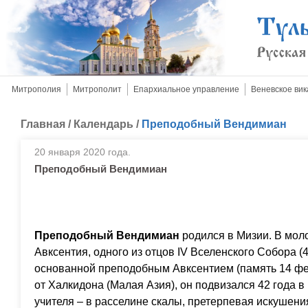
Митрополия
Митрополит
Епархиальное управление
Веневское вик
Главная
/
Календарь
/
Преподобный Вендимиан
20 января 2020 года.
Преподобный Вендимиан
Преподобный Вендимиан
родился в Мизии. В мол
Авксентия, одного из отцов IV Вселенского Собора (
основанной преподобным Авксентием (память 14 фев
от Халкидона (Малая Азия), он подвизался 42 года в
учителя – в расселине скалы, претерпевая искушени