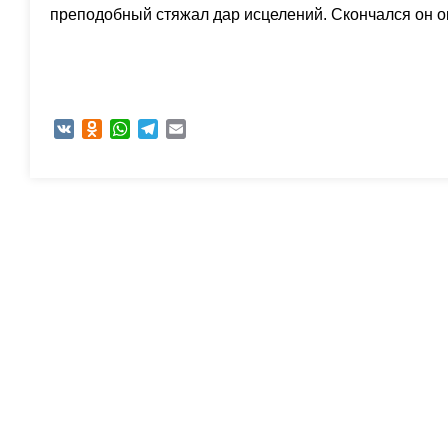
преподобный стяжал дар исцелений. Скончался он ок
VK
Odnoklassniki
WhatsApp
Telegram
Email