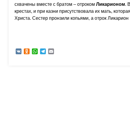
схвачены вместе с братом – отроком
Ликарионом
. 
крестах, и при казни присутствовала их мать, котора
Христа. Сестер пронзили копьями, а отрок Ликарион
VK
Odnoklassniki
WhatsApp
Telegram
Email