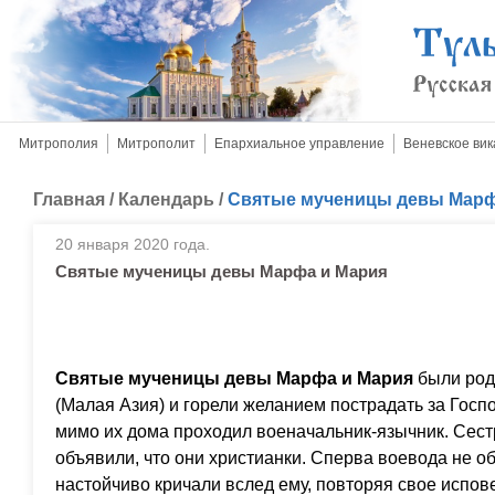
Митрополия
Митрополит
Епархиальное управление
Веневское вик
Главная
/
Календарь
/
Святые мученицы девы Марф
20 января 2020 года.
Святые мученицы девы Марфа и Мария
Святые мученицы девы Марфа и Мария
были род
(Малая Азия) и горели желанием пострадать за Гос
мимо их дома проходил военачальник-язычник. Сест
объявили, что они христианки. Сперва воевода не о
настойчиво кричали вслед ему, повторяя свое испов