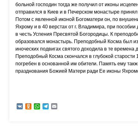
больной господин тогда же получил от иконы исцеле
отправился в Киев и в Печерском монастыре принял 
Потом с явленной иконой Богоматери он, по внушен
Яхрому и в 40 верстах от г. Владимира, при пособии
в честь Успения Пресвятой Богородицы. К преподобн
образовался монастырь. Преподобный Косма был из
иноческих подвигах святого доходила в те времена д
Преподобный Косма скончался в глубокой старости 1
погребен в основанной им обители. Память ему также
празднования Божией Матери ради Ее иконы Яхром
VK
Odnoklassniki
WhatsApp
Telegram
Email