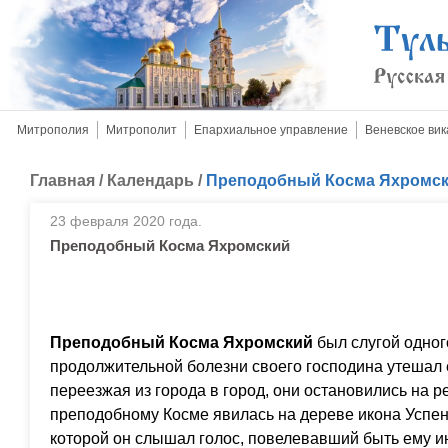
Митрополия
Митрополит
Епархиальное управление
Веневское вик
Главная
/
Календарь
/
Преподобный Косма Яхромс
23 февраля 2020 года.
Преподобный Косма Яхромский
Преподобный Косма Яхромский
был слугой одног
продолжительной болезни своего господина утешал ег
переезжая из города в город, они остановились на р
преподобному Косме явилась на дереве икона Успе
которой он слышал голос, повелевавший быть ему ин