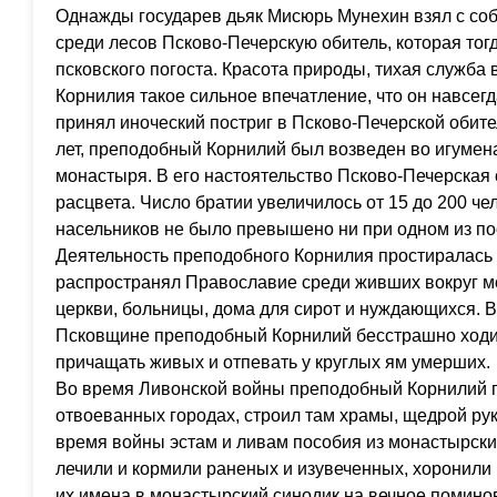
Однажды государев дьяк Мисюрь Мунехин взял с со
среди лесов Псково-Печерскую обитель, которая тог
псковского погоста. Красота природы, тихая служба
Корнилия такое сильное впечатление, что он навсегд
принял иноческий постриг в Псково-Печерской обител
лет, преподобный Корнилий был возведен во игумен
монастыря. В его настоятельство Псково-Печерская
расцвета. Число братии увеличилось от 15 до 200 че
насельников не было превышено ни при одном из п
Деятельность преподобного Корнилия простиралась 
распространял Православие среди живших вокруг мо
церкви, больницы, дома для сирот и нуждающихся. 
Псковщине преподобный Корнилий бесстрашно ход
причащать живых и отпевать у круглых ям умерших.
Во время Ливонской войны преподобный Корнилий 
отвоеванных городах, строил там храмы, щедрой ру
время войны эстам и ливам пособия из монастырски
лечили и кормили раненых и изувеченных, хоронили
их имена в монастырский синодик на вечное помино