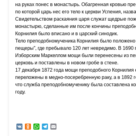
на руках понес в монастырь. Обагренная кровью пр
по которой царь нес его тело к церкви Успения, назв
Свидетельством раскаяния царя служат щедрые по
монастырю, сделанные им после кончины преподобн
Корнилия было вписано и в царский синодик.
Тело преподобномученика Корнилия было положено 
пещеры”, где пребывало 120 лет невредимо. В 1690
Изборским Маркеллом мощи были перенесены из пе
церковь и поставлены в новом гробе в стене.
17 декабря 1872 года мощи преподобного Корнилия
переложены в медно-посеребренную раку, а в 1892 го
что служба преподобномученику была составлена ко
году.
VK
Odnoklassniki
WhatsApp
Telegram
Email