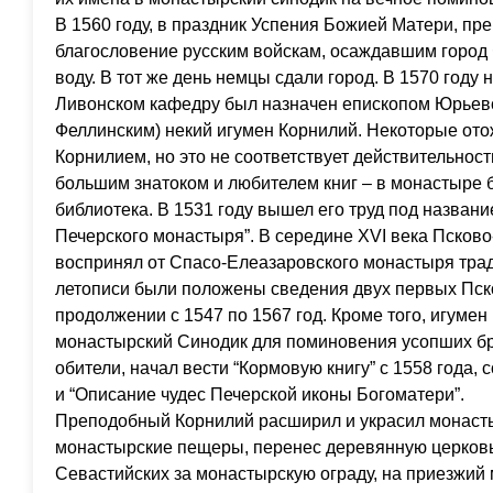
В 1560 году, в праздник Успения Божией Матери, п
благословение русским войскам, осаждавшим город 
воду. В тот же день немцы сдали город. В 1570 году
Ливонском кафедру был назначен епископом Юрьевс
Феллинским) некий игумен Корнилий. Некоторые от
Корнилием, но это не соответствует действительно
большим знатоком и любителем книг – в монастыре 
библиотека. В 1531 году вышел его труд под названи
Печерского монастыря”. В середине ХVI века Псков
воспринял от Спасо-Елеазаровского монастыря тра
летописи были положены сведения двух первых Пск
продолжении с 1547 по 1567 год. Кроме того, игуме
монастырский Синодик для поминовения усопших бр
обители, начал вести “Кормовую книгу” с 1558 года,
и “Описание чудес Печерской иконы Богоматери”.
Преподобный Корнилий расширил и украсил монасты
монастырские пещеры, перенес деревянную церковь
Севастийских за монастырскую ограду, на приезжий 