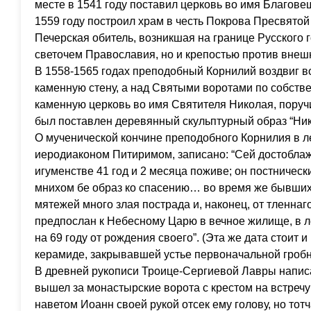
месте в 1541 году поставил церковь во имя Благов
1559 году построил храм в честь Покрова Пресвято
Печерская обитель, возникшая на границе Русского г
светочем Православия, но и крепостью против внеш
В 1558-1565 годах преподобный Корнилий воздвиг 
каменную стену, а над Святыми воротами по собств
каменную церковь во имя Святителя Николая, поруч
был поставлен деревянный скульптурный образ “Ник
О мученической кончине преподобного Корнилия в л
иеродиаконом Питиримом, записано: “Сей достобл
игуменстве 41 год и 2 месяца поживе; он постничес
мнихом бе образ ко спасению… во время же бывших
мятежей много злая пострада и, наконец, от тленна
предпослан к Небесному Царю в вечное жилище, в ле
на 69 году от рождения своего”. (Эта же дата стоит 
керамиде, закрывавшей устье первоначальной гроб
В древней рукописи Троице-Сергиевой Лавры написа
вышел за монастырские ворота с крестом на встреч
наветом Иоанн своей рукой отсек ему голову, но тотч