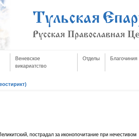
Веневское
Отделы
Благочиния
викариатство
еостирикт)
еликитский, пострадал за иконопочитание при нечестивом