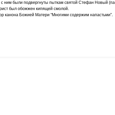
е с ним были подвергнуты пыткам святой Стефан Новый (па
ирист был обожжен кипящей смолой.
тор канона Божией Матери “Многими содержим напастьми”.