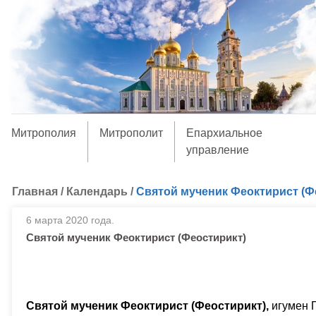
Митрополия
Митрополит
Епархиальное
управление
Главная
/
Календарь
/
Святой мученик Феоктирист (Ф
6 марта 2020 года.
Святой мученик Феоктирист (Феостирикт)
Святой мученик Феоктирист (Феостирикт),
игумен П