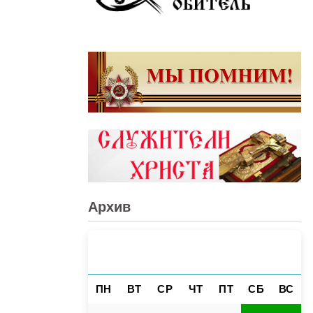
Архив
АВГУСТ 2026
«
»
ПН
ВТ
СР
ЧТ
ПТ
СБ
ВС