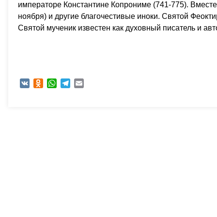
императоре Константине Копрониме (741-775). Вмест
ноября) и другие благочестивые иноки. Святой Феокт
Святой мученик известен как духовный писатель и ав
VK
Odnoklassniki
WhatsApp
Telegram
Email