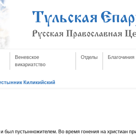
Веневское
Отделы
Благочиния
викариатство
устынник Киликийский
 и был пустынножителем. Во время гонения на христиан пр