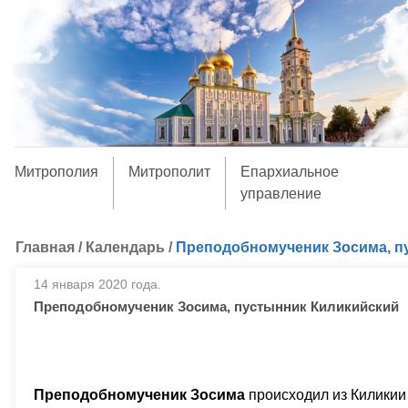
Митрополия
Митрополит
Епархиальное
управление
Главная
/
Календарь
/
Преподобномученик Зосима, п
14 января 2020 года.
Преподобномученик Зосима, пустынник Киликийский
Преподобномученик Зосима
происходил из Киликии