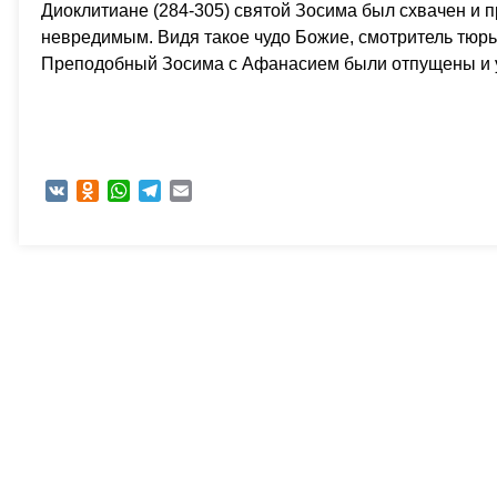
Диоклитиане (284-305) святой Зосима был схвачен и 
невредимым. Видя такое чудо Божие, смотритель тю
Преподобный Зосима с Афанасием были отпущены и уш
VK
Odnoklassniki
WhatsApp
Telegram
Email