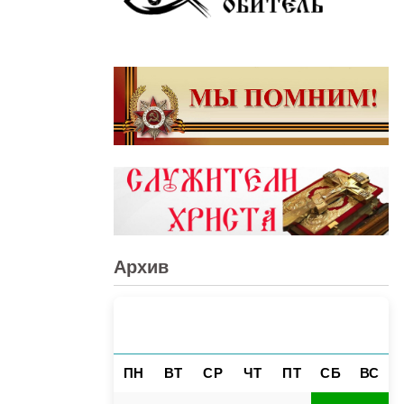
Архив
АВГУСТ 2026
«
»
ПН
ВТ
СР
ЧТ
ПТ
СБ
ВС