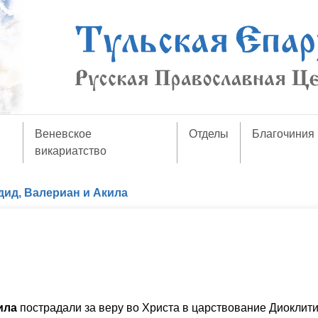
Веневское
Отделы
Благочиния
викариатство
дид, Валериан и Акила
ила
пострадали за веру во Христа в царствование Диоклит