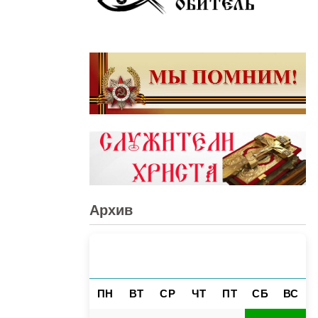
Архив
АВГУСТ 2026
«
»
ПН
ВТ
СР
ЧТ
ПТ
СБ
ВС