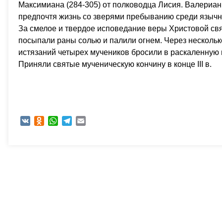
Максимиана (284-305) от полководца Лисия. Валериан,
предпочтя жизнь со зверями пребыванию среди язычни
За смелое и твердое исповедание веры Христовой св
посыпали раны солью и палили огнем. Через несколько
истязаний четырех мучеников бросили в раскаленную 
Приняли святые мученическую кончину в конце III в.
VK
Odnoklassniki
WhatsApp
Telegram
Email