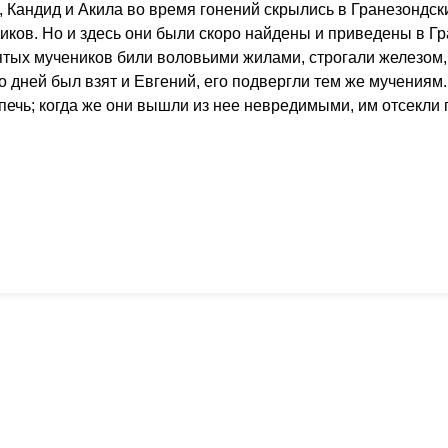
 Кандид и Акила во время гонений скрылись в Гранезондски
ков. Но и здесь они были скоро найдены и приведены в Гр
ятых мучеников били воловьими жилами, строгали железом,
 дней был взят и Евгений, его подвергли тем же мучениям
печь; когда же они вышли из нее невредимыми, им отсекли 