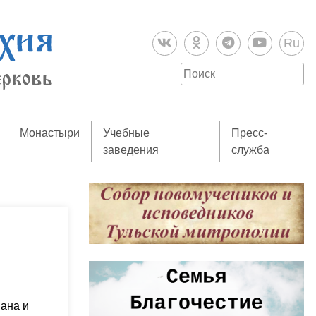
Ru
Монастыри
Учебные
Пресс-
заведения
служба
иана и