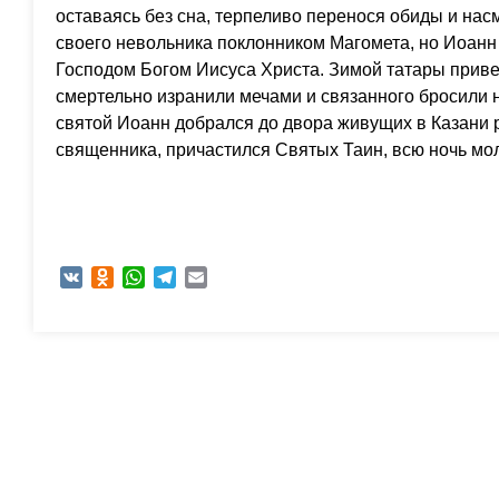
оставаясь без сна, терпеливо перенося обиды и нас
своего невольника поклонником Магомета, но Иоанн 
Господом Богом Иисуса Христа. Зимой татары приве
смертельно изранили мечами и связанного бросили н
святой Иоанн добрался до двора живущих в Казани р
священника, причастился Святых Таин, всю ночь мол
VK
Odnoklassniki
WhatsApp
Telegram
Email