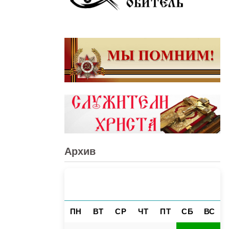
Архив
АВГУСТ 2026
«
»
ПН
ВТ
СР
ЧТ
ПТ
СБ
ВС