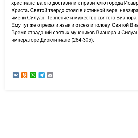
христианства его доставили к правителю города Исав
Христа. Святой твердо стоял в истинной вере, невзи
имени Силуан. Терпение и мужество святого Вианора в
Ему тут же отрезали язык и отсекли голову. Святой В
Время страданий святых мучеников Вианора и Силуана
императоре Диоклитиане (284-305).
VK
Odnoklassniki
WhatsApp
Telegram
Email