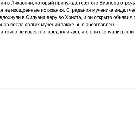
рии в Ликаонии, который принуждал святого Вианора отречь
рая на изощренные истязания. Страдания мученика видел че
дохнули в Силуана веру во Христа, и он открыто объявил о
ианор после долгих мучений также был обезглавлен.
 точно не известно; предполагают, что они скончались при