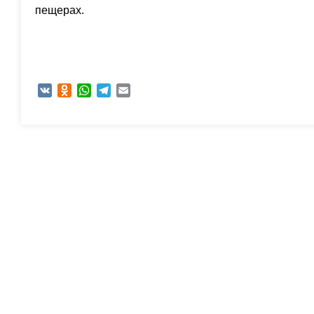
пещерах.
VK
Odnoklassniki
WhatsApp
Telegram
Email