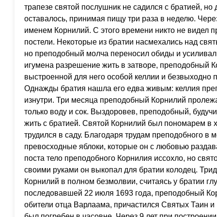
трапезе святой послушник не садился с братией, но 
оставалось, принимая пищу три раза в неделю. Через
именем Корнилий. С этого времени никто не видел 
постели. Некоторые из братии насмехались над свя
но преподобный молча переносил обиды и усиливал 
игумена разрешение жить в затворе, преподобный К
выстроенной для него особой келлии и безвыходно п
Однажды братия нашла его едва живым: келлия пре
изнутри. Три месяца преподобный Корнилий пролеж
только воду и сок. Выздоровев, преподобный, будуч
жить с братией. Святой Корнилий был пономарем в х
трудился в саду. Благодаря трудам преподобного в 
превосходные яблоки, которые он с любовью раздав
поста тело преподобного Корнилия иссохло, но свято
своими руками он выкопал для братии колодец. Три
Корнилий в полном безмолвии, считаясь у братии гл
последовавшей 22 июля 1693 года, преподобный Ко
обители отца Варлаама, причастился Святых Таин и
был погребен в часовне. Через 9 лет при построени