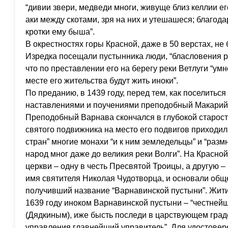
“дивии звери, медведи многи, живуще близ келлии 
аки между скотами, зря на них и утешашеся; благода
кротки ему быша”.
В окрестностях горы Красной, даже в 50 верстах, не
Изредка посещали пустынника люди, “бласловения ра
что по преставлении его на берегу реки Ветлуги “ум
месте его жительства будут жить иноки”.
По преданию, в 1439 году, перед тем, как поселиться
наставлениями и поучениями преподобный Макарий 
Преподобный Варнава скончался в глубокой старости
святого подвижника на место его подвигов приходил
стран” многие монахи “и к ним земледельцы” и “разм
народ мног даже до великия реки Волги”. На Красной
церкви – одну в честь Пресвятой Троицы, а другую –
имя святителя Николая Чудотворца, и основали об
получивший название “Варнавинской пустыни”. Жит
1639 году иноком Варнавинской пустыни – “честн
(Дядкиным), иже бысть последи в царствующем град
управления главнейший управитель”. Для удостовере