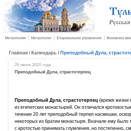
Митрополия
Митрополит
Епархиальное управление
Веневское вик
Главная
/
Календарь
/
Преподобный Дула, страстот
25 июня 2020 года.
Преподобный Дула, страстотерпец
Преподобный Дула, страстотерпец
(время жизни 
из египетских монастырей. Он отличался кротокост
течение 20 лет преподобный терпел насмешки, оско
некоторых из братии монастыря. Вначале ему было т
с кротостью принимать глумления, но постепенно, см