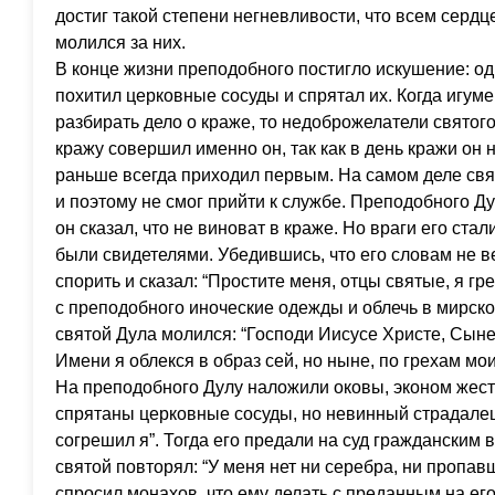
достиг такой степени негневливости, что всем серд
молился за них.
В конце жизни преподобного постигло искушение: оди
похитил церковные сосуды и спрятал их. Когда игум
разбирать дело о краже, то недоброжелатели святого
кражу совершил именно он, так как в день кражи он 
раньше всегда приходил первым. На самом деле свя
и поэтому не смог прийти к службе. Преподобного Д
он сказал, что не виноват в краже. Но враги его стал
были свидетелями. Убедившись, что его словам не в
спорить и сказал: “Простите меня, отцы святые, я гр
с преподобного иноческие одежды и облечь в мирско
святой Дула молился: “Господи Иисусе Христе, Сыне
Имени я облекся в образ сей, но ныне, по грехам мои
На преподобного Дулу наложили оковы, эконом жесто
спрятаны церковные сосуды, но невинный страдалец 
согрешил я”. Тогда его предали на суд гражданским 
святой повторял: “У меня нет ни серебра, ни пропав
спросил монахов, что ему делать с преданным на его