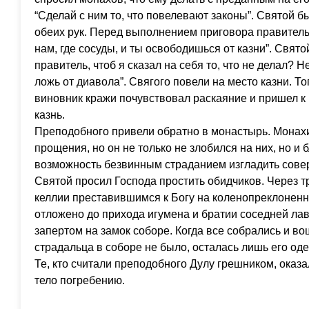
“Сделай с ним то, что повелевают законы”. Святой б
обеих рук. Перед выполнением приговора правитель
нам, где сосуды, и ты освободишься от казни”. Свято
правитель, чтоб я сказал на себя то, что не делал? Н
ложь от диавола”. Свягого повели на место казни. Т
виновник кражи почувствовал раскаяние и пришел к 
казнь.
Преподобного привели обратно в монастырь. Монахи
прощения, но он не только не злобился на них, но и 
возможность безвинным страданием изгладить сов
Святой просил Господа простить обидчиков. Через т
келлии преставившимся к Богу на коленопреклонен
отложено до прихода игумена и братии соседней лав
запертом на замок соборе. Когда все собрались и во
страдальца в соборе не было, осталась лишь его од
Те, кто считали преподобного Дулу грешником, оказ
тело погребению.