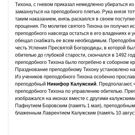
Тихона, с гневом приказал немедленно убираться из
замахнуться на преподобного плетью. Рука князя то
таким наказанием, князь раскаялся в своем поступк
прощения. По молитве святого Тихона он получил ис
преподобного навсегда остаться в его владениях и у
обещал снабжать ее всем необходимым. Преподобны
честь Успения Пресвятой Богородицы, в которой бы
обителью до глубокой старости, скончался в 1492 год
преподобного Тихона было погребено в соборном хр
Празднование преподобному Тихону установлено на
Из учеников преподобного Тихона особенно прослав
преподобный
Никифор Калужский
. Предполагают,
преподобного Тихона по управлению обителью. Пр
изображался на иконах вместе с другими калужски
Пафнутием Боровским (память 1 мая), преподобным
блаженным Лаврентием Калужским (память 10 август