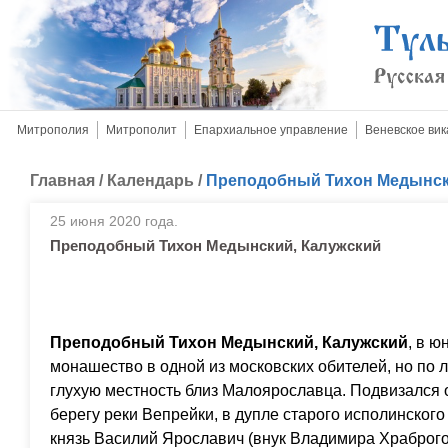
Митрополия
Митрополит
Епархиальное управление
Веневское вик
Главная
/
Календарь
/
Преподобный Тихон Медынск
25 июня 2020 года.
Преподобный Тихон Медынский, Калужский
Преподобный Тихон Медынский, Калужский
, в ю
монашество в одной из московских обителей, но по 
глухую местность близ Малоярославца. Подвизался о
берегу реки Вепрейки, в дупле старого исполинског
князь Василий Ярославич (внук Владимира Храброго